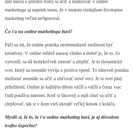
dali šancu a priestor ďalej sa učiť a realizovať v online
marketingu aj napriek tomu, že v mojom vtedajšom životopise
marketing veľmi nefiguroval.
Čo ťa na online marketingu baví?
Páči sa mi, že online ponúka neobmedzené možnosti byť
kreatívny. V online môžeš naozaj všetko a dobré je, že to, čo
vytvoríš, sa dá kedykoľvek zmeniť a zlepšiť. Je to dynamický
svet, ktorý sa neustále vyvíja a posúva vpred. To zároveň ponúka
možnosť neustále sa učiť a zisťovať nové veci. Je to svet plný
príležitostí. Online je každým dňom väčší a väčší a čoraz viac
ľudí používa internet. Keď si šikovný a máš chuť sa učiť a
zlepšovať, tak si v ňom vieš ukrojiť veľký kúsok z koláča.
Myslíš si, že to, že ťa online marketing baví, je aj dôvodom
tvojho úspechu?