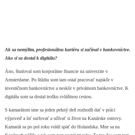
Ak sa nemýlim, profesionálnu kariéru si začínal v bankovníctve.
Ako si sa dostal k digitálu?
Áno, študoval som korporátne financie na univerzite v
Amsterdame. Po štúdiu som tam ostal pracovať najskôr v
investičnom bankovníctve a neskôr v privátnom bankovníctve. K
digitálu som sa dostal trošku zvláštnou cestou.
S kamarátom sme sa jeden pekný deň rozhodli dať v práci
výpoveď a ísť surfovať a užívať si život na Kanárske ostrovy.
Kamarát sa po pol roku vrátil späť do Holandska. Mne sa na