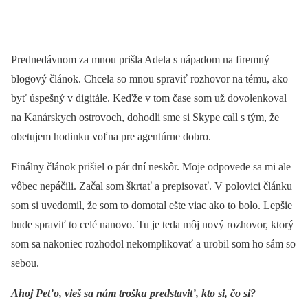
Prednedávnom za mnou prišla Adela s nápadom na firemný
blogový článok. Chcela so mnou spraviť rozhovor na tému, ako
byť úspešný v digitále. Keďže v tom čase som už dovolenkoval
na Kanárskych ostrovoch, dohodli sme si Skype call s tým, že
obetujem hodinku voľna pre agentúrne dobro.
Finálny článok prišiel o pár dní neskôr. Moje odpovede sa mi ale
vôbec nepáčili. Začal som škrtať a prepisovať. V polovici článku
som si uvedomil, že som to domotal ešte viac ako to bolo. Lepšie
bude spraviť to celé nanovo. Tu je teda môj nový rozhovor, ktorý
som sa nakoniec rozhodol nekomplikovať a urobil som ho sám so
sebou.
Ahoj Peťo, vieš sa nám trošku predstaviť, kto si, čo si?