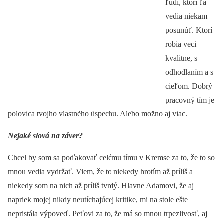
ľudí, ktorí ťa
vedia niekam
posunúť. Ktorí
robia veci
kvalitne, s
odhodlaním a s
cieľom. Dobrý
pracovný tím je
polovica tvojho vlastného úspechu. Alebo možno aj viac.
Nejaké slová na záver?
Chcel by som sa poďakovať celému tímu v Kremse za to, že to so
mnou vedia vydržať. Viem, že to niekedy hrotím až príliš a
niekedy som na nich až príliš tvrdý. Hlavne Adamovi, že aj
napriek mojej nikdy neutíchajúcej kritike, mi na stole ešte
nepristála výpoveď. Peťovi za to, že má so mnou trpezlivosť, aj