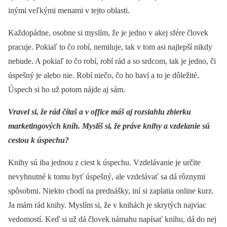
inými veľkými menami v tejto oblasti.
Každopádne, osobne si myslím, že je jedno v akej sfére človek
pracuje. Pokiaľ to čo robí, nemiluje, tak v tom asi najlepší nikdy
nebude. A pokiaľ to čo robí, robí rád a so srdcom, tak je jedno, či
úspešný je alebo nie. Robí niečo, čo ho baví a to je dôležité.
Úspech si ho už potom nájde aj sám.
Vravel si, že rád čítaš a v office máš aj rozsiahlu zbierku
marketingových kníh. Myslíš si, že práve knihy a vzdelanie sú
cestou k úspechu?
Knihy sú iba jednou z ciest k úspechu. Vzdelávanie je určite
nevyhnutné k tomu byť úspešný, ale vzdelávať sa dá rôznymi
spôsobmi. Niekto chodí na prednášky, iní si zaplatia online kurz.
Ja mám rád knihy. Myslím si, že v knihách je skrytých najviac
vedomostí. Keď si už dá človek námahu napísať knihu, dá do nej