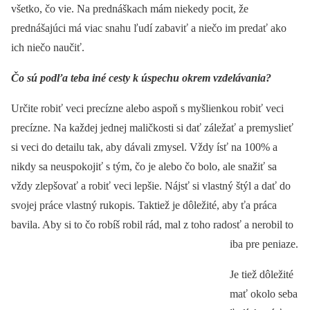
všetko, čo vie. Na prednáškach mám niekedy pocit, že
prednášajúci má viac snahu ľudí zabaviť a niečo im predať ako
ich niečo naučiť.
Čo sú podľa teba iné cesty k úspechu okrem vzdelávania?
Určite robiť veci precízne alebo aspoň s myšlienkou robiť veci
precízne. Na každej jednej maličkosti si dať záležať a premyslieť
si veci do detailu tak, aby dávali zmysel. Vždy ísť na 100% a
nikdy sa neuspokojiť s tým, čo je alebo čo bolo, ale snažiť sa
vždy zlepšovať a robiť veci lepšie. Nájsť si vlastný štýl a dať do
svojej práce vlastný rukopis. Taktiež je dôležité, aby ťa práca
bavila. Aby si to čo robíš robil rád, mal z toho radosť a nerobil to
iba pre peniaze.
Je tiež dôležité
mať okolo seba