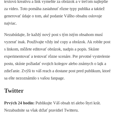
textovú kreatívu a link vymeňte za obrázok a v treťom najlepšie
za video. Toto pomáha zasiahnuť rôzne typy publika a taktiež
generovať údaje o tom, aké podanie Vášho obsahu oslovuje
najviac.
Nezabúdajte, že každý nový post s tým istým obsahom musí
vyzerať inak. Používajte vždy iné copy a obrázok. Ak robíte post
s linkom, môžete editovať obrázok, nadpis a popis. Skúste
experimentovať a testovať rôzne scenáre. Pre prvotné vystrelenie
postu, skúste požiadať svojich kolegov alebo známych o lajk a
zdieľanie. Zvýši to váš reach a dostane post pred publikum, ktoré
sa ešte nezoznámilo s vašou fanpage.
Twitter
Prvých 24 hodín:
Publikujte Váš obsah tri alebo štyri krát.
Nezabudnite sa však držať pravidiel Twitteru.