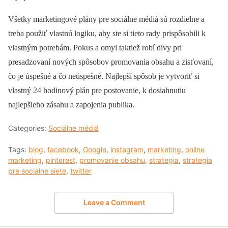
Všetky marketingové plány pre sociálne médiá sú rozdielne a
treba použiť vlastnú logiku, aby ste si tieto rady prispôsobili k
vlastným potrebám. Pokus a omyl taktiež robí divy pri
presadzovaní nových spôsobov promovania obsahu a zisťovaní,
čo je úspešné a čo neúspešné. Najlepší spôsob je vytvoriť si
vlastný 24 hodinový plán pre postovanie, k dosiahnutiu
najlepšieho zásahu a zapojenia publika.
Categories:
Sociálne médiá
Tags:
blog
,
facebook
,
Google
,
instagram
,
marketing
,
online
marketing
,
pinterest
,
promovanie obsahu
,
strategia
,
strategia
pre socialne siete
,
twitter
Leave a Comment