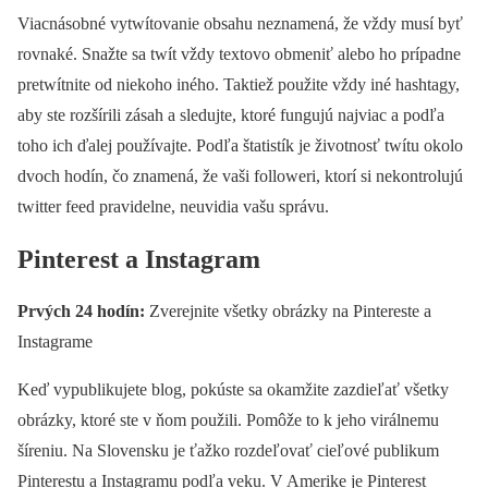
Viacnásobné vytwítovanie obsahu neznamená, že vždy musí byť
rovnaké. Snažte sa twít vždy textovo obmeniť alebo ho prípadne
pretwítnite od niekoho iného. Taktiež použite vždy iné hashtagy,
aby ste rozšírili zásah a sledujte, ktoré fungujú najviac a podľa
toho ich ďalej používajte. Podľa štatistík je životnosť twítu okolo
dvoch hodín, čo znamená, že vaši followeri, ktorí si nekontrolujú
twitter feed pravidelne, neuvidia vašu správu.
Pinterest a Instagram
Prvých 24 hodín:
Zverejnite všetky obrázky na Pintereste a
Instagrame
Keď vypublikujete blog, pokúste sa okamžite zazdieľať všetky
obrázky, ktoré ste v ňom použili. Pomôže to k jeho virálnemu
šíreniu. Na Slovensku je ťažko rozdeľovať cieľové publikum
Pinterestu a Instagramu podľa veku. V Amerike je Pinterest