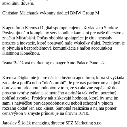
absolútnu dôveru.
Christian Malchárek
vykonny riaditel BMW Group M
S agentúrou Kremsa Digital spolupracujeme už viac ako 5 rokov.
Poskytujú nám kompletný servis online kampaní pre naše dílerstvo a
značku Mitsubishi. Počas obdobia spolupráce je cítiť neustály
progres a inovácie, ktoré posúvajú naše výsledky ďalej. Pozitívom je
aj plynulá a bezproblémová komunikácia s našou accountkou
Kristínou Konečnou.
Ivana Balážová
marketing manager Auto Palace Panonska
Kremsa Digital nie je pre nás len bežnou agentúrou, ktorá si vyžiada
zadanie a podľa neho "niečo urobí". Je pre nás partnerom a najmä
obrovskou pridanou hodnotou v tom, ze sa aktívne zapája už do
procesu tvorby zadania samotného a prináša tak veľmi potrebný
pohľad zvonka. Projekty tak získavajú hodnotu, ktorú by sme im
sami s najväčšou pravdepodobnosťou neboli schopní v plnom
rozsahu dodať len ako klient. Samotná realizácia a najmä pomer
cena/výkon v zmysle prínosu je na úrovni 10/10.
Jaroslav Šišolák
managing director SFZ Marketing s.r.o.