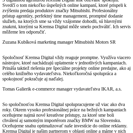
Svedčí o tom niekoľko úspešných online kampaní, ktoré prispeli k
zvýšeniu predaja produktov značky Mitsubishi. Profesionálny
prístup agentúry, perfektný time management, promptné dodanie
služieb, na ktorých sme sa vždy vzájomne dohodli, sú hlavnými
znakmi, ktorými sa Kremsa Digital môže smelo pochváliť. Ich servis
môžeme len odporučiť.
Zuzana Kubíková
marketing manager Mitsubishi Motors SR
Spoločnosť Kremsa Digital vždy reaguje promptne. Využíva viacero
nástrojov, ktoré nachádzajú uplatnenie v jednotlivých kampaniach.
Prináša taktiež riešenia pre špeciálne projekty online predajne, ako aj
celého knižného vydavateľstva. Niekoľkoročná spolupráca a
spokojnosť pokračuje aj naďalej.
Tomas Galierik
e-commerce manager vydavateľstva IKAR, a.s.
So spoločnosťou Kremsa Digital spolupracujeme už viac ako dva
roky. Okrem vysoko profesionálnej práce na bežných kampaniach
oceňujeme najmä nové kreatívne prístupy, za ktoré sme boli
chválení aj samotným importérom značky BMW na Slovensku.
Oceňujeme snahu optimalizovať naše investície do online reklamy.
Kremsa Digital je našim partnerom v oblasti online a máme v nich