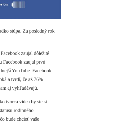
rudko stúpa. Za posledný rok
 Facebook zaujal dôležité
mu Facebook zaujal prvú
jsilnejší YouTube. Facebook
oká a tvrdí, že až 76%
tam aj vyhľadávajú.
 tvorca videa by ste si
statusu rodinného
 čo bude chcieť vaše