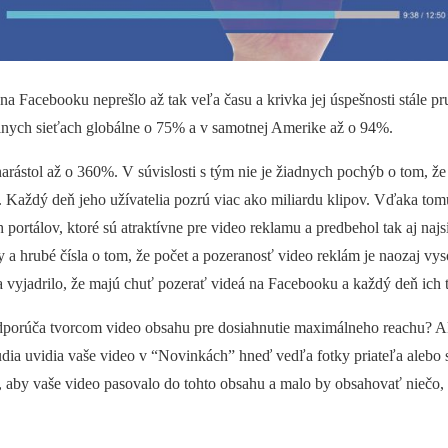
na Facebooku neprešlo až tak veľa času a krivka jej úspešnosti stále p
iálnych sieťach globálne o 75% a v samotnej Amerike až o 94%.
arástol až o 360%. V súvislosti s tým nie je žiadnych pochýb o tom, že
a. Každý deň jeho užívatelia pozrú viac ako miliardu klipov. Vďaka to
h portálov, ktoré sú atraktívne pre video reklamu a predbehol tak aj na
 a hrubé čísla o tom, že počet a pozeranosť video reklám je naozaj vys
 vyjadrilo, že majú chuť pozerať videá na Facebooku a každý deň ich 
porúča tvorcom video obsahu pre dosiahnutie maximálneho reachu? Ako
dia uvidia vaše video v “Novinkách” hneď vedľa fotky priateľa alebo 
né, aby vaše video pasovalo do tohto obsahu a malo by obsahovať niečo,