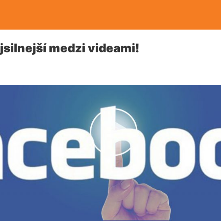
jsilnejší medzi videami!