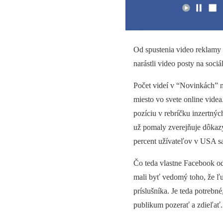
Od spustenia video reklamy 
narástli video posty na soc
Počet videí v “Novinkách” n
miesto vo svete online vide
pozíciu v rebríčku inzertnýc
už pomaly zverejňuje dôkazy
percent užívateľov v USA sa
Čo teda vlastne Facebook od
mali byť vedomý toho, že ľu
príslušníka. Je teda potreb
publikum pozerať a zdieľať.