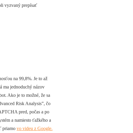
boli vyzvaný prepísať
nosťou na 99,8%. Je to až
orá ma jednoduchý názov
bot. Ako je to možné, že sa
dvanced Risk Analysis”, čo
s CAPTCHA pred, počas a po
ystém a namiesto ťažkého a
eť priamo
vo videu z Google.