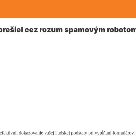
prešiel cez rozum spamovým roboto
efektívnil dokazovanie vašej ľudskej podstaty pri vypĺňaní formulárov.