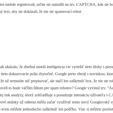
 len niekde registrovali, určite ste natrafili na tzv. CAPTCHA, kde ste 
ý text, aby ste dokázali, že nie ste spamovací robot.
 ukázalo, že dnešná umelá inteligencia vie vyriešiť tieto úlohy s pres
 tieto dokazovacie polia zbytočné. Google preto zbrojí s novinkou, kt
ž nemusíte nič prepisovať, ale stačí len zaškrtnúť box, že nie ste ro
ároveň to bude väčším štítom pre spam robotov? Google vyvinul tzv. “A
ej risk analýzy, ktorý zohľadňuje a posudzuje interakciu užívateľa 
bové stránky už odteraz môžu začať využívať tento nový Googlovský s
a textu môžete jednoducho zaškrtnúť len políčko. Viac si môžete pozri