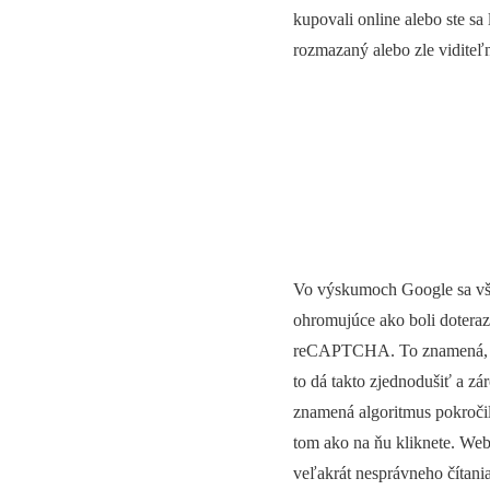
kupovali online alebo ste sa
rozmazaný alebo zle viditeľn
Vo výskumoch Google sa však
ohromujúce ako boli doteraz
reCAPTCHA. To znamená, že u
to dá takto zjednodušiť a z
znamená algoritmus pokročil
tom ako na ňu kliknete. We
veľakrát nesprávneho čítani