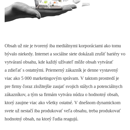
Obsah už nie je tvorený iba mediálnymi korporáciami ako tomu
bývalo niekedy. Internet a sociálne siete dokázali zrušiť bariéry vo
vytváraní obsahu, kde každý užívateľ môže obsah vytvárať
a zdieľať s ostatnými. Priemerný zákazník je denne vystavený
viac ako 5 000 marketingovým správam. V taktom prostredí je
pre firmy čoraz zložitejšie zaujať svojich stálych a potenciálnych
zákazníkov, a tým sa firmám vytvára núdza o hodnotný obsah,
ktorý zaujme viac ako všetky ostatné. V dnešnom dynamickom
svete už nestačí iba produkovať veľa obsahu, treba produkovať
hodnotný obsah, na ktorý ľudia reagujú.