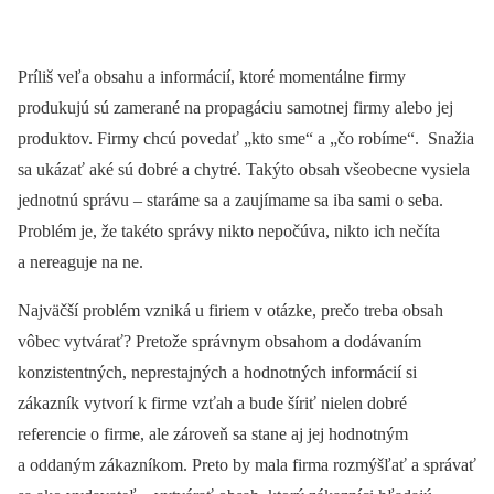
Príliš veľa obsahu a informácií, ktoré momentálne firmy
produkujú sú zamerané na propagáciu samotnej firmy alebo jej
produktov. Firmy chcú povedať „kto sme“ a „čo robíme“. Snažia
sa ukázať aké sú dobré a chytré. Takýto obsah všeobecne vysiela
jednotnú správu – staráme sa a zaujímame sa iba sami o seba.
Problém je, že takéto správy nikto nepočúva, nikto ich nečíta
a nereaguje na ne.
Najväčší problém vzniká u firiem v otázke, prečo treba obsah
vôbec vytvárať? Pretože správnym obsahom a dodávaním
konzistentných, neprestajných a hodnotných informácií si
zákazník vytvorí k firme vzťah a bude šíriť nielen dobré
referencie o firme, ale zároveň sa stane aj jej hodnotným
a oddaným zákazníkom. Preto by mala firma rozmýšľať a správať