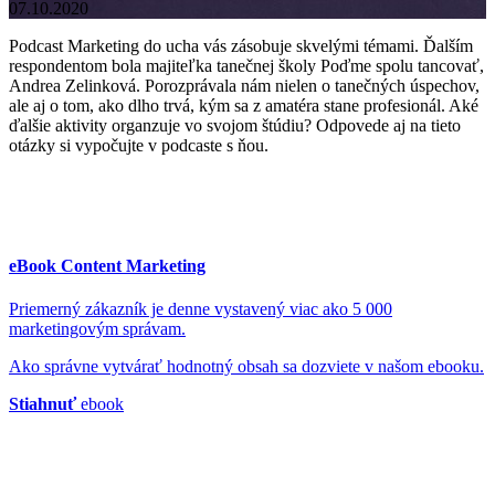
07.10.2020
Podcast Marketing do ucha vás zásobuje skvelými témami. Ďalším
respondentom bola majiteľka tanečnej školy Poďme spolu tancovať,
Andrea Zelinková. Porozprávala nám nielen o tanečných úspechov,
ale aj o tom, ako dlho trvá, kým sa z amatéra stane profesionál. Aké
ďalšie aktivity organzuje vo svojom štúdiu? Odpovede aj na tieto
otázky si vypočujte v podcaste s ňou.
eBook Content Marketing
Priemerný zákazník je denne vystavený viac ako 5 000
marketingovým správam.
Ako správne vytvárať hodnotný obsah sa dozviete v našom ebooku.
Stiahnuť
ebook