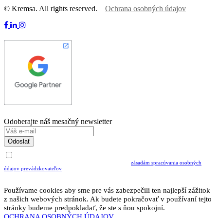
© Kremsa. All rights reserved.
Ochrana osobných údajov
Odoberajte náš mesačný newsletter
Odoslať
Uvedením Vášho emailu a potvrdením ODOSLAŤ súhlasíte s prijímaním Newslettra.
Súčasne potvrdzujete, že ste si prečítali a porozumeli ste
zásadám spracúvania osobných
údajov prevádzkovateľov
Musíte súhlasiť so spracovaním osobných údajov ak chcete odoberať newsletter
Používame cookies aby sme pre vás zabezpečili ten najlepší zážitok
z našich webových stránok. Ak budete pokračovať v používaní tejto
stránky budeme predpokladať, že ste s ňou spokojní.
OCHRANA OSOBNÝCH ÚDAJOV