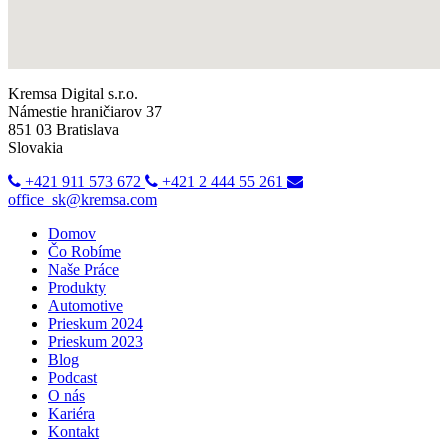
Kremsa Digital s.r.o.
Námestie hraničiarov 37
851 03 Bratislava
Slovakia
+421 911 573 672
+421 2 444 55 261
office_sk@kremsa.com
Domov
Čo Robíme
Naše Práce
Produkty
Automotive
Prieskum 2024
Prieskum 2023
Blog
Podcast
O nás
Kariéra
Kontakt