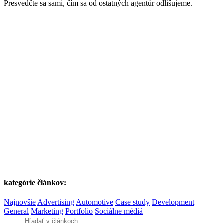
Presvedčte sa sami, čím sa od ostatných agentúr odlišujeme.
kategórie článkov:
Najnovšie
Advertising
Automotive
Case study
Development
General
Marketing
Portfolio
Sociálne médiá