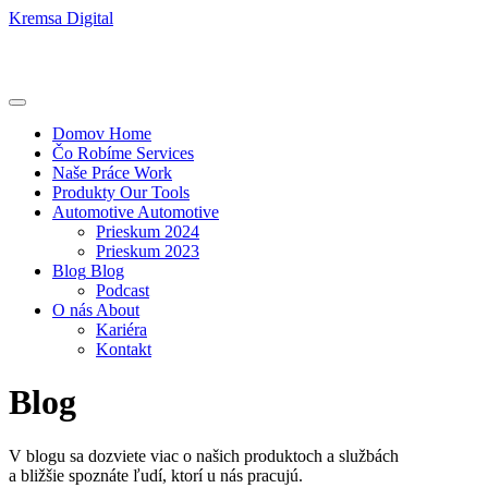
Kremsa Digital
Domov
Home
Čo Robíme
Services
Naše Práce
Work
Produkty
Our Tools
Automotive
Automotive
Prieskum 2024
Prieskum 2023
Blog
Blog
Podcast
O nás
About
Kariéra
Kontakt
Blog
V blogu sa dozviete viac o našich produktoch a službách
a bližšie spoznáte ľudí, ktorí u nás pracujú.