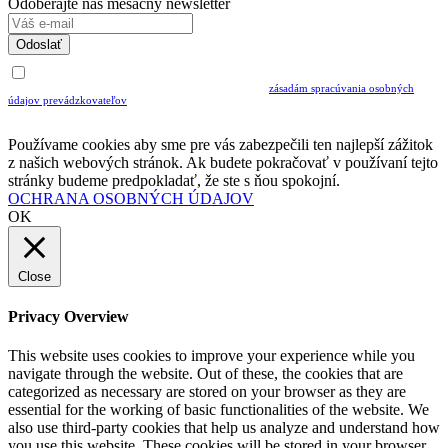
Odoberajte náš mesačný newsletter
Odoslať
Uvedením Vášho emailu a potvrdením ODOSLAŤ súhlasíte s prijímaním Newslettra.
Súčasne potvrdzujete, že ste si prečítali a porozumeli ste
zásadám spracúvania osobných
údajov prevádzkovateľov
Musíte súhlasiť so spracovaním osobných údajov ak chcete odoberať newsletter
Používame cookies aby sme pre vás zabezpečili ten najlepší zážitok
z našich webových stránok. Ak budete pokračovať v používaní tejto
stránky budeme predpokladať, že ste s ňou spokojní.
OCHRANA OSOBNÝCH ÚDAJOV
OK
Close
Privacy Overview
This website uses cookies to improve your experience while you
navigate through the website. Out of these, the cookies that are
categorized as necessary are stored on your browser as they are
essential for the working of basic functionalities of the website. We
also use third-party cookies that help us analyze and understand how
you use this website. These cookies will be stored in your browser