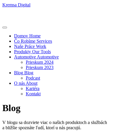
Kremsa Digital
Domov
Home
Čo Robíme
Services
Naše Práce
Work
Produkty
Our Tools
Automotive
Automotive
Prieskum 2024
Prieskum 2023
Blog
Blog
Podcast
O nás
About
Kariéra
Kontakt
Blog
V blogu sa dozviete viac o našich produktoch a službách
a bližšie spoznáte ľudí, ktorí u nás pracujú.