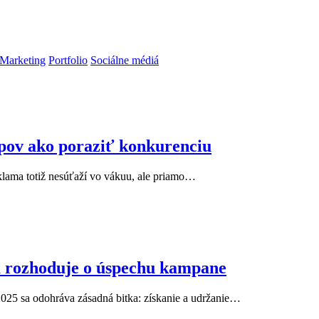
Marketing
Portfolio
Sociálne médiá
pov ako poraziť konkurenciu
klama totiž nesúťaží vo vákuu, ale priamo…
a rozhoduje o úspechu kampane
2025 sa odohráva zásadná bitka: získanie a udržanie…