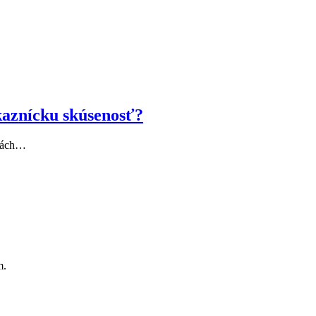
kaznícku skúsenosť?
rmách…
m.