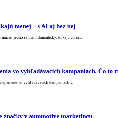
kajú menej – s AI aj bez nej
rmácie, jedno sa mení dramaticky: klikajú čoraz…
venia vo vyhľadávacích kampaniach. Čo to 
sadnej zmene vo vyhľadávacích kampaniach…
ie značky v automotive marketingu