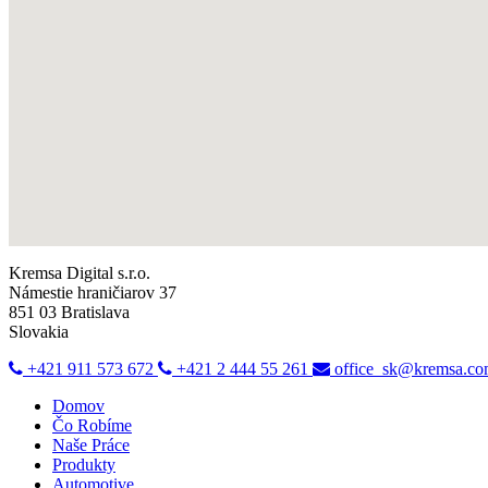
Kremsa Digital s.r.o.
Námestie hraničiarov 37
851 03 Bratislava
Slovakia
+421 911 573 672
+421 2 444 55 261
office_sk@kremsa.c
Domov
Čo Robíme
Naše Práce
Produkty
Automotive