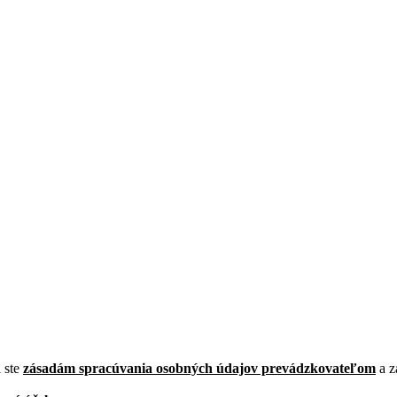
i ste
zásadám spracúvania osobných údajov prevádzkovateľom
a z