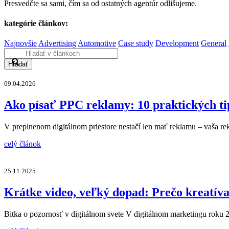
Presvedčte sa sami, čím sa od ostatných agentúr odlišujeme.
kategórie článkov:
Najnovšie
Advertising
Automotive
Case study
Development
General
Hľadať
09.04.2026
Ako písať PPC reklamy: 10 praktických ti
V preplnenom digitálnom priestore nestačí len mať reklamu – vaša re
celý článok
25.11.2025
Krátke video, veľký dopad: Prečo kreatív
Bitka o pozornosť v digitálnom svete V digitálnom marketingu roku 