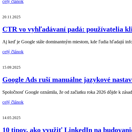
celý článok
20.11.2025
CTR vo vyhľadávaní padá: používatelia kli
Aj keď je Google stále dominantným miestom, kde ľudia hľadajú info
celý článok
15.09.2025
Google Ads ruší manuálne jazykové nasta
Spoločnosť Google oznámila, že od začiatku roka 2026 dôjde k zá
celý článok
14.05.2025
10 tipov, ako využiť LinkedIn na budovan