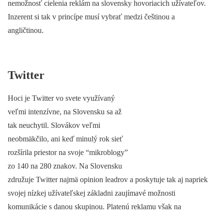
nemožnosť cielenia reklám na slovensky hovoriacich užívateľov.
Inzerent si tak v princípe musí vybrať medzi češtinou a
angličtinou.
Twitter
H
oci je Twitter vo svete využívaný
veľmi intenzívne, na Slovensku sa až
tak neuchytil. Slovákov veľmi
neobmäkčilo, ani keď minulý rok sieť
rozšírila priestor na svoje “mikroblogy”
zo 140 na 280 znakov. Na Slovensku
združuje Twitter najmä opinion leadrov a poskytuje tak aj napriek
svojej nízkej užívateľskej základni zaujímavé možnosti
komunikácie s danou skupinou. Platenú reklamu však na