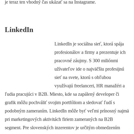
je teraz ten vhodný čas ukázať sa na Instagrame.
LinkedIn
LinkedIn je sociálna sieť, ktorá spája
profesionálov a firmy a prezentuje ich
pracovné záujmy. S 300 miliónmi
užívateľov ide o najväčšiu profesijnú
sieť na svete, ktorú s obľubou
využívajú freelanceri, HR manažéri a
ľudia pracujúci v B2B. Miesto, kde sa zapálený developer či
grafik môžu pochváliť svojim portfóliom a sledovať ľudí s
podobným zameraním. LinkedIn môže byť veľmi prínosný najmä
pri marketingových aktivitách firiem zameraných na B2B
segment. Pre slovenských inzerentov je určitým obmedzením