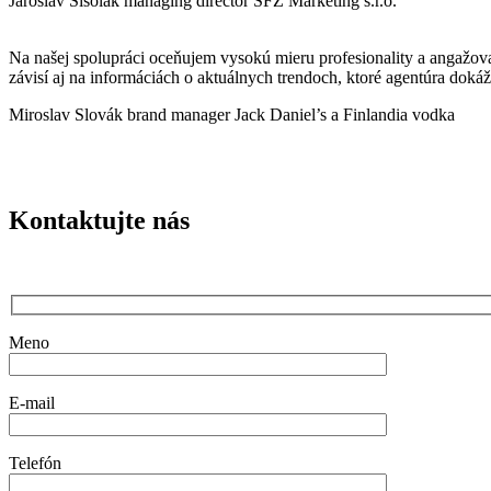
Jaroslav Šišolák
managing director SFZ Marketing s.r.o.
Na našej spolupráci oceňujem vysokú mieru profesionality a angažovan
závisí aj na informáciách o aktuálnych trendoch, ktoré agentúra doká
Miroslav Slovák
brand manager Jack Daniel’s a Finlandia vodka
Kontaktujte nás
Meno
E-mail
Telefón