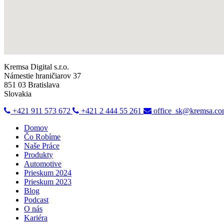
Kremsa Digital s.r.o.
Námestie hraničiarov 37
851 03 Bratislava
Slovakia
+421 911 573 672
+421 2 444 55 261
office_sk@kremsa.c
Domov
Čo Robíme
Naše Práce
Produkty
Automotive
Prieskum 2024
Prieskum 2023
Blog
Podcast
O nás
Kariéra