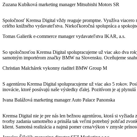
Zuzana Kubíková
marketing manager Mitsubishi Motors SR
Spoločnosť Kremsa Digital vždy reaguje promptne. Využíva viacero nás
celého knižného vydavateľstva. Niekoľkoročná spolupráca a spokojno
Tomas Galierik
e-commerce manager vydavateľstva IKAR, a.s.
So spoločnosťou Kremsa Digital spolupracujeme už viac ako dva roky
samotným importérom značky BMW na Slovensku. Oceňujeme snahu opti
Christian Malchárek
vykonny riaditel BMW Group M
S agentúrou Kremsa Digital spolupracujeme už viac ako 5 rokov. Posky
inovácie, ktoré posúvajú naše výsledky ďalej. Pozitívom je aj plyn
Ivana Balážová
marketing manager Auto Palace Panonska
Kremsa Digital nie je pre nás len bežnou agentúrou, ktorá si vyžiada
tvorby zadania samotného a prináša tak veľmi potrebný pohľad zvonk
klient. Samotná realizácia a najmä pomer cena/výkon v zmysle prínosu