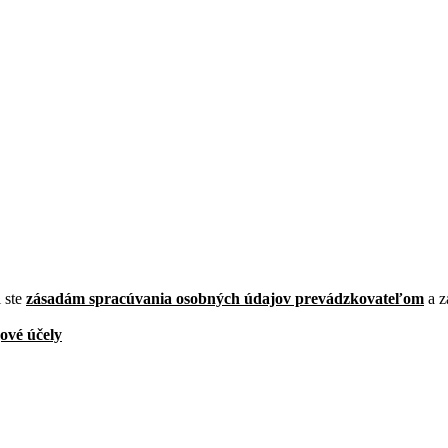
i ste
zásadám spracúvania osobných údajov prevádzkovateľom
a z
ové účely