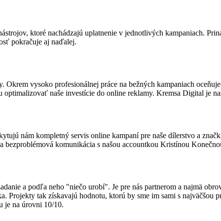
trojov, ktoré nachádzajú uplatnenie v jednotlivých kampaniach. Prináša
sť pokračuje aj naďalej.
. Okrem vysoko profesionálnej práce na bežných kampaniach oceňujeme
malizovať naše investície do online reklamy. Kremsa Digital je naši
tujú nám kompletný servis online kampaní pre naše dílerstvo a značku 
ulá a bezproblémová komunikácia s našou accountkou Kristínou Konečno
 zadanie a podľa neho "niečo urobí". Je pre nás partnerom a najmä obr
a. Projekty tak získavajú hodnotu, ktorú by sme im sami s najväčšou
 je na úrovni 10/10.