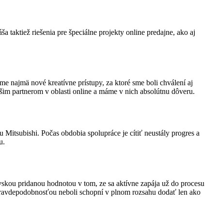
 taktiež riešenia pre špeciálne projekty online predajne, ako aj
 najmä nové kreatívne prístupy, za ktoré sme boli chválení aj
m partnerom v oblasti online a máme v nich absolútnu dôveru.
Mitsubishi. Počas obdobia spolupráce je cítiť neustály progres a
u.
ovskou pridanou hodnotou v tom, ze sa aktívne zapája už do procesu
 pravdepodobnosťou neboli schopní v plnom rozsahu dodať len ako