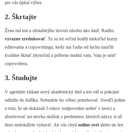
pre vás úplná výhra.
2. Škrtajte
Žena má inú a obsiahlejšiu slovnú zásobu ako muž. Radím
výrazne zredukovať
. Tu sa mi veľmi hodili niekoľké kurzy
editovania a copywritingu, kedy ma ľudia od fachu naučili
kvalitne škrtať zbytočnú a príšerne nudnú vatu. Vata je smrť
copywritera.
3. Študujte
V agentúre získate nový akademický titul a ten váš si pokojne
odložte do šuflíka. Nebudete ho vôbec potrebovať. Svedčí jedine
o tom, že ste dokázali 5 rokov zodpovedne sedieť v lavici a
absolvovať asi stovku skúšok z predmetov, ktorých názvy si už
dnes nedokážete vybaviť. Ak vás chytí
online svet
alebo ste len