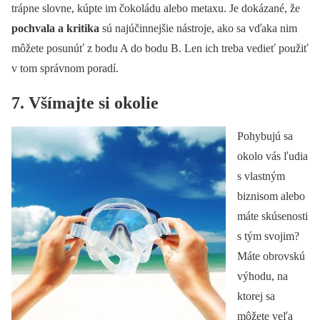
trápne slovne, kúpte im čokoládu alebo metaxu. Je dokázané, že
pochvala a kritika
sú najúčinnejšie nástroje, ako sa vďaka nim
môžete posunúť z bodu A do bodu B. Len ich treba vedieť použiť
v tom správnom poradí.
7. Všímajte si okolie
Pohybujú sa
okolo vás ľudia
s vlastným
biznisom alebo
máte skúsenosti
s tým svojim?
Máte obrovskú
výhodu, na
ktorej sa
môžete veľa