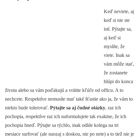
Keď neviete, aj
keď si nie ste
istí. Pýtajte sa,
aj keď si
myslíte, že
viete. Inak sa
vám môže stať,
že zostanete
hlúpi do konca
života alebo sa vám poďakujú a vrátite kľúče od officu. A to
nechcete. Respektíve nemusíte mať také šťastie ako ja, že vám to
niekto bude tolerovať.
Pýtajte sa aj čudné otázky
, raz ich
pochopia, respektíve raz ich naformulujete tak exaktne, že ich
pochopia hneď. Pýtajte sa rýchlo, inak odíde kolega na tri
mesiace surfovať (ale naozaj s doskou, nie po nete) a to tiež nie je