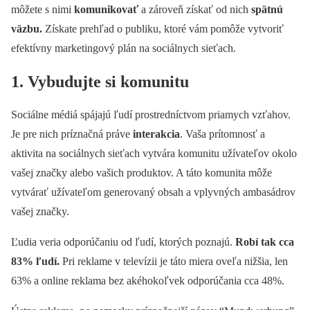
môžete s nimi
komunikovať
a zároveň získať od nich
spätnú
väzbu.
Získate prehľad o publiku, ktoré vám pomôže vytvoriť
efektívny marketingový plán na sociálnych sieťach.
1. Vybudujte si komunitu
Sociálne médiá spájajú ľudí prostredníctvom priamych vzťahov.
Je pre nich príznačná práve
interakcia
. Vaša prítomnosť a
aktivita na sociálnych sieťach vytvára komunitu užívateľov okolo
vašej značky alebo vašich produktov. A táto komunita môže
vytvárať užívateľom generovaný obsah a vplyvných ambasádrov
vašej značky.
Ľudia veria odporúčaniu od ľudí, ktorých poznajú.
Robí tak cca
83% ľudí.
Pri reklame v televízii je táto miera oveľa nižšia, len
63% a online reklama bez akéhokoľvek odporúčania cca 48%.