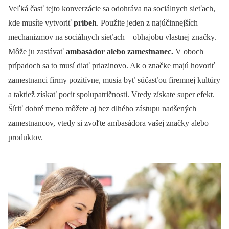
Veľká časť tejto konverzácie sa odohráva na sociálnych sieťach,
kde musíte vytvoriť
príbeh
. Použite jeden z najúčinnejších
mechanizmov na sociálnych sieťach – obhajobu vlastnej značky.
Môže ju zastávať
ambasádor alebo zamestnanec.
V oboch
prípadoch sa to musí diať priazinovo. Ak o značke majú hovoriť
zamestnanci firmy pozitívne, musia byť súčasťou firemnej kultúry
a taktiež získať pocit spolupatričnosti. Vtedy získate super efekt.
Šíriť dobré meno môžete aj bez dlhého zástupu nadšených
zamestnancov, vtedy si zvoľte ambasádora vašej značky alebo
produktov.