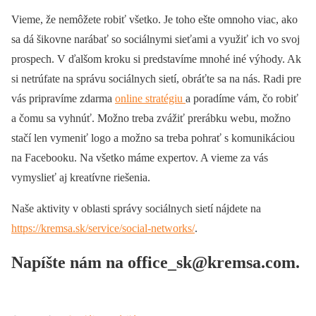
Vieme, že nemôžete robiť všetko. Je toho ešte omnoho viac, ako
sa dá šikovne narábať so sociálnymi sieťami a využiť ich vo svoj
prospech. V ďalšom kroku si predstavíme mnohé iné výhody. Ak
si netrúfate na správu sociálnych sietí, obráťte sa na nás. Radi pre
vás pripravíme zdarma
online stratégiu
a poradíme vám, čo robiť
a čomu sa vyhnúť. Možno treba zvážiť prerábku webu, možno
stačí len vymeniť logo a možno sa treba pohrať s komunikáciou
na Facebooku. Na všetko máme expertov. A vieme za vás
vymyslieť aj kreatívne riešenia.
Naše aktivity v oblasti správy sociálnych sietí nájdete na
https://kremsa.sk/service/social-networks/
.
Napíšte nám na
office_sk@kremsa.com
.