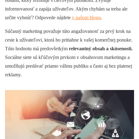
obsahu, ktorý rezonuje s cieľovým publikom. Zvyšuje
informovanosť a zapája užívateľov. Akým chybám sa treba ale
určite vyhnúť? Odpovede nájdete
v našom blogu
.
Súčasný marketing považuje túto angažovanosť za prvý krok na
ceste k užívateľovi, ktorá ho pritiahne k vašej komerčnej ponuke.
Túto hodnotu má predovšetkým
relevantný obsah a skúsenosti.
Sociálne siete sú kľúčovým prvkom v obsahovom marketingu a
umožňujú predávať priamo vášmu publiku a často aj bez platenej
reklamy.