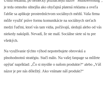
Ústna reklama, po nemecky príznačnejší názov “Mundwerbung”,
je teda omnoho silnejšia ako obyčajná platená reklama a oveľa
ľahšie sa aplikuje prostredníctvom sociálnych médií. Vaša firma
môže využiť práve formu komunikácie na sociálnych sieťach
medzi ľuďmi, ktorí vás tam vidia, počúvajú, sledujú alebo od vás
niekedy nakúpili. Nevadí, že ste malí. Sociálne siete sú tu pre
všetkých.
Na využívanie týchto výhod nepotrebujete obrovskú a
plnohodnotnú stratégiu.
Stačí málo. Na vašej fanpage sa môžete
opýtať napríklad: „Čo si myslíte o našom produkte?“ alebo „Váš
názor je pre nás dôležitý. Ako vnímate náš produkt?“