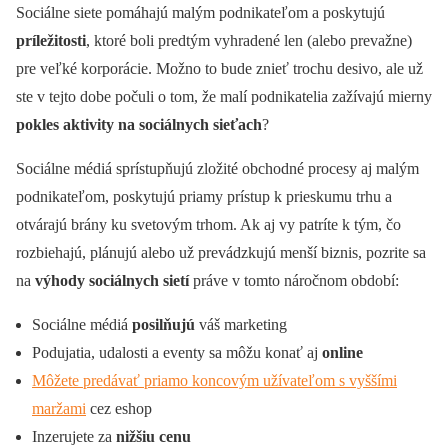
Sociálne siete pomáhajú malým podnikateľom a poskytujú
príležitosti
, ktoré boli predtým vyhradené len (alebo prevažne)
pre veľké korporácie. Možno to bude znieť trochu desivo, ale už
ste v tejto dobe počuli o tom, že malí podnikatelia zažívajú mierny
pokles aktivity na sociálnych sieťach
?
Sociálne médiá sprístupňujú zložité obchodné procesy aj malým
podnikateľom, poskytujú priamy prístup k prieskumu trhu a
otvárajú brány ku svetovým trhom. Ak aj vy patríte k tým, čo
rozbiehajú, plánujú alebo už prevádzkujú menší biznis, pozrite sa
na
výhody sociálnych sietí
práve v tomto náročnom období:
Sociálne médiá
posilňujú
váš marketing
Podujatia, udalosti a eventy sa môžu konať aj
online
Môžete predávať priamo koncovým užívateľom s vyššími
maržami
cez eshop
Inzerujete za
nižšiu cenu