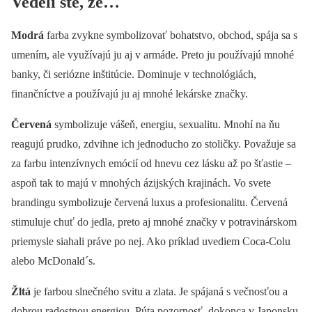
Vedeli ste, že…
Modrá
farba zvykne symbolizovať bohatstvo, obchod, spája sa s
umením, ale využívajú ju aj v armáde. Preto ju používajú mnohé
banky, či seriózne inštitúcie. Dominuje v technológiách,
finančníctve a používajú ju aj mnohé lekárske značky.
Červená
symbolizuje vášeň, energiu, sexualitu. Mnohí na ňu
reagujú prudko, zdvihne ich jednoducho zo stoličky. Považuje sa
za farbu intenzívnych emócií od hnevu cez lásku až po šťastie –
aspoň tak to majú v mnohých ázijských krajinách. Vo svete
brandingu symbolizuje červená luxus a profesionalitu. Červená
stimuluje chuť do jedla, preto aj mnohé značky v potravinárskom
priemysle siahali práve po nej. Ako príklad uvediem Coca-Colu
alebo McDonald´s.
Žltá
je farbou slnečného svitu a zlata. Je spájaná s večnosťou a
dobrou radostnou energiou. Púta pozornosť, dokonca v Japonsku