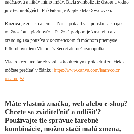
nadčasovú a nikdy mimo módy. Biela symbolizuje čistotu a vidno
ju v technológiách. Príkladom je Apple alebo Swarovski.
Ružová
je ženská a jemná. No napríklad v Japonsku sa spája s
mužnosťou a plodnosťou. Ružová podporuje kreativitu a v
brandingu sa používa v kozmetickom či módnom priemysle.
Príklad uvediem Victoria´s Secret alebo Cosmopolitan.
Viac o význame farieb spolu s konkrétnymi príkladmi značiek si
môžete prečítať v článku:
https://www.canva.com/learn/color-
meanings/
Máte vlastnú značku, web alebo e-shop?
Chcete sa zviditeľniť a odlíšiť?
Používajte tie správne farebné
kombinácie, možno stačí malá zmena,