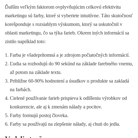
Ďalším veľkým faktorom ovplyvňujúcim celkovú efektivitu
marketingu sú farby, ktoré si vyberiete intuitívne. Táto skutočnosť
korešponduje s rozsiahlym výskumom, ktorý sa uskutočnil v
oblasti marketingu, čo sa týka farieb. Okrem iných informácií sa
zistilo napríklad toto:
Farba je všadeprítomná a je zdrojom počiatočných informácií.
Ľudia sa rozhodujú do 90 sekúnd na základe farebného vnemu,
až potom na základe textu.
Približne 60-90% hodnotení a úsudkov o produkte sa zakladá
na farbách.
Cielené používanie farieb prispieva k odlíšeniu výrobkov od
konkurencie, ale aj k zmenám nálady a pocitov.
Farby formujú postoj človeka.
Farby sa používajú na zlepšenie nálady, aj chuti do jedla.