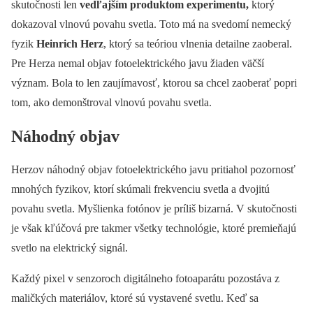
skutočnosti len
vedľajším produktom experimentu,
ktorý
dokazoval vlnovú povahu svetla. Toto má na svedomí nemecký
fyzik
Heinrich Herz
, ktorý sa teóriou vlnenia detailne zaoberal.
Pre Herza nemal objav fotoelektrického javu žiaden väčší
význam. Bola to len zaujímavosť, ktorou sa chcel zaoberať popri
tom, ako demonštroval vlnovú povahu svetla.
Náhodný objav
Herzov náhodný objav fotoelektrického javu pritiahol pozornosť
mnohých fyzikov, ktorí skúmali frekvenciu svetla a dvojitú
povahu svetla. Myšlienka fotónov je príliš bizarná. V skutočnosti
je však kľúčová pre takmer všetky technológie, ktoré premieňajú
svetlo na elektrický signál.
Každý pixel v senzoroch digitálneho fotoaparátu pozostáva z
maličkých materiálov, ktoré sú vystavené svetlu. Keď sa