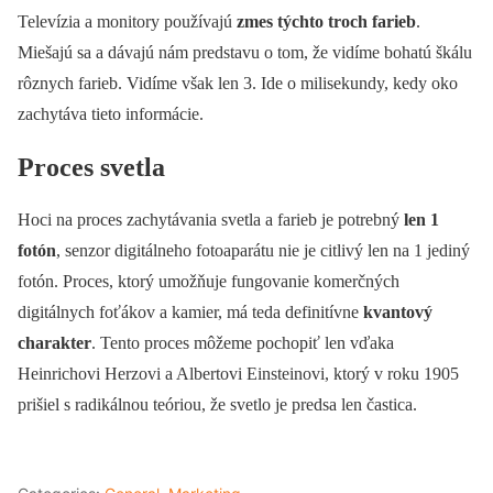
Televízia a monitory používajú
zmes týchto troch farieb
.
Miešajú sa a dávajú nám predstavu o tom, že vidíme bohatú škálu
rôznych farieb. Vidíme však len 3. Ide o milisekundy, kedy oko
zachytáva tieto informácie.
Proces svetla
Hoci na proces zachytávania svetla a farieb je potrebný
len 1
fotón
, senzor digitálneho fotoaparátu nie je citlivý len na 1 jediný
fotón. Proces, ktorý umožňuje fungovanie komerčných
digitálnych foťákov a kamier, má teda definitívne
kvantový
charakter
. Tento proces môžeme pochopiť len vďaka
Heinrichovi Herzovi a Albertovi Einsteinovi, ktorý v roku 1905
prišiel s radikálnou teóriou, že svetlo je predsa len častica.