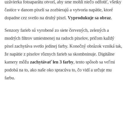
uzávierka fotoaparátu otvorí, aby sme mohli niečo odfotiť, všetky
častice v danom pixeli sa zozbierajú a vytvoria napätie, ktoré
dopadne cez svetlo na druhý pixel.
Vyprodukuje sa obraz
.
Senzory farieb sú vyrobené zo siete červených, zelených a
modrých filtrov umiestnenej na radoch pixelov, pričom každý
pixel zachytáva svetlo jedinej farby. Konečný obrázok vzniká tak,
že napätie z pixelov rôznych farieb sa skombninuje. Digitálne
kamery môžu
zachytávať len 3 farby
, tento spôsob sa veľmi
podobá na to, ako naše oko spracúva to, čo vidí a určuje mu
farbu.