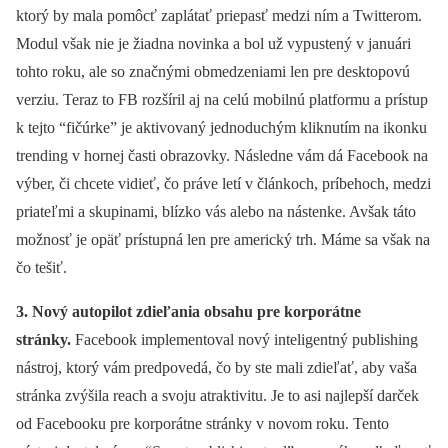
ktorý by mala pomôcť zaplátať priepasť medzi ním a Twitterom.
Modul však nie je žiadna novinka a bol už vypustený v januári
tohto roku, ale so značnými obmedzeniami len pre desktopovú
verziu. Teraz to FB rozšíril aj na celú mobilnú platformu a prístup
k tejto “fičúrke” je aktivovaný jednoduchým kliknutím na ikonku
trending v hornej časti obrazovky. Následne vám dá Facebook na
výber, či chcete vidieť, čo práve letí v článkoch, príbehoch, medzi
priateľmi a skupinami, blízko vás alebo na nástenke. Avšak táto
možnosť je opäť prístupná len pre americký trh. Máme sa však na
čo tešiť.
3. Nový autopilot zdieľania obsahu pre korporátne
stránky.
Facebook implementoval nový inteligentný publishing
nástroj, ktorý vám predpovedá, čo by ste mali zdieľať, aby vaša
stránka zvýšila reach a svoju atraktivitu. Je to asi najlepší darček
od Facebooku pre korporátne stránky v novom roku. Tento