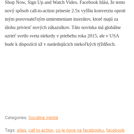
Shop Now, Sign Up and Watch Video. Facebook hlási, že tento
nový spôsob call-to-action prinesie 2.5x vyššiu konverziu oproti
iným porovnateľným umiestneniam inzerátov, ktoré majú za
úlohu priviesť nových zákazníkov. Táto novinka má globálne
uzrieť svetlo sveta niekedy v priebehu roka 2015, ale v USA
bude k dispozícii už v nasledujúcich niekoľkých týždňoch.
Categories:
Sociálne médiá
Tags:
atlas
,
call to action
,
co je nove na facebooku
,
facebook