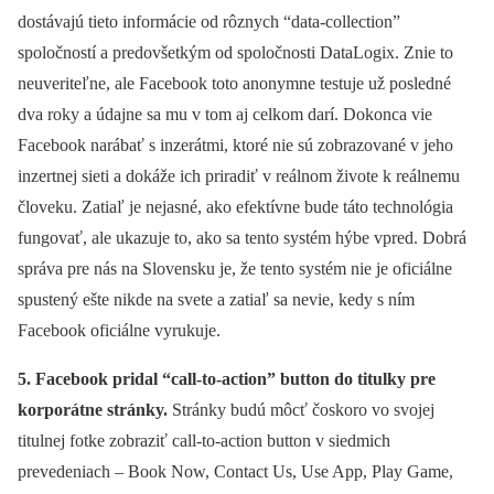
dostávajú tieto informácie od rôznych “data-collection”
spoločností a predovšetkým od spoločnosti DataLogix. Znie to
neuveriteľne, ale Facebook toto anonymne testuje už posledné
dva roky a údajne sa mu v tom aj celkom darí. Dokonca vie
Facebook narábať s inzerátmi, ktoré nie sú zobrazované v jeho
inzertnej sieti a dokáže ich priradiť v reálnom živote k reálnemu
človeku. Zatiaľ je nejasné, ako efektívne bude táto technológia
fungovať, ale ukazuje to, ako sa tento systém hýbe vpred. Dobrá
správa pre nás na Slovensku je, že tento systém nie je oficiálne
spustený ešte nikde na svete a zatiaľ sa nevie, kedy s ním
Facebook oficiálne vyrukuje.
5. Facebook pridal “call-to-action” button do titulky pre
korporátne stránky.
Stránky budú môcť čoskoro vo svojej
titulnej fotke zobraziť call-to-action button v siedmich
prevedeniach – Book Now, Contact Us, Use App, Play Game,