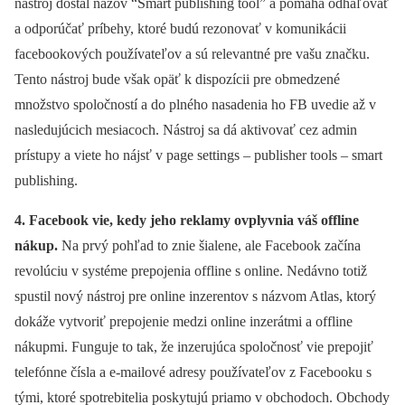
nástroj dostal názov “Smart publishing tool” a pomáha odhaľovať
a odporúčať príbehy, ktoré budú rezonovať v komunikácii
facebookových používateľov a sú relevantné pre vašu značku.
Tento nástroj bude však opäť k dispozícii pre obmedzené
množstvo spoločností a do plného nasadenia ho FB uvedie až v
nasledujúcich mesiacoch. Nástroj sa dá aktivovať cez admin
prístupy a viete ho nájsť v page settings – publisher tools – smart
publishing.
4. Facebook vie, kedy jeho reklamy ovplyvnia váš offline
nákup.
Na prvý pohľad to znie šialene, ale Facebook začína
revolúciu v systéme prepojenia offline s online. Nedávno totiž
spustil nový nástroj pre online inzerentov s názvom Atlas, ktorý
dokáže vytvoriť prepojenie medzi online inzerátmi a offline
nákupmi. Funguje to tak, že inzerujúca spoločnosť vie prepojiť
telefónne čísla a e-mailové adresy používateľov z Facebooku s
tými, ktoré spotrebitelia poskytujú priamo v obchodoch. Obchody