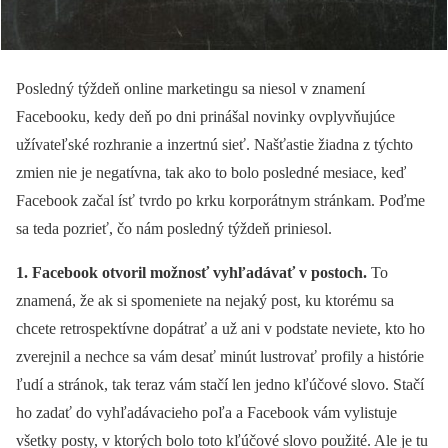
Posledný týždeň online marketingu sa niesol v znamení
Facebooku, kedy deň po dni prinášal novinky ovplyvňujúce
užívateľské rozhranie a inzertnú sieť. Našťastie žiadna z týchto
zmien nie je negatívna, tak ako to bolo posledné mesiace, keď
Facebook začal ísť tvrdo po krku korporátnym stránkam. Poďme
sa teda pozrieť, čo nám posledný týždeň priniesol.
1.
Facebook otvoril možnosť vyhľadávať v postoch.
To
znamená, že ak si spomeniete na nejaký post, ku ktorému sa
chcete retrospektívne dopátrať a už ani v podstate neviete, kto ho
zverejnil a nechce sa vám desať minút lustrovať profily a histórie
ľudí a stránok, tak teraz vám stačí len jedno kľúčové slovo. Stačí
ho zadať do vyhľadávacieho poľa a Facebook vám vylistuje
všetky posty, v ktorých bolo toto kľúčové slovo použité. Ale je tu