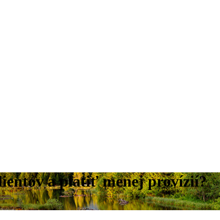
entov a platiť menej provízií?