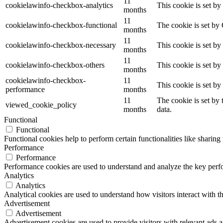
11
cookielawinfo-checkbox-analytics
This cookie is set b
months
11
cookielawinfo-checkbox-functional
The cookie is set by
months
11
cookielawinfo-checkbox-necessary
This cookie is set b
months
11
cookielawinfo-checkbox-others
This cookie is set b
months
cookielawinfo-checkbox-
11
This cookie is set b
performance
months
11
The cookie is set by
viewed_cookie_policy
months
data.
Functional
Functional
Functional cookies help to perform certain functionalities like sharing 
Performance
Performance
Performance cookies are used to understand and analyze the key perfor
Analytics
Analytics
Analytical cookies are used to understand how visitors interact with th
Advertisement
Advertisement
Advertisement cookies are used to provide visitors with relevant ads 