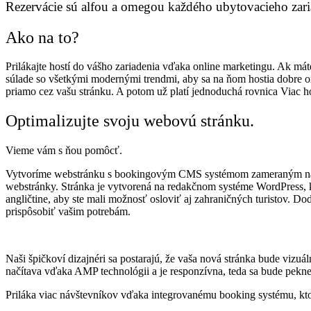
Rezervácie sú alfou a omegou každého ubytovacieho zaria
Ako na to?
Prilákajte hostí do vášho zariadenia vďaka online marketingu. Ak má
súlade so všetkými modernými trendmi, aby sa na ňom hostia dobre or
priamo cez vašu stránku. A potom už platí jednoduchá rovnica Viac hos
Optimalizujte svoju webovú stránku.
Vieme vám s ňou pomôcť.
Vytvoríme webstránku s bookingovým CMS systémom zameraným na pre
webstránky. Stránka je vytvorená na redakčnom systéme WordPress, kt
angličtine, aby ste mali možnosť osloviť aj zahraničných turistov. Do
prispôsobiť vašim potrebám.
Naši špičkoví dizajnéri sa postarajú, že vaša nová stránka bude vizu
načítava vďaka AMP technológii a je responzívna, teda sa bude pekne 
Priláka viac návštevníkov vďaka integrovanému booking systému, kto