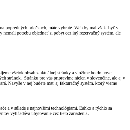
zí na popredných priečkach, máte vyhraté. Web by mal však byť v
y nemali potrebu objednať si pobyt cez iný rezervačný systém, ale
eme všetok obsah z aktuálnej stránky a vložíme ho do novej
h stránok. Stránku pre vás pripravíme nielen v slovenčine, ale aj v
stará. Navyše v nej budete mať aj fakturačný systém, ktorý vieme
vače a v súlade s najnovšími technológiami. Ľahko a rýchlo sa
ientov vyhľadáva ubytovanie cez tieto zariadenia.