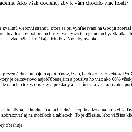
denia. Ako však docieliť, aby k vám chodilo viac hostí?
te kvalitnú webovú stránku, ktorá sa pri vyhľadávaní na Googli zobra
ientovali a aby bol pre nich rezervačný systém jednoduchý. Skrátka ab
tí = viac tržieb. Prilákajte ich do vášho ubytovania
zentáciu a prenájom apartmánov, izieb, ba dokonca objektov. Použij
orý je celosvetovo najobľúbenejším a používa ho viac ako 60% všetkýc
dáte nám len texty, obrázky a preklady a náš tím sa o všetko ostatné po
álne atraktívna, jednoduchá a prehľadná. Je optimalizovaná pre vyhľadá
zobrazovať aj na mobiloch a tabletoch. To je dôležité, lebo väčšina kl
rý obsahuje: