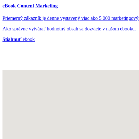
eBook Content Marketing
Priemerný zákazník je denne vystavený viac ako 5 000 marketingov
Ako správne vytvárať hodnotný obsah sa dozviete v našom ebooku.
Stiahnuť
ebook