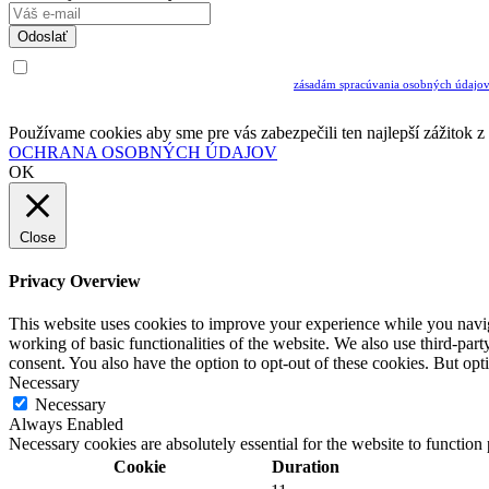
Odoslať
Uvedením Vášho emailu a potvrdením ODOSLAŤ súhlasíte s prijímaním Newslettra.
Súčasne potvrdzujete, že ste si prečítali a porozumeli ste
zásadám spracúvania osobných údajo
Musíte súhlasiť so spracovaním osobných údajov ak chcete odoberať newsletter
Používame cookies aby sme pre vás zabezpečili ten najlepší zážitok 
OCHRANA OSOBNÝCH ÚDAJOV
OK
Close
Privacy Overview
This website uses cookies to improve your experience while you navigat
working of basic functionalities of the website. We also use third-pa
consent. You also have the option to opt-out of these cookies. But op
Necessary
Necessary
Always Enabled
Necessary cookies are absolutely essential for the website to function
Cookie
Duration