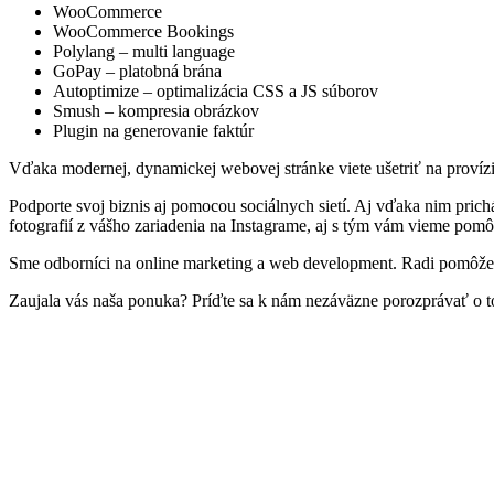
WooCommerce
WooCommerce Bookings
Polylang – multi language
GoPay – platobná brána
Autoptimize – optimalizácia CSS a JS súborov
Smush – kompresia obrázkov
Plugin na generovanie faktúr
Vďaka modernej, dynamickej webovej stránke viete ušetriť na provízi
Podporte svoj biznis aj pomocou sociálnych sietí. Aj vďaka nim prichá
fotografií z vášho zariadenia na Instagrame, aj s tým vám vieme pom
Sme odborníci na online marketing a web development. Radi pomôžeme
Zaujala vás naša ponuka? Príďte sa k nám nezáväzne porozprávať o 