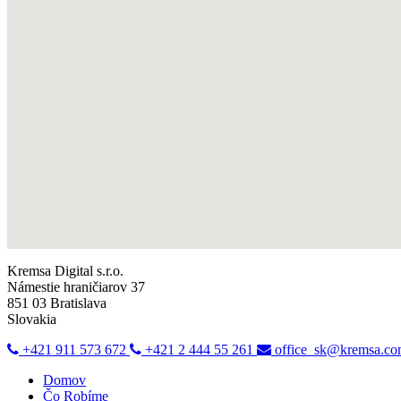
Kremsa Digital s.r.o.
Námestie hraničiarov 37
851 03 Bratislava
Slovakia
+421 911 573 672
+421 2 444 55 261
office_sk@kremsa.c
Domov
Čo Robíme