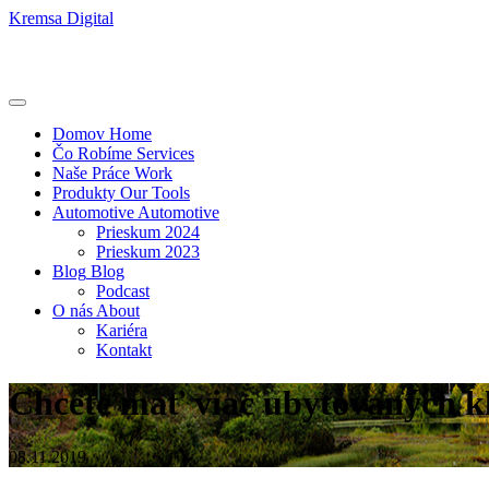
Kremsa Digital
Domov
Home
Čo Robíme
Services
Naše Práce
Work
Produkty
Our Tools
Automotive
Automotive
Prieskum 2024
Prieskum 2023
Blog
Blog
Podcast
O nás
About
Kariéra
Kontakt
Chcete mať viac ubytovaných kli
08.11.2019