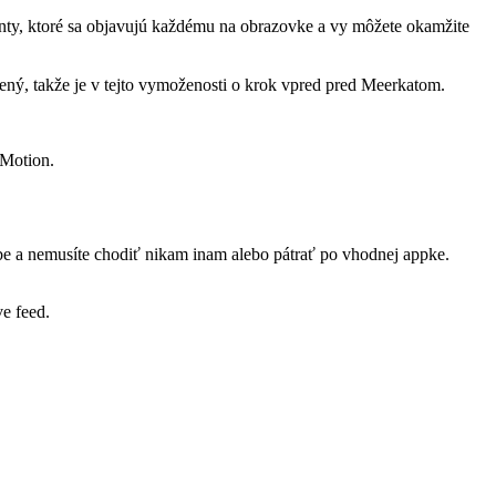
nty, ktoré sa objavujú každému na obrazovke a vy môžete okamžite
nený, takže je v tejto vymoženosti o krok vpred pred Meerkatom.
yMotion.
be a nemusíte chodiť nikam inam alebo pátrať po vhodnej appke.
ve feed.