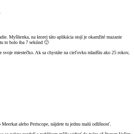
.
ie. Myšlienka, na ktorej táto aplikácia stojí je okamžité mazanie
tu to bolo iba 7 sekúnd 🙂
ete svoje miestečko. Ak sa chystáte na cieľovku mladšiu ako 25 rokov,
o Meerkat alebo Periscope, nájdete tu jednu malú odlišnosť.