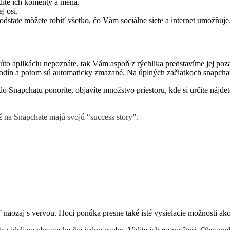
idíte ich komenty a mená.
j osi.
dstate môžete robiť všetko, čo Vám sociálne siete a internet umožňuje
túto aplikáciu nepoznáte, tak Vám aspoň z rýchlika predstavíme jej pozad
24 hodín a potom sú automaticky zmazané. Na úplných začiatkoch snapcha
 do Snapchatu ponoríte, objavíte množstvo priestoru, kde si určite nájd
ž na Snapchate majú svojú “success story”.
ea” naozaj s vervou. Hoci ponúka presne také isté vysielacie možnosti ak