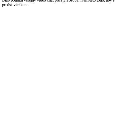
Blab ponúka verejný video chat pre štyri osoby. Namiesto toho, aby s
predstaviteľom.