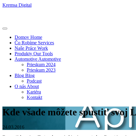
Kremsa Digital
Domov
Home
Čo Robíme
Services
Naše Práce
Work
Produkty
Our Tools
Automotive
Automotive
Prieskum 2024
Prieskum 2023
Blog
Blog
Podcast
O nás
About
Kariéra
Kontakt
Kde všade môžete spustiť svoj 
24.03.2016