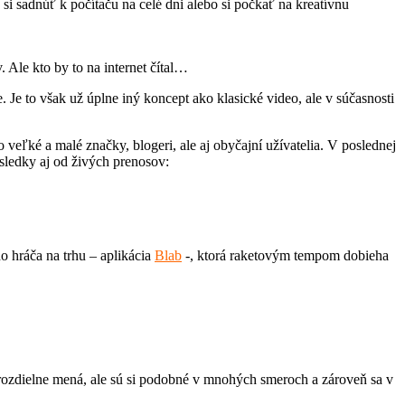
i sadnúť k počítaču na celé dni alebo si počkať na kreatívnu
. Ale kto by to na internet čítal…
 Je to však už úplne iný koncept ako klasické video, ale v súčasnosti
veľké a malé značky, blogeri, ale aj obyčajní užívatelia. V poslednej
sledky aj od živých prenosov:
 hráča na trhu – aplikácia
Blab
-, ktorá raketovým tempom dobieha
ú rozdielne mená, ale sú si podobné v mnohých smeroch a zároveň sa v