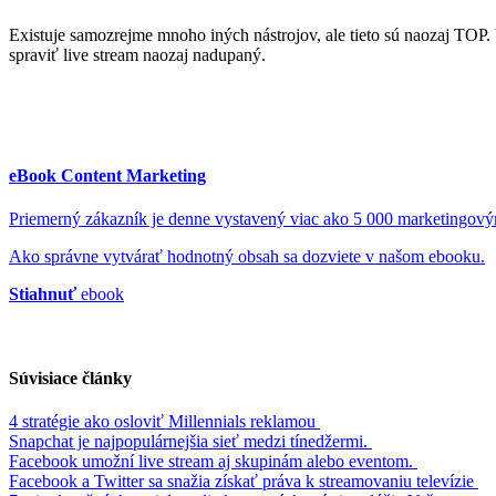
Existuje samozrejme mnoho iných nástrojov, ale tieto sú naozaj TOP. 
spraviť live stream naozaj nadupaný.
eBook Content Marketing
Priemerný zákazník je denne vystavený viac ako 5 000 marketingov
Ako správne vytvárať hodnotný obsah sa dozviete v našom ebooku.
Stiahnuť
ebook
Súvisiace články
4 stratégie ako osloviť Millennials reklamou
Snapchat je najpopulárnejšia sieť medzi tínedžermi.
Facebook umožní live stream aj skupinám alebo eventom.
Facebook a Twitter sa snažia získať práva k streamovaniu televízie