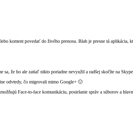
alebo koment povedať do živého prenosu. Blab je presne tá aplikácia, 
 sa, že ho ale zatiaľ nikto poriadne nevyužil a radšej skočíte na Skype
álne odvtedy, čo migrovali mimo Google+ 🙂
umožňujú Face-to-face komunikáciu, posielanie správ a súborov a hlav