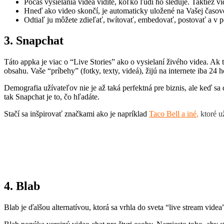
Počas vysielania videa vidíte, koľko ľudí ho sleduje. Taktiež v
Hneď ako video skončí, je automaticky uložené na Vašej časove
Odtiaľ ju môžete zdieľať, twítovať, embedovať, postovať a v po
3. Snapchat
Táto appka je viac o “Live Stories” ako o vysielaní živého videa. Ak 
obsahu. Vaše “príbehy” (fotky, texty, videá), žijú na internete iba 
Demografia užívateľov nie je až taká perfektná pre biznis, ale keď sa
tak Snapchat je to, čo hľadáte.
Stačí sa inšpirovať značkami ako je napríklad
Taco Bell a iné
,
ktoré u
4. Blab
Blab je ďalšou alternatívou, ktorá sa vrhla do sveta “live stream vid