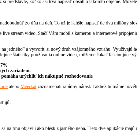
si predstavte, koľko asi trvá napísať obsah o takomto objeme. Môžete s
 nadobudnúť zo dňa na deň. To už je ľahšie napísať tie dva milióny slov
 live stream video. Stačí Vám mobil s kamerou a internetové pripojenie.
 na jedného” a vytvoriť si nový druh vzájomného vzťahu. Využívajú ho 
dujúce štatistiky používania online videa, môžeme čakať fascinujúce vý
157%
ných zariadení.
im pomáha urýchliť ich nákupné rozhodovanie
cope
alebo
Meerkat
zaznamenali rapídny nárast. Taktiež tu máme nového
stujú.
sa na trhu objavili ako blesk z jasného neba. Tieto dve aplikácie maj