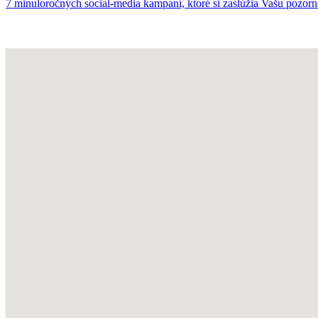
7 minuloročných social-media kampaní, ktoré si zaslúžia Vašu pozor