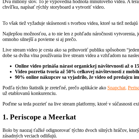
Dva milióny slov. To je výpovedná hodnota minútového videa. A teraz 
chvíľku, napísať rýchly storyboard a vytvoriť video.
To však tiež vyžaduje skúsenosti s tvorbou videa, ktoré sa tiež nedajú
Najlepšou možnosťou, a to nie len z pohľadu náročnosti vytvorenia, je
omnoho silnejší a povieme si aj prečo.
Live stream video je cesta ako sa prihovoriť publiku spôsobom “jeden
dobe sa dvíha vlna používania live stream videa a vzhľadom na nasle
Online video prináša nárast organickej návštevnosti až o 
Video pozretia tvoria až 50% celkovej návštevnosti z mobil
90% online nákupcov sa vyjadrilo, že video od predajcu 
Podľa týchto štatistík je zreteľné, prečo aplikácie ako
Snapchat
,
Peris
už etablovanú konkurenciu.
Poďme sa teda pozrieť na live stream platformy, ktoré v súčasnosti exi
1. Periscope a Meerkat
Bolo by naozaj ťažké odignorovať týchto dvoch silných hráčov, ktorý 
zásadných veciach odlišujú.