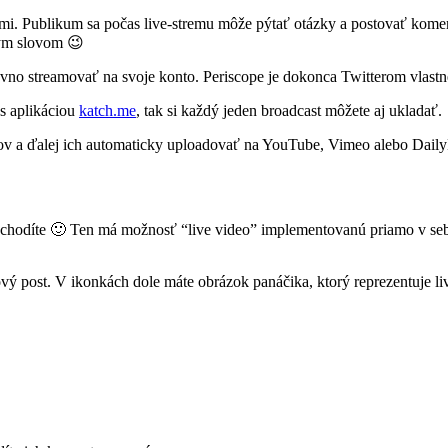
mi. Publikum sa počas live-stremu môže pýtať otázky a postovať kome
ným slovom 😉
rovno streamovať na svoje konto. Periscope je dokonca Twitterom vlast
 s aplikáciou
katch.me
, tak si každý jeden broadcast môžete aj ukladať.
nov a ďalej ich automaticky uploadovať na YouTube, Vimeo alebo Dail
 nechodíte 🙂 Ten má možnosť “live video” implementovanú priamo v se
nový post. V ikonkách dole máte obrázok panáčika, ktorý reprezentuje li