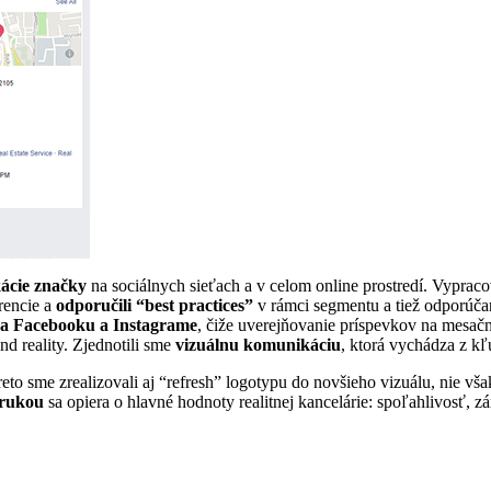
kácie značky
na sociálnych sieťach a v celom online prostredí. Vypracov
rencie a
odporučili “best practices”
v rámci segmentu a tiež odporúča
na Facebooku a Instagrame
, čiže uverejňovanie príspevkov na mesačn
nd reality. Zjednotili sme
vizuálnu komunikáciu
, ktorá vychádza z k
reto sme zrealizovali aj “refresh” logotypu do novšieho vizuálu, nie vš
rukou
sa opiera o hlavné hodnoty realitnej kancelárie: spoľahlivosť, zá