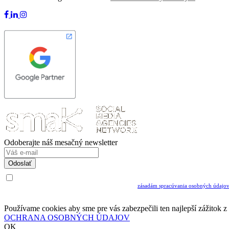
Odoberajte náš mesačný newsletter
Odoslať
Uvedením Vášho emailu a potvrdením ODOSLAŤ súhlasíte s prijímaním Newslettra.
Súčasne potvrdzujete, že ste si prečítali a porozumeli ste
zásadám spracúvania osobných údajo
Musíte súhlasiť so spracovaním osobných údajov ak chcete odoberať newsletter
Používame cookies aby sme pre vás zabezpečili ten najlepší zážitok 
OCHRANA OSOBNÝCH ÚDAJOV
OK