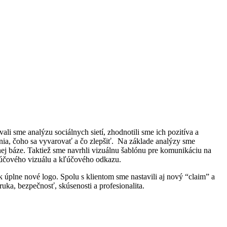
ali sme analýzu sociálnych sietí, zhodnotili sme ich pozitíva a
nia, čoho sa vyvarovať a čo zlepšiť.
Na základe analýzy sme
ej báze. Taktiež sme navrhli vizuálnu šablónu pre komunikáciu na
ľúčového vizuálu a kľúčového odkazu.
ak úplne nové logo. Spolu s klientom sme nastavili aj nový “claim” a
ruka, bezpečnosť, skúsenosti a profesionalita.