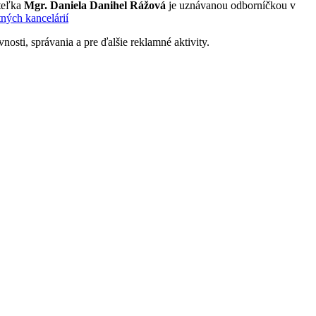
teľka
Mgr. Daniela Danihel Rážová
je uznávanou odborníčkou v
tných kancelárií
nosti, správania a pre ďalšie reklamné aktivity.