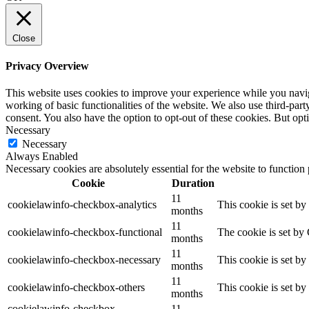
Close
Privacy Overview
This website uses cookies to improve your experience while you navigat
working of basic functionalities of the website. We also use third-pa
consent. You also have the option to opt-out of these cookies. But op
Necessary
Necessary
Always Enabled
Necessary cookies are absolutely essential for the website to function
Cookie
Duration
11
cookielawinfo-checkbox-analytics
This cookie is set b
months
11
cookielawinfo-checkbox-functional
The cookie is set by
months
11
cookielawinfo-checkbox-necessary
This cookie is set b
months
11
cookielawinfo-checkbox-others
This cookie is set b
months
cookielawinfo-checkbox-
11