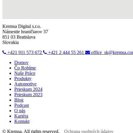
Kremsa Digital s.r.o.
Námestie hraničiarov 37
851 03 Bratislava
Slovakia
+421 911 573 672
+421 2 444 55 261
office_sk@kremsa.c
Domov
Čo Robíme
Naše Práce
Produkty
Automotive
Prieskum 2024
Prieskum 2023
Blog
Podcast
O nás
Kariéra
Kontakt
© Kremsa. All rights reserved.
Ochrana osobných údajov