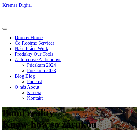
Kremsa Digital
Domov
Home
Čo Robíme
Services
Naše Práce
Work
Produkty
Our Tools
Automotive
Automotive
Prieskum 2024
Prieskum 2023
Blog
Blog
Podcast
O nás
About
Kariéra
Kontakt
Bond reality
Know-how so zárukou