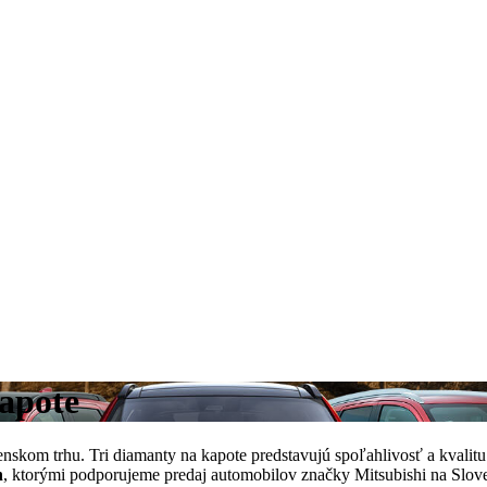
apote
enskom trhu. Tri diamanty na kapote predstavujú spoľahlivosť a kvali
h
, ktorými podporujeme predaj automobilov značky Mitsubishi na Slo