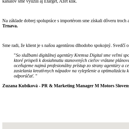
kanálov sme využili aj Etarget, Azet klik.
Na základe dobrej spolupráce s importérom sme získali dôveru troch
Trnava.
Sme radi, že klient je s našou agentúrou dlhodobo spokojný. Svedčí o 
"
So službami digitálnej agentúry Kremsa Digital sme veľmi spo
ktoré prispeli k dosiahnutiu stanovených cieľov vrátane pláno
oceňujeme najmä profesionálny prístup zo strany agentúry a c
zasielania kreatívnych nápadov na vylepšenie a optimalizáciu 
odporúčať.
"
Zuzana Kubíková
- PR & Marketing Manager M Motors Sloven