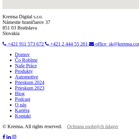
Kremsa Digital s.r.o.
Námestie hraničiarov 37
851 03 Bratislava
Slovakia
+421 911 573 672
+421 2 444 55 261
office_sk@kremsa.c
Domov
Čo Robíme
Naše Práce
Produkty
Automotive
Prieskum 2024
Prieskum 2023
Blog
Podcast
O nás
Kariéra
Kontakt
© Kremsa. All rights reserved.
Ochrana osobných údajov