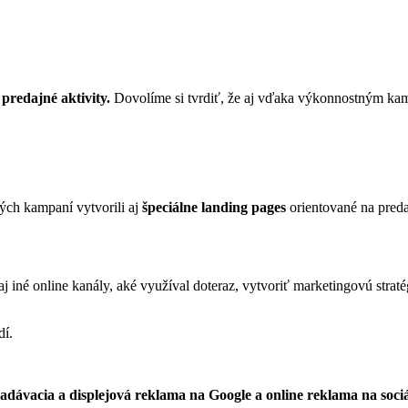
redajné aktivity.
Dovolíme si tvrdiť, že aj vďaka výkonnostným kamp
ch kampaní vytvorili aj
špeciálne landi
ng pages
orientované na pred
 iné online kanály, aké využíval doteraz, vytvoriť marketingovú strat
dí.
adávacia a displejová reklama na Google a online reklama na soc