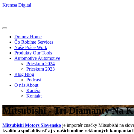
Kremsa Digital
Domov
Home
Čo Robíme
Services
Naše Práce
Work
Produkty
Our Tools
Automotive
Automotive
Prieskum 2024
Prieskum 2023
Blog
Blog
Podcast
O nás
About
Kariéra
Kontakt
Mitsubishi - Tri Diamanty Na K
Mitsubishi Motors Slovensko
je importér značky Mitsubishi na slov
kvalitu a spoľahlivosť
aj v našich online reklamných kampaniac