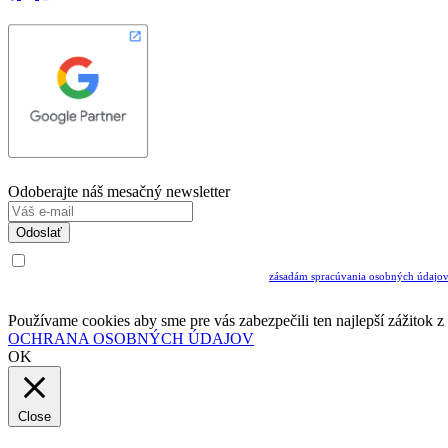
Odoberajte náš mesačný newsletter
Odoslať
Uvedením Vášho emailu a potvrdením ODOSLAŤ súhlasíte s prijímaním Newslettra.
Súčasne potvrdzujete, že ste si prečítali a porozumeli ste
zásadám spracúvania osobných údajo
Musíte súhlasiť so spracovaním osobných údajov ak chcete odoberať newsletter
Používame cookies aby sme pre vás zabezpečili ten najlepší zážitok 
OCHRANA OSOBNÝCH ÚDAJOV
OK
Close