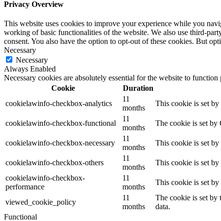
Privacy Overview
This website uses cookies to improve your experience while you navigat
working of basic functionalities of the website. We also use third-pa
consent. You also have the option to opt-out of these cookies. But op
Necessary
Necessary
Always Enabled
Necessary cookies are absolutely essential for the website to function
Cookie
Duration
11
cookielawinfo-checkbox-analytics
This cookie is set b
months
11
cookielawinfo-checkbox-functional
The cookie is set by
months
11
cookielawinfo-checkbox-necessary
This cookie is set b
months
11
cookielawinfo-checkbox-others
This cookie is set b
months
cookielawinfo-checkbox-
11
This cookie is set b
performance
months
11
The cookie is set by
viewed_cookie_policy
months
data.
Functional