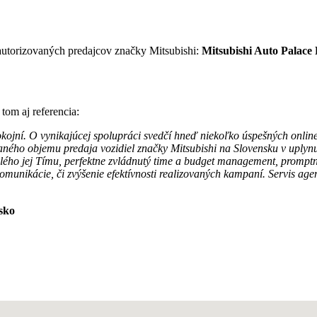
 autorizovaných predajcov značky Mitsubishi:
Mitsubishi Auto Palace
tom aj referencia:
kojní. O vynikajúcej spolupráci svedčí hneď niekoľko úspešných online
vaného objemu predaja vozidiel značky Mitsubishi na Slovensku v uplyn
elého jej Tímu, perfektne zvládnutý time a budget management, prompt
komunikácie, či zvýšenie efektívnosti realizovaných kampaní. Servis ag
sko