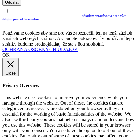
Odoslať
Uvedením Vášho emailu a potvrdením ODOSLAŤ súhlasíte s prijímaním Newslettra.
Súčasne potvrdzujete, že ste si prečítali a porozumeli ste
zásadám spracúvania osobných
údajov prevádzkovateľov
Musíte súhlasiť so spracovaním osobných údajov ak chcete odoberať newsletter
Používame cookies aby sme pre vás zabezpečili ten najlepší zážitok
z našich webových stránok. Ak budete pokračovať v používaní tejto
stránky budeme predpokladať, že ste s ňou spokojní.
OCHRANA OSOBNÝCH ÚDAJOV
OK
Close
Privacy Overview
This website uses cookies to improve your experience while you
navigate through the website. Out of these, the cookies that are
categorized as necessary are stored on your browser as they are
essential for the working of basic functionalities of the website. We
also use third-party cookies that help us analyze and understand how
you use this website. These cookies will be stored in your browser
only with your consent. You also have the option to opt-out of these
cookies. But opting out of some of these cookies may affect your