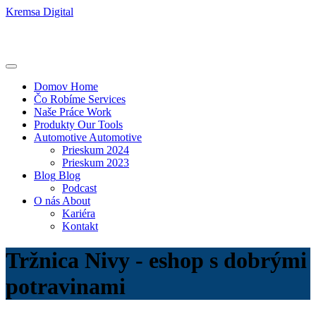
Kremsa Digital
Domov
Home
Čo Robíme
Services
Naše Práce
Work
Produkty
Our Tools
Automotive
Automotive
Prieskum 2024
Prieskum 2023
Blog
Blog
Podcast
O nás
About
Kariéra
Kontakt
Tržnica Nivy - eshop s dobrými
potravinami