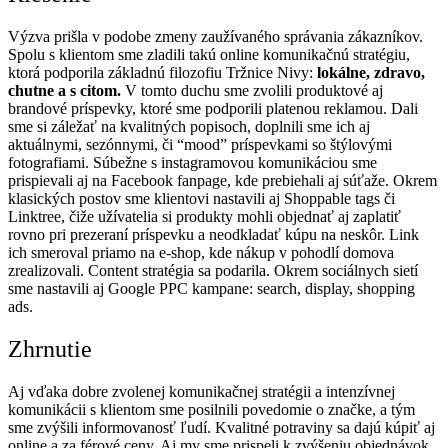
Výzva prišla v podobe zmeny zaužívaného správania zákazníkov.
Spolu s klientom sme zladili takú online komunikačnú stratégiu,
ktorá podporila základnú filozofiu Tržnice Nivy:
lokálne, zdravo,
chutne a s citom.
V tomto duchu sme zvolili produktové aj
brandové príspevky, ktoré sme podporili platenou reklamou. Dali
sme si záležať na kvalitných popisoch, doplnili sme ich aj
aktuálnymi, sezónnymi, či “mood” príspevkami so štýlovými
fotografiami. Súbežne s instagramovou komunikáciou sme
prispievali aj na Facebook fanpage, kde prebiehali aj súťaže. Okrem
klasických postov sme klientovi nastavili aj Shoppable tags či
Linktree, čiže užívatelia si produkty mohli objednať aj zaplatiť
rovno pri prezeraní príspevku a neodkladať kúpu na neskôr. Link
ich smeroval priamo na e-shop, kde nákup v pohodlí domova
zrealizovali. Content stratégia sa podarila.
Okrem sociálnych sietí
sme nastavili aj Google PPC kampane: search, display, shopping
ads.
Zhrnutie
Aj vďaka dobre zvolenej komunikačnej stratégii a intenzívnej
komunikácii s klientom sme posilnili povedomie o značke, a tým
sme zvýšili informovanosť ľudí. Kvalitné potraviny sa dajú kúpiť aj
online a za férové ceny. Aj my sme prispeli k zvýšeniu objednávok