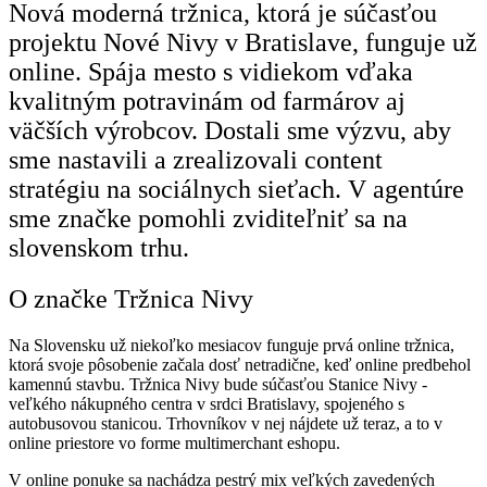
Nová moderná tržnica, ktorá je súčasťou
projektu Nové Nivy v Bratislave, funguje už
online. Spája mesto s vidiekom vďaka
kvalitným potravinám od farmárov aj
väčších výrobcov. Dostali sme výzvu, aby
sme nastavili a zrealizovali content
stratégiu na sociálnych sieťach. V agentúre
sme značke pomohli zviditeľniť sa na
slovenskom trhu.
O značke Tržnica Nivy
Na Slovensku už niekoľko mesiacov funguje prvá online tržnica,
ktorá svoje pôsobenie začala dosť netradične, keď online predbehol
kamennú stavbu. Tržnica Nivy bude súčasťou Stanice Nivy -
veľkého nákupného centra v srdci Bratislavy, spojeného s
autobusovou stanicou. Trhovníkov v nej nájdete už teraz, a to v
online priestore vo forme multimerchant eshopu.
V online ponuke sa nachádza pestrý mix veľkých zavedených