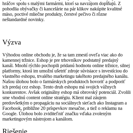
hráčov spolu s malými farmármi, ktorí sa navzájom dopĺňajú. Z
pohodlia obývačky či kancelárie na pár klikov nakúpite kvalitné
mäso, poctivé mliečne produkty, čerstvé pečivo či rôzne
neštandardné novinky.
Výzva
Výhodou online obchodu je, že sa tam zmestí oveľa viac ako do
kamennej tržnice. Eshop je pre trhovníkov podstatný predajný
kanál. Mnohí rýchlo pochopili pridanú hodnotu online tržnice, silnej
platformy, ktorá im umožní ušetriť zdroje súvisiace s investíciou do
vlastného eshopu, trvalého marketingu takéhoto predajného kanálu.
Našou úlohou bolo o farmárskych produktoch hovoriť a podporiť
ich predaj cez eshop. Tento druh eshopu má svojich vážnych
konkurentov. Avšak originálny eshop má obrovský potenciál. Zvolili
sme vhodnú content online stratégiu. Klient mal záujem
predovšetkým o propagáciu na sociálnych sieťach ako Instagram a
Facebook, približne 20 príspevkov mesačne, a tiež o reklamu na
Google. Úlohou bolo zviditeľniť značku vďaka zvoleným
marketingovým nástrojom a kanálom.
Riešenie