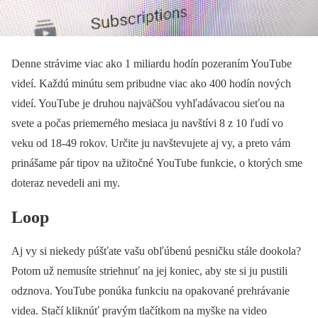
Denne strávime viac ako 1 miliardu hodín pozeraním YouTube
videí. Každú minútu sem pribudne viac ako 400 hodín nových
videí. YouTube je druhou najväčšou vyhľadávacou sieťou na
svete a počas priemerného mesiaca ju navštívi 8 z 10 ľudí vo
veku od 18-49 rokov. Určite ju navštevujete aj vy, a preto vám
prinášame pár tipov na užitočné YouTube funkcie, o ktorých sme
doteraz nevedeli ani my.
Loop
Aj vy si niekedy púšťate vašu obľúbenú pesničku stále dookola?
Potom už nemusíte striehnuť na jej koniec, aby ste si ju pustili
odznova. YouTube ponúka funkciu na opakované prehrávanie
videa. Stačí kliknúť pravým tlačítkom na myške na video