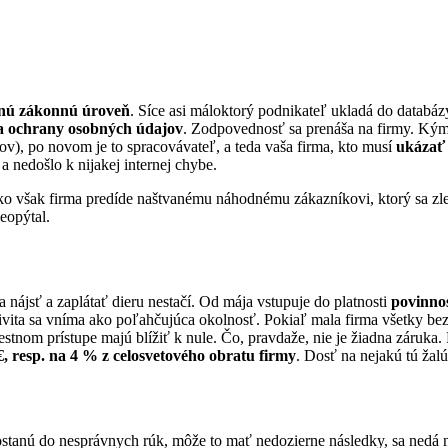
tnú zákonnú úroveň
. Síce asi máloktorý podnikateľ ukladá do databázy
 ochrany osobných údajov
. Zodpovednosť sa prenáša na firmy. Ký
v), po novom je to spracovávateľ, a teda vaša firma, kto musí
ukázať
a nedošlo k nijakej internej chybe.
o však firma predíde naštvanému náhodnému zákazníkovi, ktorý sa zle v
neopýtal.
 nájsť a zaplátať dieru nestačí. Od mája vstupuje do platnosti
povinno
tivita sa vníma ako poľahčujúca okolnosť. Pokiaľ mala firma všetky be
tnom prístupe majú blížiť k nule. Čo, pravdaže, nie je žiadna záruka.
€, resp. na 4 % z celosvetového obratu firmy
. Dosť na nejakú tú ža
stanú do nesprávnych rúk, môže to mať nedozierne následky, sa nedá 