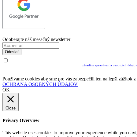
Odoberajte náš mesačný newsletter
Odoslať
Uvedením Vášho emailu a potvrdením ODOSLAŤ súhlasíte s prijímaním Newslettra.
Súčasne potvrdzujete, že ste si prečítali a porozumeli ste
zásadám spracúvania osobných údajo
Musíte súhlasiť so spracovaním osobných údajov ak chcete odoberať newsletter
Používame cookies aby sme pre vás zabezpečili ten najlepší zážitok 
OCHRANA OSOBNÝCH ÚDAJOV
OK
Close
Privacy Overview
This website uses cookies to improve your experience while you navigat