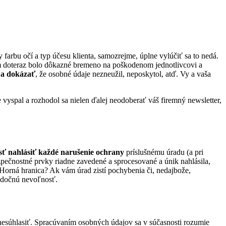
 farbu očí a typ účesu klienta, samozrejme, úplne vylúčiť sa to nedá.
m doteraz bolo dôkazné bremeno na poškodenom jednotlivcovi a
 a dokázať
, že osobné údaje nezneužil, neposkytol, atď. Vy a vaša
yspal a rozhodol sa nielen ďalej neodoberať váš firemný newsletter,
sť nahlásiť každé narušenie ochrany
príslušnému úradu (a pri
zpečnostné prvky riadne zavedené a sprocesované a únik nahlásila,
 Horná hranica? Ak vám úrad zistí pochybenia či, nedajbože,
lúdočnú nevoľnosť.
nesúhlasiť. Spracúvaním osobných údajov sa v súčasnosti rozumie