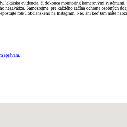
endy, lekárska evidencia, či dokonca monitoring kamerovými systémami
vého nezavádza. Samozrejme, pre každého začína ochrana osobných úd
nepostujte fotku občianskeho na Instagram. Nie, ani keď tam máte naoza
ým správam.