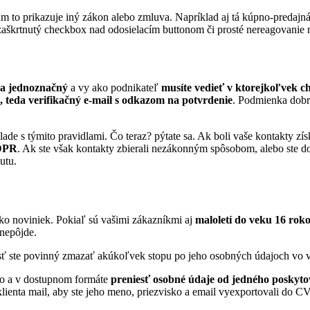
vám to prikazuje iný zákon alebo zmluva. Napríklad aj tá kúpno-predaj
zaškrtnutý checkbox nad odosielacím buttonom či prosté nereagovanie n
 a jednoznačný
a vy ako podnikateľ
musíte vedieť v ktorejkoľvek ch
a, teda verifikačný e-mail s odkazom na potvrdenie
. Podmienka dobr
lade s týmito pravidlami. Čo teraz? pýtate sa. Ak boli vaše kontakty z
GDPR
. Ak ste však kontakty zbierali nezákonným spôsobom, alebo ste do
utu.
o noviniek. Pokiaľ sú vašimi zákazníkmi aj
maloletí do veku 16 rok
 nepôjde.
osť ste povinný zmazať akúkoľvek stopu po jeho osobných údajoch vo v
ho a v dostupnom formáte
preniesť osobné údaje od jedného poskyto
klienta mail, aby ste jeho meno, priezvisko a email vyexportovali do CV