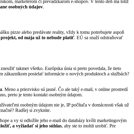
vníkom, marketérom či prevádzkarom e-shopov. V tento deň má totiž
rane osobných údajov
.
ášku pizze alebo predávate reality, vždy k tomu potrebujete aspoň
projekt, od mája už to nebude platiť
. EÚ sa snaží odstraňovať
neužiť takmer všetko. Európska únia si preto povedala, že tieto
jim zákazníkom posielať informácie o nových produktoch a službách?
u
. Meno a priezvisko sú jasné. Čo ale taký e-mail, v online prostredí
no, preto je tento kontakt osobným údajom.
užívateľmi osobným údajom nie je, IP počítača v domácnosti však už
načné? Radšej si zvyknite.
shope a vy si odložíte jeho e-mail do databázy kvôli marketingovým
žiť, a vyžiadať si jeho súhlas
, aby ste to mohli urobiť. Pre