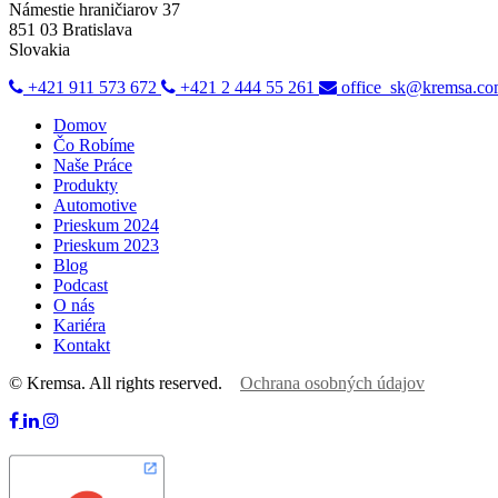
Námestie hraničiarov 37
851 03 Bratislava
Slovakia
+421 911 573 672
+421 2 444 55 261
office_sk@kremsa.c
Domov
Čo Robíme
Naše Práce
Produkty
Automotive
Prieskum 2024
Prieskum 2023
Blog
Podcast
O nás
Kariéra
Kontakt
© Kremsa. All rights reserved.
Ochrana osobných údajov