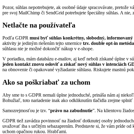
Pozor, súhlas nepotrebujete, ak osobné údaje spracovávate, pretože 
pre svoj MailChimp či SendGrid potrebujete špeciálny súhlas. A nie, 
Netlačte na používateľa
Podľa GDPR
musí byť súhlas konkrétny, slobodný, informovaný
aktivity je jediným riešením tejto smernice
tzv. double opt-in metód
súhlasu nie je možné dokončiť nákup v e-shope.
V poriadku, mám databázu e-mailov, aj keď neboli získané úplne v sú
jeden kontakt znovu osloviť a získať nový súhlas v intenciách 
na obnovenie či opakované vyžiadanie súhlasu. Riskujete mastnú pok
Ako sa poškriabať za uchom
Aby sme to s GDPR nemali úplne jednoduché, prináša nám aj niekoľk
Bohužiaľ, toto nariadenie inak ako odkliknutím tlačidla zrejme splniť
Samozrejmosťou je tzv. “
právo na zabudnutie
”. Na klientovu žiad
GDPR tiež zavádza povinnosť na žiadosť dotknutej osoby jednoduc
uvažovať iba s určitým sebazaprením. Predstavte si, že vám príde od 
uchom opačnou rukou. Hrabľami.