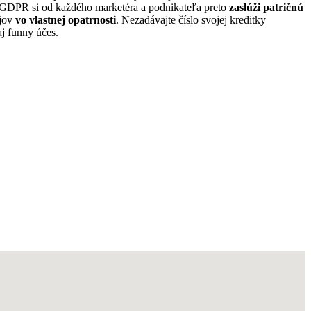
. GDPR si od každého marketéra a podnikateľa preto
zaslúži patričnú
ajov
vo vlastnej opatrnosti
. Nezadávajte číslo svojej kreditky
j funny účes.