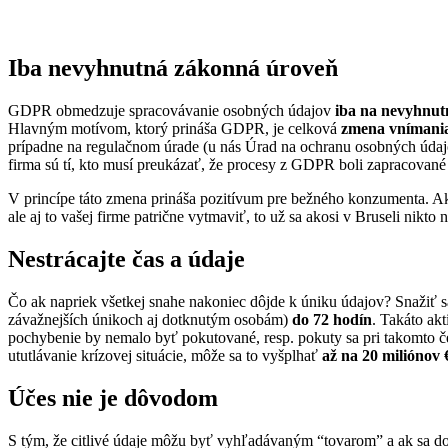
Iba nevyhnutná zákonná úroveň
GDPR obmedzuje spracovávanie osobných údajov
iba na nevyhnu
Hlavným motívom, ktorý prináša GDPR, je celková
zmena vnímania
prípadne na regulačnom úrade (u nás Úrad na ochranu osobných údajo
firma sú tí, kto musí preukázať, že procesy z GDPR boli zapracované 
V princípe táto zmena prináša pozitívum pre bežného konzumenta. Ak
ale aj to vašej firme patrične vytmaviť, to už sa akosi v Bruseli nikto 
Nestrácajte čas a údaje
Čo ak napriek všetkej snahe nakoniec dôjde k úniku údajov? Snažiť sa
závažnejších únikoch aj dotknutým osobám)
do 72 hodín
. Takáto ak
pochybenie by nemalo byť pokutované, resp. pokuty sa pri takomto čes
ututlávanie krízovej situácie, môže sa to vyšplhať
až na 20 miliónov 
Účes nie je dôvodom
S tým, že citlivé údaje môžu byť vyhľadávaným “tovarom” a ak sa do