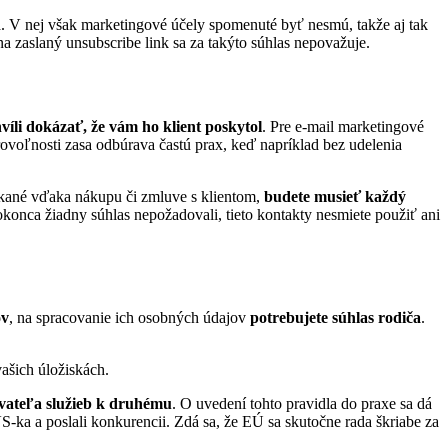
ná. V nej však marketingové účely spomenuté byť nesmú, takže aj tak
a zaslaný unsubscribe link sa za takýto súhlas nepovažuje.
víli dokázať, že vám ho klient poskytol
. Pre e-mail marketingové
ovoľnosti zasa odbúrava častú prax, keď napríklad bez udelenia
ískané vďaka nákupu či zmluve s klientom,
budete musieť každý
konca žiadny súhlas nepožadovali, tieto kontakty nesmiete použiť ani
ov
, na spracovanie ich osobných údajov
potrebujete súhlas rodiča
.
ašich úložiskách.
vateľa služieb k druhému
. O uvedení tohto pravidla do praxe sa dá
S-ka a poslali konkurencii. Zdá sa, že EÚ sa skutočne rada škriabe za