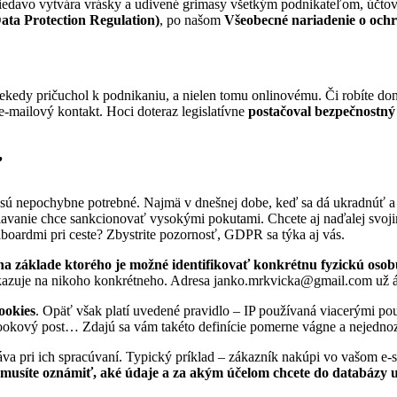
riedavo vytvára vrásky a udivené grimasy všetkým podnikateľom, účto
ta Protection Regulation)
, po našom
Všeobecné nariadenie o och
ekedy pričuchol k podnikaniu, a nielen tomu onlinovému. Či robíte don
e-mailový kontakt. Hoci doteraz legislatívne
postačoval bezpečnostný 
ť
 sú nepochybne potrebné. Najmä v dnešnej dobe, keď sa dá ukradnúť a z
žiavanie chce sankcionovať vysokými pokutami. Chcete aj naďalej svo
lboardmi pri ceste? Zbystrite pozornosť, GDPR sa týka aj vás.
na základe ktorého je možné identifikovať konkrétnu fyzickú osob
ukazuje na nikoho konkrétneho. Adresa janko.mrkvicka@gmail.com už á
ookies
. Opäť však platí uvedené pravidlo – IP používaná viacerými po
okový post… Zdajú sa vám takéto definície pomerne vágne a nejednoz
áva pri ich spracúvaní. Typický príklad – zákazník nakúpi vo vašom e-
musíte oznámiť, aké údaje a za akým účelom chcete do databázy ulo