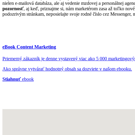
nielen e-mailová databáza, ale aj vedenie mzdovej a personálnej ag
pozornosť
, aj keď, priznajme si, nám marketérom zasa až toľko no
podozrivým stránkam, neposielajte svoje rodné číslo cez Messenger, 
eBook Content Marketing
Priemerný zákazník je denne vystavený viac ako 5 000 marketingov
Ako správne vytvárať hodnotný obsah sa dozviete v našom ebooku.
Stiahnuť
ebook