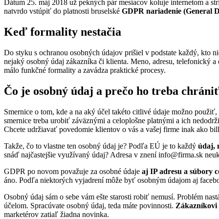
Dátum 25. máj 2018 už pekných pár mesiacov koluje internetom a st
natvrdo vstúpiť do platnosti bruselské
GDPR nariadenie (General Da
Keď formality nestačia
Do styku s ochranou osobných údajov prišiel v podstate každý, kto ni
nejaký osobný údaj zákazníka či klienta. Meno, adresu, telefonický a 
málo funkčné formality a zavádza praktické procesy.
Čo je osobný údaj a prečo ho treba chráni
Smernice o tom, kde a na aký účel takéto citlivé údaje možno použiť,
smernice treba urobiť záväznými a celoplošne platnými a ich nedodr
Chcete udržiavať povedomie klientov o vás a vašej firme inak ako bil
Takže, čo to vlastne ten osobný údaj je? Podľa EÚ je to každý
údaj, 
snáď najčastejšie využívaný údaj? Adresa v znení info@firma.sk ne
GDPR po novom považuje za osobné údaje
aj IP adresu a súbory c
áno. Podľa niektorých vyjadrení môže byť osobným údajom aj facebo
Osobný údaj sám o sebe vám ešte starosti robiť nemusí. Problém nast
účelom. Spracúvate osobný údaj, teda máte povinnosti.
Zákazníkovi 
marketérov zatiaľ žiadna novinka.