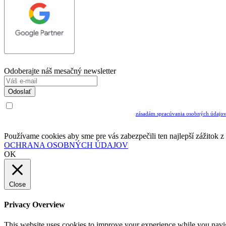
Odoberajte náš mesačný newsletter
Odoslať
Uvedením Vášho emailu a potvrdením ODOSLAŤ súhlasíte s prijímaním Newslettra.
Súčasne potvrdzujete, že ste si prečítali a porozumeli ste
zásadám spracúvania osobných údajo
Musíte súhlasiť so spracovaním osobných údajov ak chcete odoberať newsletter
Používame cookies aby sme pre vás zabezpečili ten najlepší zážitok 
OCHRANA OSOBNÝCH ÚDAJOV
OK
Close
Privacy Overview
This website uses cookies to improve your experience while you navigat