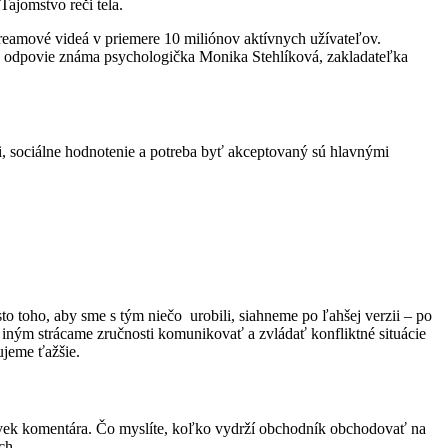
Tajomstvo reči tela.
treamové videá v priemere 10 miliónov aktívnych užívateľov.
nd, odpovie známa psychologička Monika Stehlíková, zakladateľka
ti, sociálne hodnotenie a potreba byť akceptovaný sú hlavnými
sto toho, aby sme s tým niečo urobili, siahneme po ľahšej verzii – po
 iným strácame zručnosti komunikovať a zvládať konfliktné situácie
ujeme ťažšie.
koľvek komentára. Čo myslíte, koľko vydrží obchodník obchodovať na
ch.