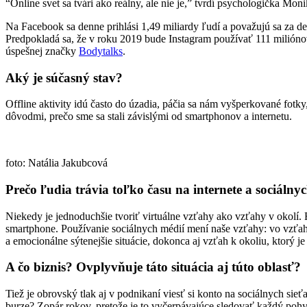
“Online svet sa tvári ako reálny, ale nie je,” tvrdí psychologička Mo
Na Facebook sa denne prihlási 1,49 miliardy ľudí a považujú sa za d
Predpokladá sa, že v roku 2019 bude Instagram používať 111 miliónov
úspešnej značky
Bodytalks
.
Aký je súčasný stav?
Offline aktivity idú často do úzadia, páčia sa nám vyšperkované fotk
dôvodmi, prečo sme sa stali závislými od smartphonov a internetu.
foto: Natália Jakubcová
Prečo
ľudia trávia toľko času na internete a sociálny
Niekedy je jednoduchšie tvoriť virtuálne vzťahy ako vzťahy v okolí. R
smartphone. Používanie sociálnych médií mení naše vzťahy: vo vzťahu
a emocionálne sýtenejšie situácie, dokonca aj vzťah k okoliu, ktorý je
A čo biznis? Ovplyvňuje táto situácia aj túto oblasť?
Tiež je obrovský tlak aj v podnikaní viesť si konto na sociálnych s
burze? Zopár rokov, pretože je to vyčerpávajúce sledovať každý poh