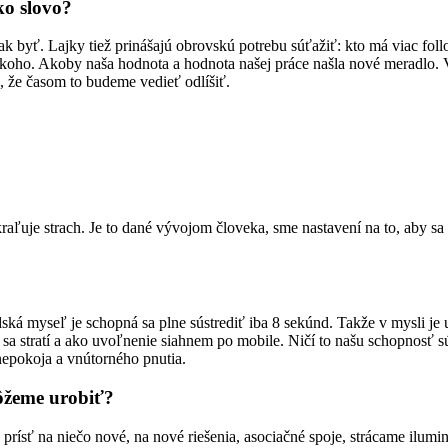
ko slovo?
ak byť. Lajky tiež prinášajú obrovskú potrebu súťažiť: kto má viac follow
 z koho. Akoby naša hodnota a hodnota našej práce našla nové meradlo. V
, že časom to budeme vedieť odlíšiť.
raľuje strach. Je to dané vývojom človeka, sme nastavení na to, aby sa
ká myseľ je schopná sa plne sústrediť iba 8 sekúnd. Takže v mysli je ur
sa stratí a ako uvoľnenie siahnem po mobile. Ničí to našu schopnosť sús
t nepokoja a vnútorného pnutia.
ôžeme urobiť?
ísť na niečo nové, na nové riešenia, asociačné spoje, strácame ilumi