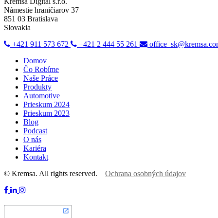
Kremsa Digital s.r.o.
Námestie hraničiarov 37
851 03 Bratislava
Slovakia
+421 911 573 672
+421 2 444 55 261
office_sk@kremsa.c
Domov
Čo Robíme
Naše Práce
Produkty
Automotive
Prieskum 2024
Prieskum 2023
Blog
Podcast
O nás
Kariéra
Kontakt
© Kremsa. All rights reserved.
Ochrana osobných údajov