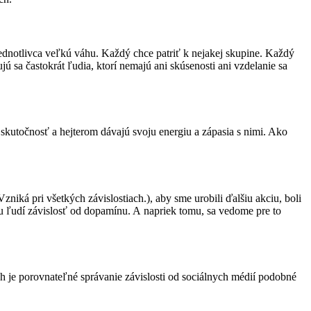
ednotlivca veľkú váhu. Každý chce patriť k nejakej skupine. Každý
 sa častokrát ľudia, ktorí nemajú ani skúsenosti ani vzdelanie sa
skutočnosť a hejterom dávajú svoju energiu a zápasia s nimi. Ako
zniká pri všetkých závislostiach.),
aby sme urobili ďalšiu akciu, boli
 u ľudí závislosť od dopamínu. A napriek tomu, sa vedome pre to
h je porovnateľné správanie závislosti od sociálnych médií podobné