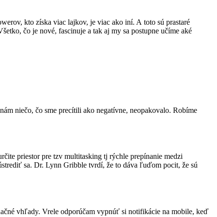
erov, kto získa viac lajkov, je viac ako iní. A toto sú prastaré
šetko, čo je nové, fascinuje a tak aj my sa postupne učíme aké
 nám niečo, čo sme precítili ako negatívne, neopakovalo. Robíme
čite priestor pre tzv multitasking tj rýchle prepínanie medzi
trediť sa. Dr. Lynn Gribble tvrdí, že to dáva ľuďom pocit, že sú
načné vhľady. Vrele odporúčam vypnúť si notifikácie na mobile, keď