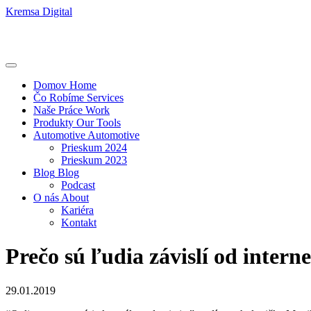
Kremsa Digital
Domov
Home
Čo Robíme
Services
Naše Práce
Work
Produkty
Our Tools
Automotive
Automotive
Prieskum 2024
Prieskum 2023
Blog
Blog
Podcast
O nás
About
Kariéra
Kontakt
Prečo sú ľudia závislí od inter
29.01.2019