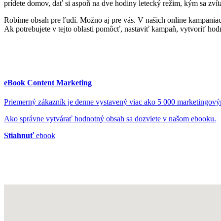
prídete domov, dať si aspoň na dve hodiny letecký režim, kým sa zvít
Robíme obsah pre ľudí. Možno aj pre vás. V našich online kampaniach p
Ak potrebujete v tejto oblasti pomôcť, nastaviť kampaň, vytvoriť ho
eBook Content Marketing
Priemerný zákazník je denne vystavený viac ako 5 000 marketingov
Ako správne vytvárať hodnotný obsah sa dozviete v našom ebooku.
Stiahnuť
ebook