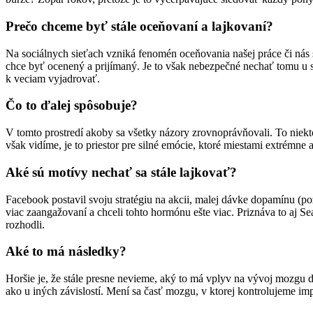
Prečo chceme byť stále oceňovaní a lajkovaní?
Na sociálnych sieťach vzniká fenomén oceňovania našej práce či nás 
chce byť ocenený a prijímaný. Je to však nebezpečné nechať tomu u se
k veciam vyjadrovať.
Čo to ďalej spôsobuje?
V tomto prostredí akoby sa všetky názory zrovnoprávňovali. To niekt
však vidíme, je to priestor pre silné emócie, ktoré miestami extrémne 
Aké sú motívy nechať sa stále lajkovať?
Facebook postavil svoju stratégiu na akcii, malej dávke dopamínu (po
viac zaangažovaní a chceli tohto hormónu ešte viac. Priznáva to aj S
rozhodli.
Aké to má následky?
Horšie je, že stále presne nevieme, aký to má vplyv na vývoj mozgu 
ako u iných závislostí. Mení sa časť mozgu, v ktorej kontrolujeme im