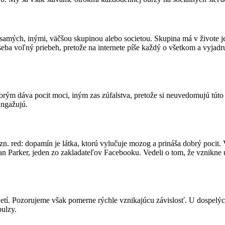
samých, inými, väčšou skupinou alebo societou. Skupina má v živote j
ba voľný priebeh, pretože na internete píše každý o všetkom a vyjadrujú
orým dáva pocit moci, iným zas zúfalstva, pretože si neuvedomujú túto 
angažujú.
zn. red:
dopamín je látka, ktorú vylučuje mozog a prináša dobrý pocit. V
ean Parker, jeden zo zakladateľov Facebooku. Vedeli o tom, že vznikne
detí. Pozorujeme však pomerne rýchle vznikajúcu závislosť. U dospelýc
pulzy.