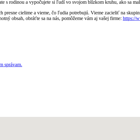
ate s rodinou a vypočujete si ľudí vo svojom blízkom kruhu, ako sa mal
resne cielime a vieme, čo ľudia potrebujú. Vieme zacieliť na skupinu, k
dnotný obsah, obráťte sa na nás, pomôžeme vám aj vašej firme:
https://
ým správam.