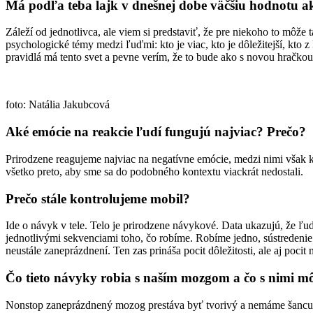
Má podľa teba lajk v dnešnej dobe väčšiu hodnotu a
Záleží od jednotlivca, ale viem si predstaviť, že pre niekoho to môže t
psychologické témy medzi ľuďmi: kto je viac, kto je dôležitejší, kto
pravidlá má tento svet a pevne verím, že to bude ako s novou hračkou
foto: Natália Jakubcová
Aké emócie na reakcie ľudí fungujú najviac? Prečo?
Prirodzene reagujeme najviac na negatívne emócie, medzi nimi však k
všetko preto, aby sme sa do podobného kontextu viackrát nedostali.
Prečo stále kontrolujeme mobil?
Ide o návyk v tele. Telo je prirodzene návykové. Data ukazujú, že ľuds
jednotlivými sekvenciami toho, čo robíme. Robíme jedno, sústredenie 
neustále zaneprázdnení. Ten zas prináša pocit dôležitosti, ale aj poci
Čo tieto návyky robia s naším mozgom a čo s nimi m
Nonstop zaneprázdnený mozog prestáva byť tvorivý a nemáme šancu pr