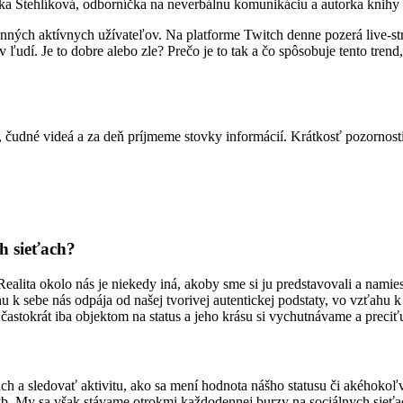
nika Stehlíková, odborníčka na neverbálnu komunikáciu a autorka knihy 
enných aktívnych užívateľov. Na platforme Twitch denne pozerá live-s
 ľudí. Je to dobre alebo zle? Prečo je to tak a čo spôsobuje tento tre
y, čudné videá a za deň príjmeme stovky informácií. Krátkosť pozornos
ch sieťach?
ealita okolo nás je niekedy iná, akoby sme si ju predstavovali a namie
 k sebe nás odpája od našej tvorivej autentickej podstaty, vo vzťahu k
 častokrát iba objektom na status a jeho krásu si vychutnávame a preciť
ieťach a sledovať aktivitu, ako sa mení hodnota nášho statusu či akého
yb. My sa však stávame otrokmi každodennej burzy na sociálnych sieťa