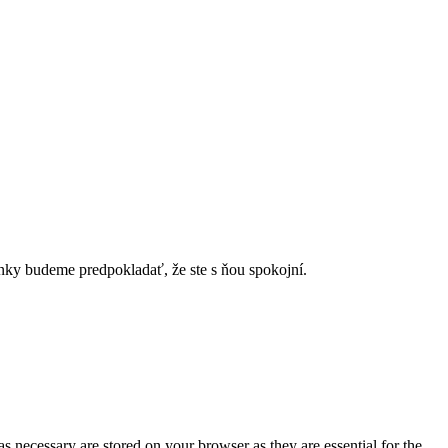
ánky budeme predpokladať, že ste s ňou spokojní.
s necessary are stored on your browser as they are essential for the