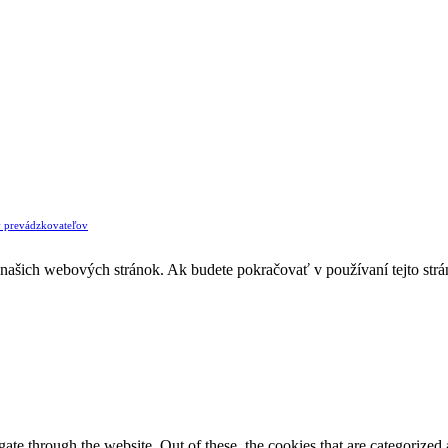
v prevádzkovateľov
z našich webových stránok. Ak budete pokračovať v používaní tejto str
e through the website. Out of these, the cookies that are categorized a