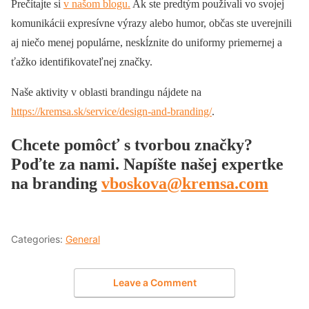
Prečítajte si
v našom blogu.
Ak ste predtým používali vo svojej
komunikácii expresívne výrazy alebo humor, občas ste uverejnili
aj niečo menej populárne, neskĺznite do uniformy priemernej a
ťažko identifikovateľnej značky.
Naše aktivity v oblasti brandingu nájdete na
https://kremsa.sk/service/design-and-branding/
.
Chcete pomôcť s tvorbou značky?
Poďte za nami.
Napíšte našej expertke
na branding
vboskova@kremsa.com
Categories:
General
Leave a Comment