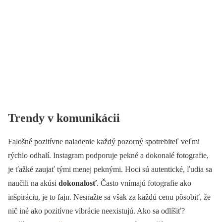
Trendy v komunikácii
Falošné pozitívne naladenie každý pozorný spotrebiteľ veľmi
rýchlo odhalí. Instagram podporuje pekné a dokonalé fotografie,
je ťažké zaujať tými menej peknými. Hoci sú autentické, ľudia sa
naučili na akúsi
dokonalosť
. Často vnímajú fotografie ako
inšpiráciu, je to fajn. Nesnažte sa však za každú cenu pôsobiť, že
nič iné ako pozitívne vibrácie neexistujú. Ako sa odlíšiť?