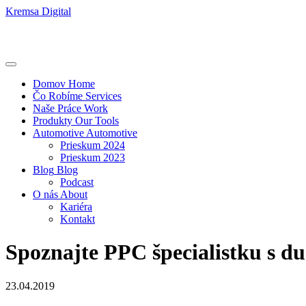
Kremsa Digital
Domov
Home
Čo Robíme
Services
Naše Práce
Work
Produkty
Our Tools
Automotive
Automotive
Prieskum 2024
Prieskum 2023
Blog
Blog
Podcast
O nás
About
Kariéra
Kontakt
Spoznajte PPC špecialistku s d
23.04.2019