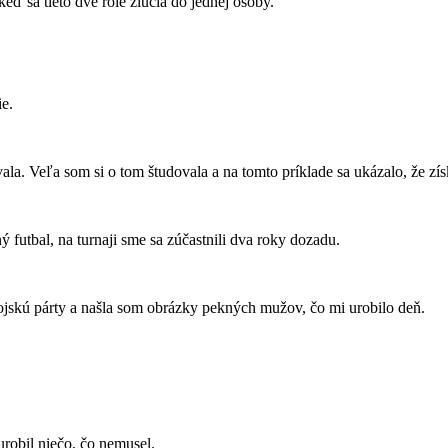
ď sa tieto dve role zlúčia do jednej osoby.
e.
a. Veľa som si o tom študovala a na tomto príklade sa ukázalo, že získa
ý futbal, na turnaji sme sa zúčastnili dva roky dozadu.
jskú párty a našla som obrázky pekných mužov, čo mi urobilo deň.
robil niečo, čo nemusel.