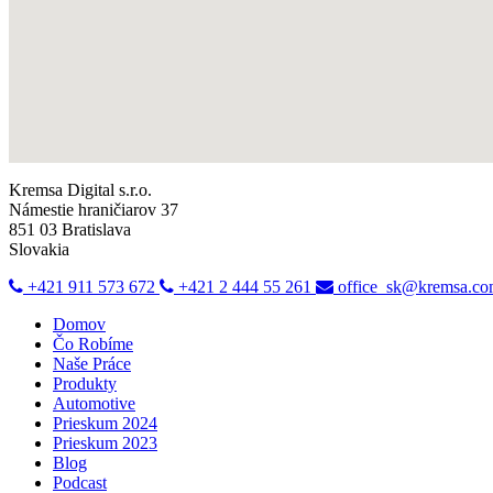
Kremsa Digital s.r.o.
Námestie hraničiarov 37
851 03 Bratislava
Slovakia
+421 911 573 672
+421 2 444 55 261
office_sk@kremsa.c
Domov
Čo Robíme
Naše Práce
Produkty
Automotive
Prieskum 2024
Prieskum 2023
Blog
Podcast