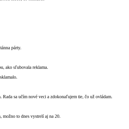
tánna párty.
bu, ako sľubovala reklama.
sklamalo.
a. Rada sa učím nové veci a zdokonaľujem tie, čo už ovládam.
, možno to dnes vystrelí aj na 20.