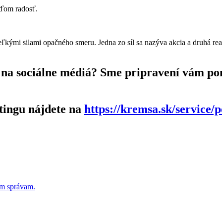
uďom radosť.
mi silami opačného smeru. Jedna zo síl sa nazýva akcia a druhá reakcia
ah na sociálne médiá? Sme pripravení vám p
tingu nájdete na
https://kremsa.sk/service
ým správam.