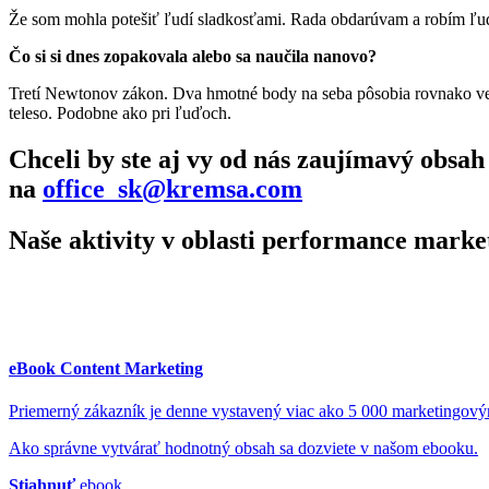
Že som mohla potešiť ľudí sladkosťami. Rada obdarúvam a robím ľ
Čo si si dnes zopakovala alebo sa naučila nanovo?
Tretí Newtonov zákon. Dva hmotné body na seba pôsobia rovnako veľký
teleso. Podobne ako pri ľuďoch.
Chceli by ste aj vy od nás zaujímavý obs
na
office_sk@kremsa.com
Naše aktivity v oblasti performance marke
eBook Content Marketing
Priemerný zákazník je denne vystavený viac ako 5 000 marketingov
Ako správne vytvárať hodnotný obsah sa dozviete v našom ebooku.
Stiahnuť
ebook