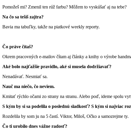
Pomožeš mi? Zmenil ten rúž farbu? Môžem to vyskúšať aj na tebe?
Na čo sa tešíš zajtra?
Bavia ma tabuľky, takže na piatkové weekly reporty.
Čo práve čítaš?
Okrem pracovných e-mailov čítam aj články a knihy o výrobe handm
Aké bolo najťažšie pravidlo, aké si musela dodržiavať?
Nenadávať. Nesmiať sa.
Nauč ma niečo, čo neviem.
Kmitať rýchlo očami zo strany na stranu. Alebo poď, ideme spolu vy
S kým by si sa podelila o poslednú sladkosť? S kým si najviac ro
Rozdelila by som ju na 5 častí. Viktor, Miloš, Očko a samozrejme ty.
Čo ti urobilo dnes vážne radosť?