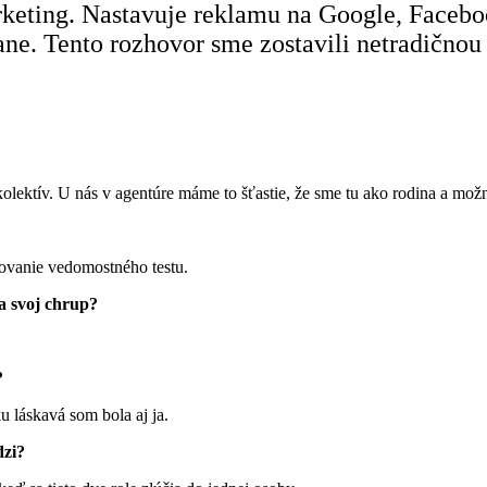
rketing. Nastavuje
reklamu na Google, Facebo
mpane. Tento rozhovor sme zostavili netradično
kolektív. U nás v agentúre máme to šťastie, že sme tu ako rodina a mož
vovanie vedomostného testu.
la svoj chrup?
?
 láskavá som bola aj ja.
dzi?