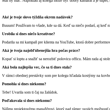
Mal by mať. Napríklad aj kolega môže byť dobrý kamarát a je super, ke
Aké je tvoje slovo týždňa okrem nadávok?
Buuum! Používam to všade, kde sa dá. Keď sa niečo podarí, aj keď ni
Urobila si dnes niečo kreatívne?
Podarila sa mi kampaň pre klienta na YouTube, ktorá dobre performoval
Aká je tvoja najobľúbenejšia hra počas práce?
Kopať si loptu a snažiť sa nerozbiť polovicu officu. Mám rada aj stoln
Aká bola najlepšia vec, čo sa ti dnes stala?
V rámci obednej prestávky som pre kolegu hľadala kostýmy na kovbo
Pomohla si dnes niekomu?
Tebe! Uvarila som ti čaj na žalúdok.
Poďakovala si dnes niekomu?
Nášmu projektovému manažérovi, ktorý nad rámec svojich možností u