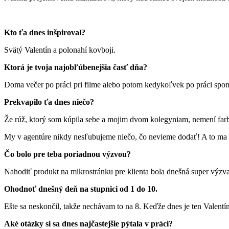
Kto ťa dnes inšpiroval?
Svätý Valentín a polonahí kovboji.
Ktorá je tvoja najobľúbenejšia časť dňa?
Doma večer po práci pri filme alebo potom kedykoľvek po práci spon
Prekvapilo ťa dnes niečo?
Že rúž, ktorý som kúpila sebe a mojim dvom kolegyniam, nemení far
My v agentúre nikdy nesľubujeme niečo, čo nevieme dodať! A to ma 
Čo bolo pre teba poriadnou výzvou?
Nahodiť produkt na mikrostránku pre klienta bola dnešná super výzv
Ohodnoť dnešný deň na stupnici od 1 do 10.
Ešte sa neskončil, takže nechávam to na 8. Keďže dnes je ten Valentín
Aké otázky si sa dnes najčastejšie pýtala v práci?