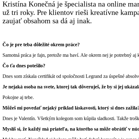
Kristína Konečná je špecialista na
online ma
už tri roky. Pre klientov rieši kreatívne ka
zaujať obsahom sa dá aj inak.
Čo je pre teba dôležité okrem práce?
Samotná práca je fajn, pretože ma baví. Ale okrem nej je potrebný aj 
Čo ťa dnes potešilo?
Dnes som získala certifikát od spoločnosti Legrand za úspešné absol
Je nejaká osoba na svete, ktorej tak dôveruješ, že by si jej ukáza
Pokojne aj tebe.
Môžeš mi povedať nejaký príklad láskavosti, ktorý si dnes zažila
Dnes je Valentín. Všetkým kolegom som kúpila sladkosti. Takže trošku
Myslíš si, že každý má priateľa, na ktorého sa môže obrátiť v nú