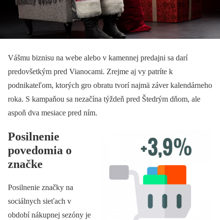
Vášmu biznisu na webe alebo v kamennej predajni sa darí
predovšetkým pred Vianocami. Zrejme aj vy patríte k
podnikateľom, ktorých gro obratu tvorí najmä záver kalendárneho
roka. S kampaňou sa nezačína týždeň pred Štedrým dňom, ale
aspoň dva mesiace pred ním.
Posilnenie
povedomia o
značke
Posilnenie značky na
sociálnych sieťach v
období nákupnej sezóny je