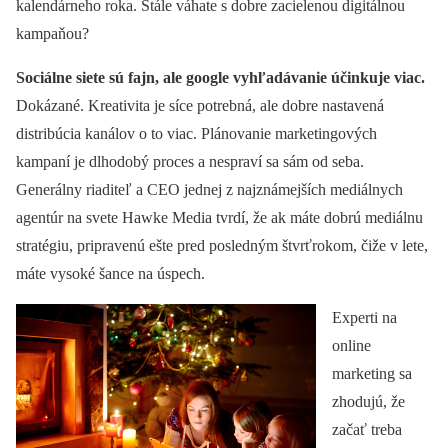
kalendárneho roka. Stále váhate s dobre zacielenou digitálnou
kampaňou?
Sociálne siete sú fajn, ale google vyhľadávanie účinkuje viac.
Dokázané. Kreativita je síce potrebná, ale dobre nastavená
distribúcia kanálov o to viac. Plánovanie marketingových
kampaní je dlhodobý proces a nespraví sa sám od seba.
Generálny riaditeľ a CEO jednej z najznámejších mediálnych
agentúr na svete Hawke Media tvrdí, že ak máte dobrú mediálnu
stratégiu, pripravenú ešte pred posledným štvrťrokom, čiže v lete,
máte vysoké šance na úspech.
Experti na
online
marketing sa
zhodujú, že
začať treba