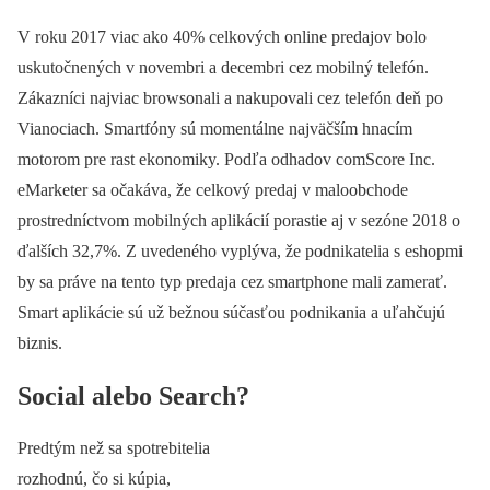
V roku 2017 viac ako 40% celkových online predajov bolo
uskutočnených v novembri a decembri cez mobilný telefón.
Zákazníci najviac browsonali a nakupovali cez telefón deň po
Vianociach. Smartfóny sú momentálne najväčším hnacím
motorom pre rast ekonomiky. Podľa odhadov comScore Inc.
eMarketer sa očakáva, že celkový predaj v maloobchode
prostredníctvom mobilných aplikácií porastie aj v sezóne 2018 o
ďalších 32,7%. Z uvedeného vyplýva, že podnikatelia s eshopmi
by sa práve na tento typ predaja cez smartphone mali zamerať.
Smart aplikácie sú už bežnou súčasťou podnikania a uľahčujú
biznis.
Social alebo Search?
Predtým než sa spotrebitelia
rozhodnú, čo si kúpia,