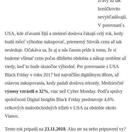
zľavy až tak
horúčkovito
nevyhľadávajú.
V porovnaní s
USA, kde zľavami žijú a niektorí doslova čakajú celý rok, kedy
budú môcť výhodne nakupovať, priemerný Slovák cenu až tak
nesleduje. Očakáva sa, že aj u nás časom príde k tomu, že si
budeme všímať cenu počas dlhšieho obdobia a nákup urobíme až
vtedy, keď to bude skutočne výhodné. Pre porovnanie s USA
Black Friday v roku 2017 bol najväčším digitálnym dňom, až
oslavou nakupovania, kedy padali doslova rekordy. Medziročné
výnosy vzrástli o 32%
, viac než Cyber Monday. Podľa správy
spoločnosti Digital Insights Black Friday predstavuje 4,6%
celkových maloobchodných tržieb v USA za obdobie okolo
Vianoc.
Tento rok pripadá na
23.11.2018
. Ako ste na neho pripravení vy?