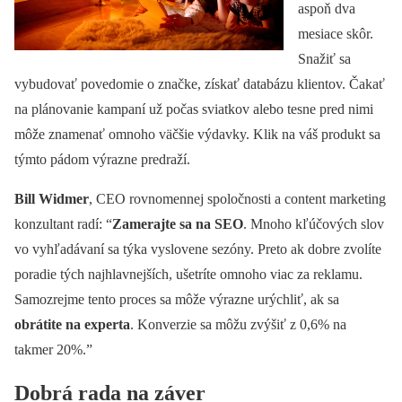
aspoň dva
mesiace skôr.
Snažiť sa
vybudovať povedomie o značke, získať databázu klientov. Čakať
na plánovanie kampaní už počas sviatkov alebo tesne pred nimi
môže znamenať omnoho väčšie výdavky. Klik na váš produkt sa
týmto pádom výrazne predraží.
Bill Widmer
, CEO rovnomennej spoločnosti a content marketing
konzultant radí: “
Zamerajte sa na SEO
. Mnoho kľúčových slov
vo vyhľadávaní sa týka vyslovene sezóny. Preto ak dobre zvolíte
poradie tých najhlavnejších, ušetríte omnoho viac za reklamu.
Samozrejme tento proces sa môže výrazne urýchliť, ak sa
obrátite na experta
. Konverzie sa môžu zvýšiť z 0,6% na
takmer 20%.”
Dobrá rada na záver