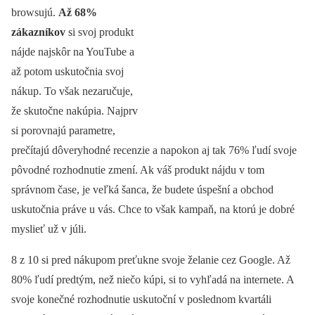
browsujú.
Až 68%
zákazníkov
si svoj produkt
nájde najskôr na YouTube a
až potom uskutočnia svoj
nákup. To však nezaručuje,
že skutočne nakúpia. Najprv
si porovnajú parametre,
prečítajú dôveryhodné recenzie a napokon aj tak 76% ľudí svoje
pôvodné rozhodnutie zmení. Ak váš produkt nájdu v tom
správnom čase, je veľká šanca, že budete úspešní a obchod
uskutočnia práve u vás. Chce to však kampaň, na ktorú je dobré
myslieť už v júli.
8 z 10 si pred nákupom preťukne svoje želanie cez Google. Až
80% ľudí predtým, než niečo kúpi, si to vyhľadá na internete. A
svoje konečné rozhodnutie uskutoční v poslednom kvartáli