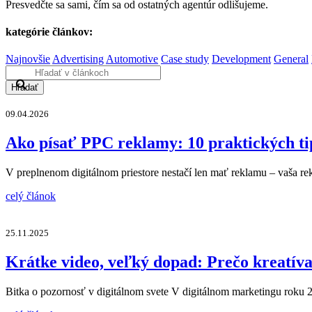
Presvedčte sa sami, čím sa od ostatných agentúr odlišujeme.
kategórie článkov:
Najnovšie
Advertising
Automotive
Case study
Development
General
Hľadať
09.04.2026
Ako písať PPC reklamy: 10 praktických ti
V preplnenom digitálnom priestore nestačí len mať reklamu – vaša re
celý článok
25.11.2025
Krátke video, veľký dopad: Prečo kreatív
Bitka o pozornosť v digitálnom svete V digitálnom marketingu roku 