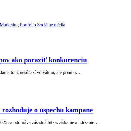
Marketing
Portfolio
Sociálne médiá
pov ako poraziť konkurenciu
klama totiž nesúťaží vo vákuu, ale priamo…
a rozhoduje o úspechu kampane
2025 sa odohráva zásadná bitka: získanie a udržanie…