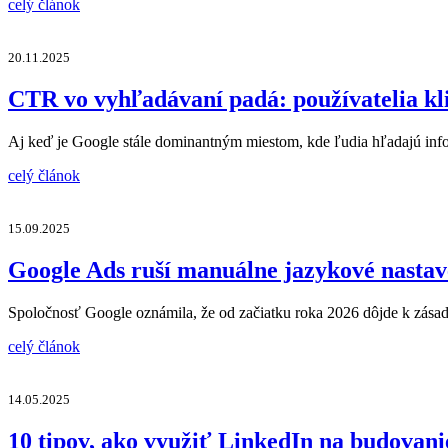
celý článok
20.11.2025
CTR vo vyhľadávaní padá: používatelia kli
Aj keď je Google stále dominantným miestom, kde ľudia hľadajú info
celý článok
15.09.2025
Google Ads ruší manuálne jazykové nasta
Spoločnosť Google oznámila, že od začiatku roka 2026 dôjde k zá
celý článok
14.05.2025
10 tipov, ako využiť LinkedIn na budovan