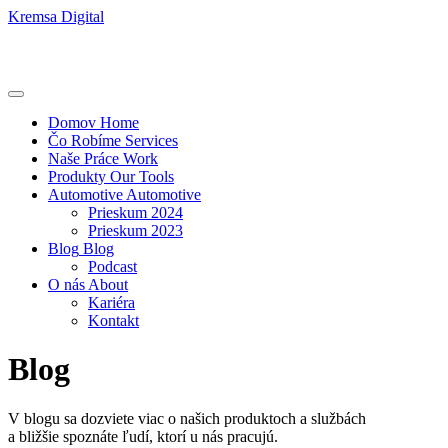
Kremsa Digital
Domov
Home
Čo Robíme
Services
Naše Práce
Work
Produkty
Our Tools
Automotive
Automotive
Prieskum 2024
Prieskum 2023
Blog
Blog
Podcast
O nás
About
Kariéra
Kontakt
Blog
V blogu sa dozviete viac o našich produktoch a službách
a bližšie spoznáte ľudí, ktorí u nás pracujú.