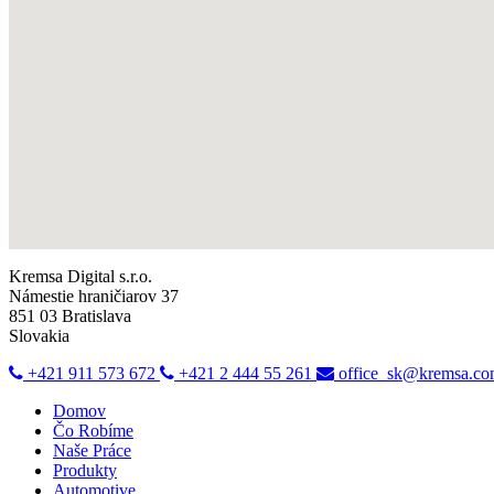
Kremsa Digital s.r.o.
Námestie hraničiarov 37
851 03 Bratislava
Slovakia
+421 911 573 672
+421 2 444 55 261
office_sk@kremsa.c
Domov
Čo Robíme
Naše Práce
Produkty
Automotive