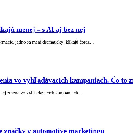
kajú menej – s AI aj bez nej
rmácie, jedno sa mení dramaticky: klikajú čoraz…
venia vo vyhľadávacích kampaniach. Čo to 
sadnej zmene vo vyhľadávacích kampaniach…
ie značky v automotive marketingu