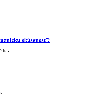
kaznícku skúsenosť?
rmách…
m.