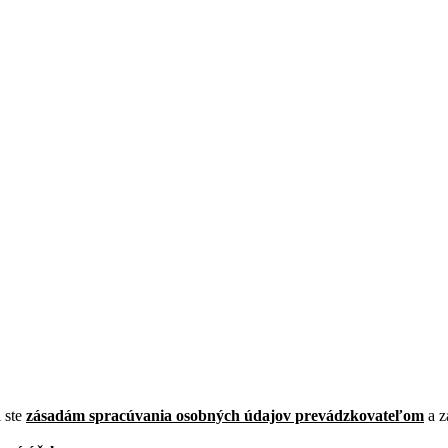
i ste
zásadám spracúvania osobných údajov prevádzkovateľom
a z