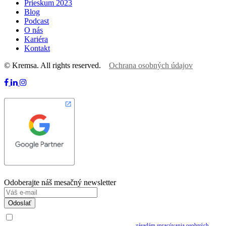
Prieskum 2023
Blog
Podcast
O nás
Kariéra
Kontakt
© Kremsa. All rights reserved.
Ochrana osobných údajov
Odoberajte náš mesačný newsletter
Odoslať
Uvedením Vášho emailu a potvrdením ODOSLAŤ súhlasíte s prijímaním Newslettra.
Súčasne potvrdzujete, že ste si prečítali a porozumeli ste
zásadám spracúvania osobných