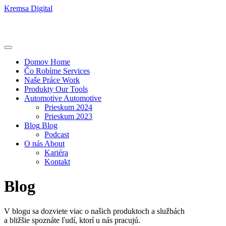
Kremsa Digital
Domov
Home
Čo Robíme
Services
Naše Práce
Work
Produkty
Our Tools
Automotive
Automotive
Prieskum 2024
Prieskum 2023
Blog
Blog
Podcast
O nás
About
Kariéra
Kontakt
Blog
V blogu sa dozviete viac o našich produktoch a službách
a bližšie spoznáte ľudí, ktorí u nás pracujú.