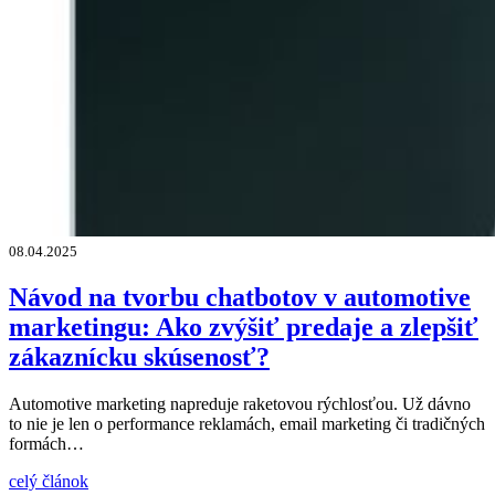
08.04.2025
Návod na tvorbu chatbotov v automotive
marketingu: Ako zvýšiť predaje a zlepšiť
zákaznícku skúsenosť?
Automotive marketing napreduje raketovou rýchlosťou. Už dávno
to nie je len o performance reklamách, email marketing či tradičných
formách…
celý článok