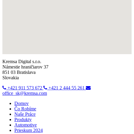
Kremsa Digital s.r.o.
Námestie hraničiarov 37
851 03 Bratislava
Slovakia
+421 911 573 672
+421 2 444 55 261
office_sk@kremsa.com
Domov
Čo Robíme
Naše Práce
Produkty
Automotive
Prieskum 2024