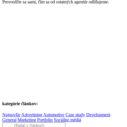
Presvedčte sa sami, čím sa od ostatných agentúr odlišujeme.
kategórie článkov:
Najnovšie
Advertising
Automotive
Case study
Development
General
Marketing
Portfolio
Sociálne médiá