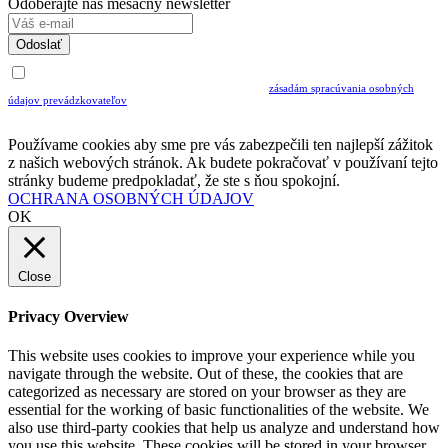
Odoberajte náš mesačný newsletter
Odoslať
Uvedením Vášho emailu a potvrdením ODOSLAŤ súhlasíte s prijímaním Newslettra.
Súčasne potvrdzujete, že ste si prečítali a porozumeli ste
zásadám spracúvania osobných
údajov prevádzkovateľov
Musíte súhlasiť so spracovaním osobných údajov ak chcete odoberať newsletter
Používame cookies aby sme pre vás zabezpečili ten najlepší zážitok
z našich webových stránok. Ak budete pokračovať v používaní tejto
stránky budeme predpokladať, že ste s ňou spokojní.
OCHRANA OSOBNÝCH ÚDAJOV
OK
Close
Privacy Overview
This website uses cookies to improve your experience while you
navigate through the website. Out of these, the cookies that are
categorized as necessary are stored on your browser as they are
essential for the working of basic functionalities of the website. We
also use third-party cookies that help us analyze and understand how
you use this website. These cookies will be stored in your browser