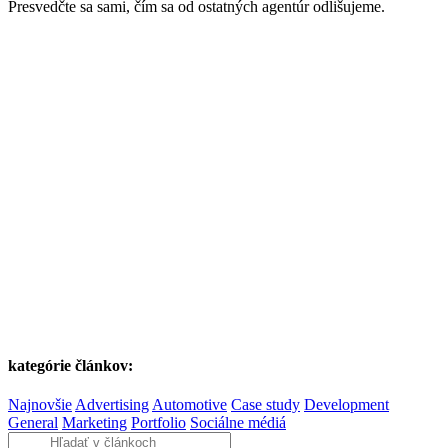
Presvedčte sa sami, čím sa od ostatných agentúr odlišujeme.
kategórie článkov:
Najnovšie
Advertising
Automotive
Case study
Development
General
Marketing
Portfolio
Sociálne médiá