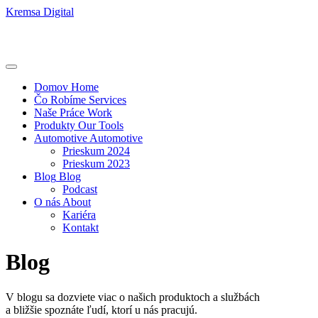
Kremsa Digital
Domov
Home
Čo Robíme
Services
Naše Práce
Work
Produkty
Our Tools
Automotive
Automotive
Prieskum 2024
Prieskum 2023
Blog
Blog
Podcast
O nás
About
Kariéra
Kontakt
Blog
V blogu sa dozviete viac o našich produktoch a službách
a bližšie spoznáte ľudí, ktorí u nás pracujú.