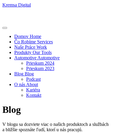
Kremsa Digital
Domov
Home
Čo Robíme
Services
Naše Práce
Work
Produkty
Our Tools
Automotive
Automotive
Prieskum 2024
Prieskum 2023
Blog
Blog
Podcast
O nás
About
Kariéra
Kontakt
Blog
V blogu sa dozviete viac o našich produktoch a službách
a bližšie spoznáte ľudí, ktorí u nás pracujú.