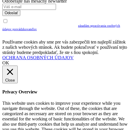
Odoberajte náš mesačný newsletter
Odoslať
Uvedením Vášho emailu a potvrdením ODOSLAŤ súhlasíte s prijímaním Newslettra.
Súčasne potvrdzujete, že ste si prečítali a porozumeli ste
zásadám spracúvania osobných
údajov prevádzkovateľov
Musíte súhlasiť so spracovaním osobných údajov ak chcete odoberať newsletter
Používame cookies aby sme pre vás zabezpečili ten najlepší zážitok
z našich webových stránok. Ak budete pokračovať v používaní tejto
stránky budeme predpokladať, že ste s ňou spokojní.
OCHRANA OSOBNÝCH ÚDAJOV
OK
Close
Privacy Overview
This website uses cookies to improve your experience while you
navigate through the website. Out of these, the cookies that are
categorized as necessary are stored on your browser as they are
essential for the working of basic functionalities of the website. We
also use third-party cookies that help us analyze and understand how
you use this website. These cookies will be stored in your browser