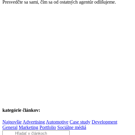
Presvedčte sa sami, čím sa od ostatných agentúr odlišujeme.
kategórie článkov:
Najnovšie
Advertising
Automotive
Case study
Development
General
Marketing
Portfolio
Sociálne médiá