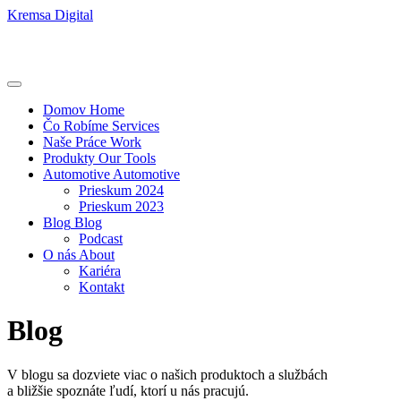
Kremsa Digital
Domov
Home
Čo Robíme
Services
Naše Práce
Work
Produkty
Our Tools
Automotive
Automotive
Prieskum 2024
Prieskum 2023
Blog
Blog
Podcast
O nás
About
Kariéra
Kontakt
Blog
V blogu sa dozviete viac o našich produktoch a službách
a bližšie spoznáte ľudí, ktorí u nás pracujú.