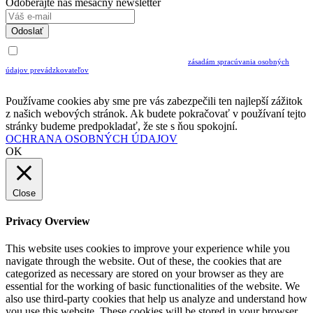
Odoberajte náš mesačný newsletter
Odoslať
Uvedením Vášho emailu a potvrdením ODOSLAŤ súhlasíte s prijímaním Newslettra.
Súčasne potvrdzujete, že ste si prečítali a porozumeli ste
zásadám spracúvania osobných
údajov prevádzkovateľov
Musíte súhlasiť so spracovaním osobných údajov ak chcete odoberať newsletter
Používame cookies aby sme pre vás zabezpečili ten najlepší zážitok
z našich webových stránok. Ak budete pokračovať v používaní tejto
stránky budeme predpokladať, že ste s ňou spokojní.
OCHRANA OSOBNÝCH ÚDAJOV
OK
Close
Privacy Overview
This website uses cookies to improve your experience while you
navigate through the website. Out of these, the cookies that are
categorized as necessary are stored on your browser as they are
essential for the working of basic functionalities of the website. We
also use third-party cookies that help us analyze and understand how
you use this website. These cookies will be stored in your browser