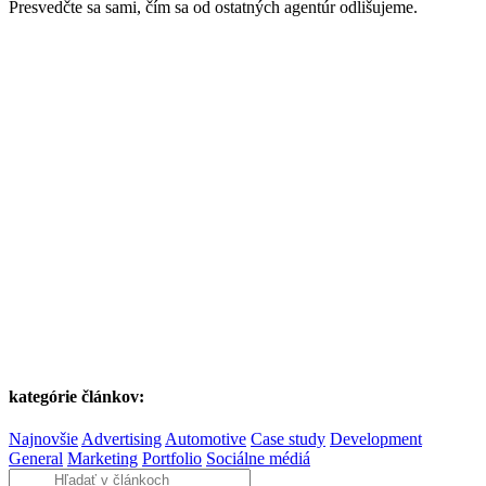
Presvedčte sa sami, čím sa od ostatných agentúr odlišujeme.
kategórie článkov:
Najnovšie
Advertising
Automotive
Case study
Development
General
Marketing
Portfolio
Sociálne médiá