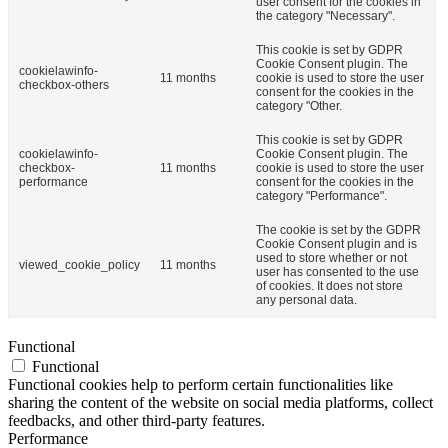
user consent for the cookies in
the category "Necessary".
This cookie is set by GDPR
Cookie Consent plugin. The
cookielawinfo-
11 months
cookie is used to store the user
checkbox-others
consent for the cookies in the
category "Other.
This cookie is set by GDPR
cookielawinfo-
Cookie Consent plugin. The
checkbox-
11 months
cookie is used to store the user
performance
consent for the cookies in the
category "Performance".
The cookie is set by the GDPR
Cookie Consent plugin and is
used to store whether or not
viewed_cookie_policy
11 months
user has consented to the use
of cookies. It does not store
any personal data.
Functional
Functional
Functional cookies help to perform certain functionalities like
sharing the content of the website on social media platforms, collect
feedbacks, and other third-party features.
Performance