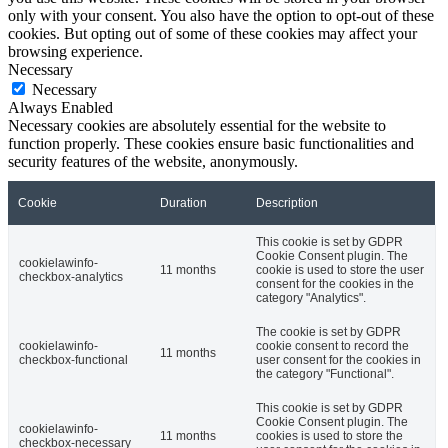
only with your consent. You also have the option to opt-out of these
cookies. But opting out of some of these cookies may affect your
browsing experience.
Necessary
Necessary
Always Enabled
Necessary cookies are absolutely essential for the website to
function properly. These cookies ensure basic functionalities and
security features of the website, anonymously.
Cookie
Duration
Description
This cookie is set by GDPR
Cookie Consent plugin. The
cookielawinfo-
11 months
cookie is used to store the user
checkbox-analytics
consent for the cookies in the
category "Analytics".
The cookie is set by GDPR
cookielawinfo-
cookie consent to record the
11 months
checkbox-functional
user consent for the cookies in
the category "Functional".
This cookie is set by GDPR
Cookie Consent plugin. The
cookielawinfo-
11 months
cookies is used to store the
checkbox-necessary