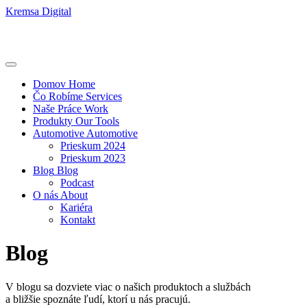
Kremsa Digital
Domov
Home
Čo Robíme
Services
Naše Práce
Work
Produkty
Our Tools
Automotive
Automotive
Prieskum 2024
Prieskum 2023
Blog
Blog
Podcast
O nás
About
Kariéra
Kontakt
Blog
V blogu sa dozviete viac o našich produktoch a službách
a bližšie spoznáte ľudí, ktorí u nás pracujú.