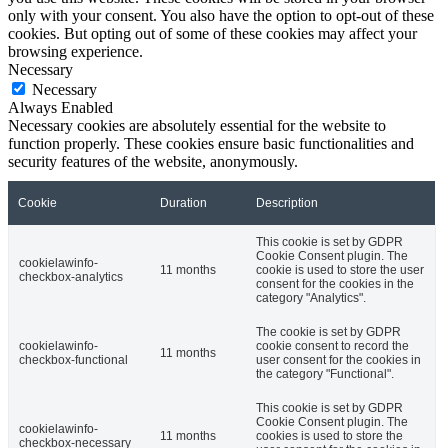
only with your consent. You also have the option to opt-out of these
cookies. But opting out of some of these cookies may affect your
browsing experience.
Necessary
Necessary
Always Enabled
Necessary cookies are absolutely essential for the website to
function properly. These cookies ensure basic functionalities and
security features of the website, anonymously.
Cookie
Duration
Description
This cookie is set by GDPR
Cookie Consent plugin. The
cookielawinfo-
11 months
cookie is used to store the user
checkbox-analytics
consent for the cookies in the
category "Analytics".
The cookie is set by GDPR
cookielawinfo-
cookie consent to record the
11 months
checkbox-functional
user consent for the cookies in
the category "Functional".
This cookie is set by GDPR
Cookie Consent plugin. The
cookielawinfo-
11 months
cookies is used to store the
checkbox-necessary