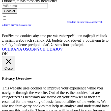
Odoberajte náš mesačný newsletter
Odoslať
Uvedením Vášho emailu a potvrdením ODOSLAŤ súhlasíte s prijímaním Newslettra.
Súčasne potvrdzujete, že ste si prečítali a porozumeli ste
zásadám spracúvania osobných
údajov prevádzkovateľov
Musíte súhlasiť so spracovaním osobných údajov ak chcete odoberať newsletter
Používame cookies aby sme pre vás zabezpečili ten najlepší zážitok
z našich webových stránok. Ak budete pokračovať v používaní tejto
stránky budeme predpokladať, že ste s ňou spokojní.
OCHRANA OSOBNÝCH ÚDAJOV
OK
Close
Privacy Overview
This website uses cookies to improve your experience while you
navigate through the website. Out of these, the cookies that are
categorized as necessary are stored on your browser as they are
essential for the working of basic functionalities of the website. We
also use third-party cookies that help us analyze and understand how
you use this website. These cookies will be stored in your browser