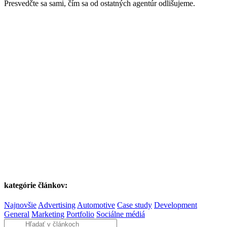
Presvedčte sa sami, čím sa od ostatných agentúr odlišujeme.
kategórie článkov:
Najnovšie
Advertising
Automotive
Case study
Development
General
Marketing
Portfolio
Sociálne médiá