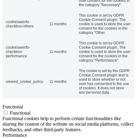
user consent for the cookies in
the category "Necessary".
This cookie is set by GDPR
Cookie Consent plugin. The
cookielawinfo-
11 months
cookie is used to store the user
checkbox-others
consent for the cookies in the
category "Other.
This cookie is set by GDPR
cookielawinfo-
Cookie Consent plugin. The
checkbox-
11 months
cookie is used to store the user
performance
consent for the cookies in the
category "Performance".
The cookie is set by the GDPR
Cookie Consent plugin and is
used to store whether or not
viewed_cookie_policy
11 months
user has consented to the use
of cookies. It does not store
any personal data.
Functional
Functional
Functional cookies help to perform certain functionalities like
sharing the content of the website on social media platforms, collect
feedbacks, and other third-party features.
Performance