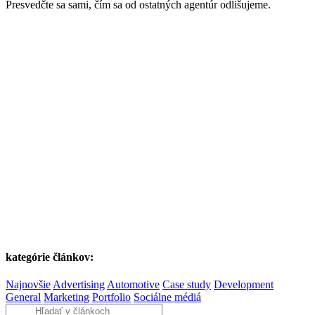
Presvedčte sa sami, čím sa od ostatných agentúr odlišujeme.
kategórie článkov:
Najnovšie
Advertising
Automotive
Case study
Development
General
Marketing
Portfolio
Sociálne médiá