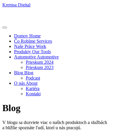
Kremsa Digital
Domov
Home
Čo Robíme
Services
Naše Práce
Work
Produkty
Our Tools
Automotive
Automotive
Prieskum 2024
Prieskum 2023
Blog
Blog
Podcast
O nás
About
Kariéra
Kontakt
Blog
V blogu sa dozviete viac o našich produktoch a službách
a bližšie spoznáte ľudí, ktorí u nás pracujú.