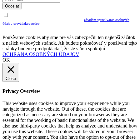
Odoslať
Uvedením Vášho emailu a potvrdením ODOSLAŤ súhlasíte s prijímaním Newslettra.
Súčasne potvrdzujete, že ste si prečítali a porozumeli ste
zásadám spracúvania osobných
údajov prevádzkovateľov
Musíte súhlasiť so spracovaním osobných údajov ak chcete odoberať newsletter
Používame cookies aby sme pre vás zabezpečili ten najlepší zážitok
z našich webových stránok. Ak budete pokračovať v používaní tejto
stránky budeme predpokladať, že ste s ňou spokojní.
OCHRANA OSOBNÝCH ÚDAJOV
OK
Close
Privacy Overview
This website uses cookies to improve your experience while you
navigate through the website. Out of these, the cookies that are
categorized as necessary are stored on your browser as they are
essential for the working of basic functionalities of the website. We
also use third-party cookies that help us analyze and understand how
you use this website. These cookies will be stored in your browser
only with your consent. You also have the option to opt-out of these