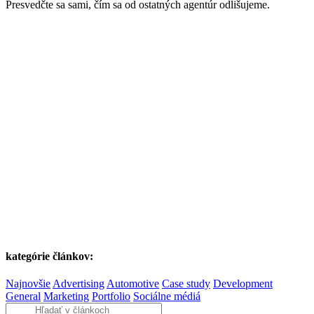
Presvedčte sa sami, čím sa od ostatných agentúr odlišujeme.
kategórie článkov:
Najnovšie
Advertising
Automotive
Case study
Development
General
Marketing
Portfolio
Sociálne médiá