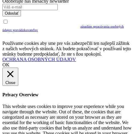
Odoberajte náš mesačný newsletter
Odoslať
Uvedením Vášho emailu a potvrdením ODOSLAŤ súhlasíte s prijímaním Newslettra.
Súčasne potvrdzujete, že ste si prečítali a porozumeli ste
zásadám spracúvania osobných
údajov prevádzkovateľov
Musíte súhlasiť so spracovaním osobných údajov ak chcete odoberať newsletter
Používame cookies aby sme pre vás zabezpečili ten najlepší zážitok
z našich webových stránok. Ak budete pokračovať v používaní tejto
stránky budeme predpokladať, že ste s ňou spokojní.
OCHRANA OSOBNÝCH ÚDAJOV
OK
Close
Privacy Overview
This website uses cookies to improve your experience while you
navigate through the website. Out of these, the cookies that are
categorized as necessary are stored on your browser as they are
essential for the working of basic functionalities of the website. We
also use third-party cookies that help us analyze and understand how
you use this website. These cookies will be stored in your browser