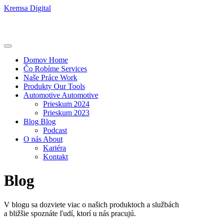
Kremsa Digital
Domov
Home
Čo Robíme
Services
Naše Práce
Work
Produkty
Our Tools
Automotive
Automotive
Prieskum 2024
Prieskum 2023
Blog
Blog
Podcast
O nás
About
Kariéra
Kontakt
Blog
V blogu sa dozviete viac o našich produktoch a službách
a bližšie spoznáte ľudí, ktorí u nás pracujú.