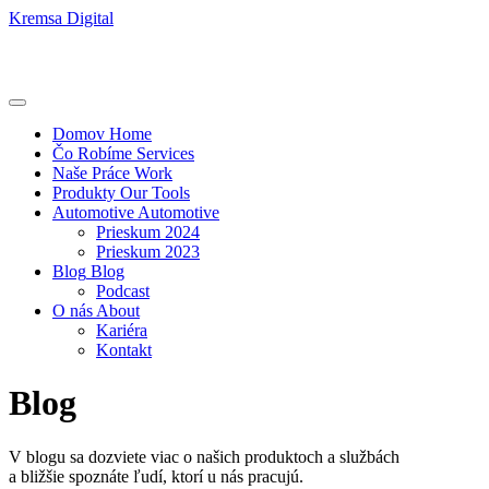
Kremsa Digital
Domov
Home
Čo Robíme
Services
Naše Práce
Work
Produkty
Our Tools
Automotive
Automotive
Prieskum 2024
Prieskum 2023
Blog
Blog
Podcast
O nás
About
Kariéra
Kontakt
Blog
V blogu sa dozviete viac o našich produktoch a službách
a bližšie spoznáte ľudí, ktorí u nás pracujú.