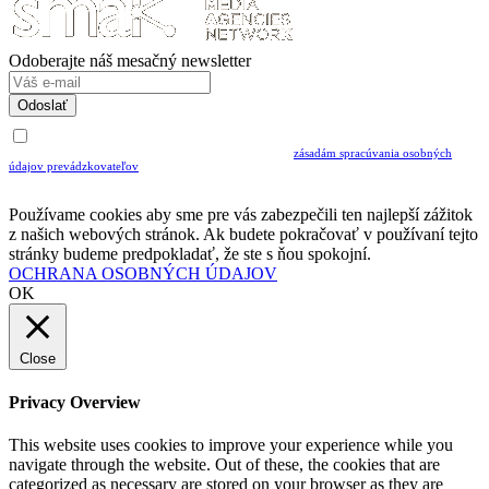
Odoberajte náš mesačný newsletter
Odoslať
Uvedením Vášho emailu a potvrdením ODOSLAŤ súhlasíte s prijímaním Newslettra.
Súčasne potvrdzujete, že ste si prečítali a porozumeli ste
zásadám spracúvania osobných
údajov prevádzkovateľov
Musíte súhlasiť so spracovaním osobných údajov ak chcete odoberať newsletter
Používame cookies aby sme pre vás zabezpečili ten najlepší zážitok
z našich webových stránok. Ak budete pokračovať v používaní tejto
stránky budeme predpokladať, že ste s ňou spokojní.
OCHRANA OSOBNÝCH ÚDAJOV
OK
Close
Privacy Overview
This website uses cookies to improve your experience while you
navigate through the website. Out of these, the cookies that are
categorized as necessary are stored on your browser as they are