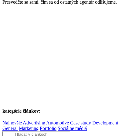
Presvedčte sa sami, čím sa od ostatných agentúr odlišujeme.
kategórie článkov:
Najnovšie
Advertising
Automotive
Case study
Development
General
Marketing
Portfolio
Sociálne médiá