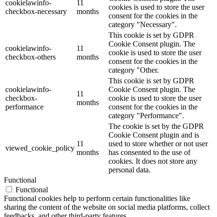
cookielawinfo-
11
cookies is used to store the user
checkbox-necessary
months
consent for the cookies in the
category "Necessary".
This cookie is set by GDPR
Cookie Consent plugin. The
cookielawinfo-
11
cookie is used to store the user
checkbox-others
months
consent for the cookies in the
category "Other.
This cookie is set by GDPR
cookielawinfo-
Cookie Consent plugin. The
11
checkbox-
cookie is used to store the user
months
performance
consent for the cookies in the
category "Performance".
The cookie is set by the GDPR
Cookie Consent plugin and is
11
used to store whether or not user
viewed_cookie_policy
months
has consented to the use of
cookies. It does not store any
personal data.
Functional
Functional
Functional cookies help to perform certain functionalities like
sharing the content of the website on social media platforms, collect
feedbacks, and other third-party features.