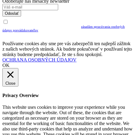
Odoberajte náš mesačný newsletter
Odoslať
Uvedením Vášho emailu a potvrdením ODOSLAŤ súhlasíte s prijímaním Newslettra.
Súčasne potvrdzujete, že ste si prečítali a porozumeli ste
zásadám spracúvania osobných
údajov prevádzkovateľov
Musíte súhlasiť so spracovaním osobných údajov ak chcete odoberať newsletter
Používame cookies aby sme pre vás zabezpečili ten najlepší zážitok
z našich webových stránok. Ak budete pokračovať v používaní tejto
stránky budeme predpokladať, že ste s ňou spokojní.
OCHRANA OSOBNÝCH ÚDAJOV
OK
Close
Privacy Overview
This website uses cookies to improve your experience while you
navigate through the website. Out of these, the cookies that are
categorized as necessary are stored on your browser as they are
essential for the working of basic functionalities of the website. We
also use third-party cookies that help us analyze and understand how
you use this website. These cookies will be stored in your browser