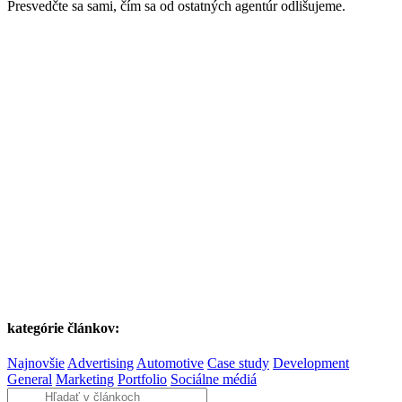
Presvedčte sa sami, čím sa od ostatných agentúr odlišujeme.
kategórie článkov:
Najnovšie
Advertising
Automotive
Case study
Development
General
Marketing
Portfolio
Sociálne médiá