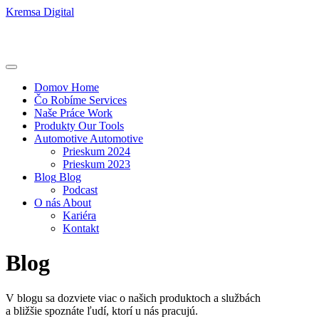
Kremsa Digital
Domov
Home
Čo Robíme
Services
Naše Práce
Work
Produkty
Our Tools
Automotive
Automotive
Prieskum 2024
Prieskum 2023
Blog
Blog
Podcast
O nás
About
Kariéra
Kontakt
Blog
V blogu sa dozviete viac o našich produktoch a službách
a bližšie spoznáte ľudí, ktorí u nás pracujú.