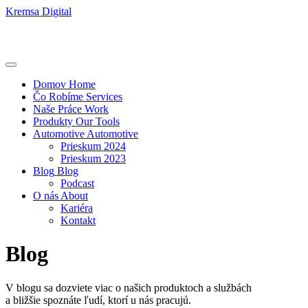
Kremsa Digital
Domov
Home
Čo Robíme
Services
Naše Práce
Work
Produkty
Our Tools
Automotive
Automotive
Prieskum 2024
Prieskum 2023
Blog
Blog
Podcast
O nás
About
Kariéra
Kontakt
Blog
V blogu sa dozviete viac o našich produktoch a službách
a bližšie spoznáte ľudí, ktorí u nás pracujú.