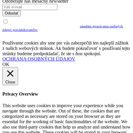
Odoberajte náš mesačný newsletter
Odoslať
Uvedením Vášho emailu a potvrdením ODOSLAŤ súhlasíte s prijímaním Newslettra.
Súčasne potvrdzujete, že ste si prečítali a porozumeli ste
zásadám spracúvania osobných
údajov prevádzkovateľov
Musíte súhlasiť so spracovaním osobných údajov ak chcete odoberať newsletter
Používame cookies aby sme pre vás zabezpečili ten najlepší zážitok
z našich webových stránok. Ak budete pokračovať v používaní tejto
stránky budeme predpokladať, že ste s ňou spokojní.
OCHRANA OSOBNÝCH ÚDAJOV
OK
Close
Privacy Overview
This website uses cookies to improve your experience while you
navigate through the website. Out of these, the cookies that are
categorized as necessary are stored on your browser as they are
essential for the working of basic functionalities of the website. We
also use third-party cookies that help us analyze and understand how
you use this website. These cookies will be stored in your browser