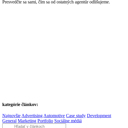
Presvedčte sa sami, čím sa od ostatných agentúr odlišujeme.
kategórie článkov:
Najnovšie
Advertising
Automotive
Case study
Development
General
Marketing
Portfolio
Sociálne médiá