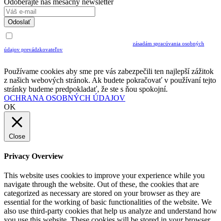
Odoberajte náš mesačný newsletter
Odoslať
Uvedením Vášho emailu a potvrdením ODOSLAŤ súhlasíte s prijímaním Newslettra.
Súčasne potvrdzujete, že ste si prečítali a porozumeli ste
zásadám spracúvania osobných
údajov prevádzkovateľov
Musíte súhlasiť so spracovaním osobných údajov ak chcete odoberať newsletter
Používame cookies aby sme pre vás zabezpečili ten najlepší zážitok
z našich webových stránok. Ak budete pokračovať v používaní tejto
stránky budeme predpokladať, že ste s ňou spokojní.
OCHRANA OSOBNÝCH ÚDAJOV
OK
Close
Privacy Overview
This website uses cookies to improve your experience while you
navigate through the website. Out of these, the cookies that are
categorized as necessary are stored on your browser as they are
essential for the working of basic functionalities of the website. We
also use third-party cookies that help us analyze and understand how
you use this website. These cookies will be stored in your browser