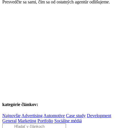
Presvedčte sa sami, čím sa od ostatných agentúr odlišujeme.
kategórie článkov:
Najnovšie
Advertising
Automotive
Case study
Development
General
Marketing
Portfolio
Sociálne médiá