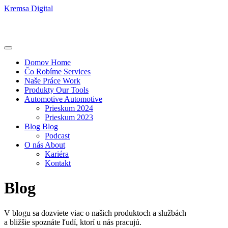
Kremsa Digital
Domov
Home
Čo Robíme
Services
Naše Práce
Work
Produkty
Our Tools
Automotive
Automotive
Prieskum 2024
Prieskum 2023
Blog
Blog
Podcast
O nás
About
Kariéra
Kontakt
Blog
V blogu sa dozviete viac o našich produktoch a službách
a bližšie spoznáte ľudí, ktorí u nás pracujú.