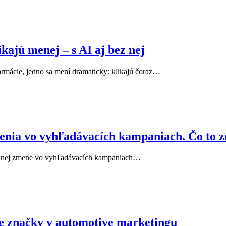
kajú menej – s AI aj bez nej
rmácie, jedno sa mení dramaticky: klikajú čoraz…
venia vo vyhľadávacích kampaniach. Čo to 
sadnej zmene vo vyhľadávacích kampaniach…
ie značky v automotive marketingu