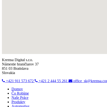
Kremsa Digital s.r.o.
Námestie hraničiarov 37
851 03 Bratislava
Slovakia
+421 911 573 672
+421 2 444 55 261
office_sk@kremsa.c
Domov
Čo Robíme
Naše Práce
Produkty
Automotive