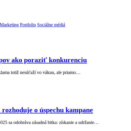
Marketing
Portfolio
Sociálne médiá
pov ako poraziť konkurenciu
klama totiž nesúťaží vo vákuu, ale priamo…
a rozhoduje o úspechu kampane
2025 sa odohráva zásadná bitka: získanie a udržanie…