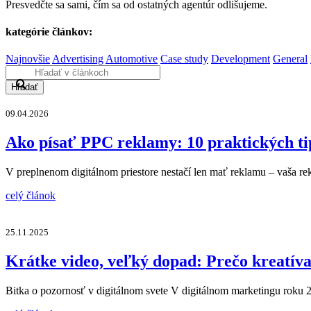
Presvedčte sa sami, čím sa od ostatných agentúr odlišujeme.
kategórie článkov:
Najnovšie
Advertising
Automotive
Case study
Development
General
Hľadať
09.04.2026
Ako písať PPC reklamy: 10 praktických ti
V preplnenom digitálnom priestore nestačí len mať reklamu – vaša re
celý článok
25.11.2025
Krátke video, veľký dopad: Prečo kreatív
Bitka o pozornosť v digitálnom svete V digitálnom marketingu roku 