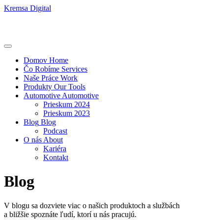
Kremsa Digital
Domov
Home
Čo Robíme
Services
Naše Práce
Work
Produkty
Our Tools
Automotive
Automotive
Prieskum 2024
Prieskum 2023
Blog
Blog
Podcast
O nás
About
Kariéra
Kontakt
Blog
V blogu sa dozviete viac o našich produktoch a službách
a bližšie spoznáte ľudí, ktorí u nás pracujú.