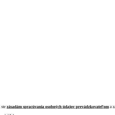
i ste
zásadám spracúvania osobných údajov prevádzkovateľom
a z