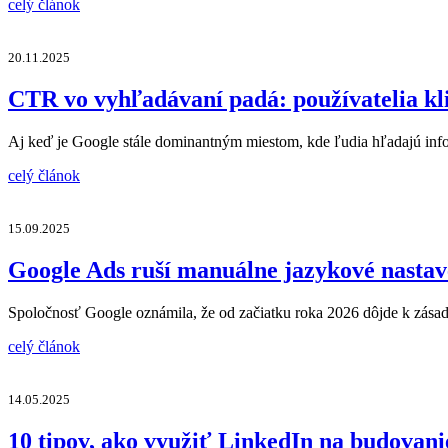
celý článok
20.11.2025
CTR vo vyhľadávaní padá: používatelia kli
Aj keď je Google stále dominantným miestom, kde ľudia hľadajú info
celý článok
15.09.2025
Google Ads ruší manuálne jazykové nasta
Spoločnosť Google oznámila, že od začiatku roka 2026 dôjde k zá
celý článok
14.05.2025
10 tipov, ako využiť LinkedIn na budovan