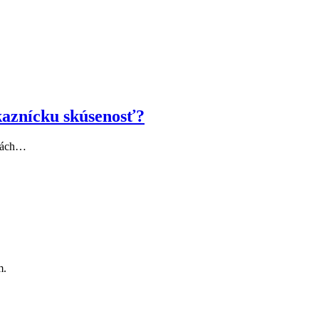
kaznícku skúsenosť?
rmách…
m.