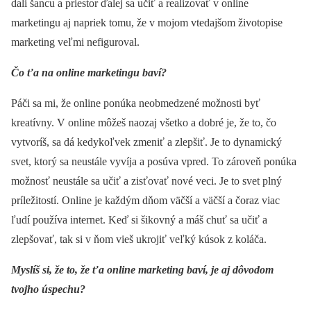
dali šancu a priestor ďalej sa učiť a realizovať v online
marketingu aj napriek tomu, že v mojom vtedajšom životopise
marketing veľmi nefiguroval.
Čo ťa na online marketingu baví?
Páči sa mi, že online ponúka neobmedzené možnosti byť
kreatívny. V online môžeš naozaj všetko a dobré je, že to, čo
vytvoríš, sa dá kedykoľvek zmeniť a zlepšiť. Je to dynamický
svet, ktorý sa neustále vyvíja a posúva vpred. To zároveň ponúka
možnosť neustále sa učiť a zisťovať nové veci. Je to svet plný
príležitostí. Online je každým dňom väčší a väčší a čoraz viac
ľudí používa internet. Keď si šikovný a máš chuť sa učiť a
zlepšovať, tak si v ňom vieš ukrojiť veľký kúsok z koláča.
Myslíš si, že to, že ťa online marketing baví, je aj dôvodom
tvojho úspechu?