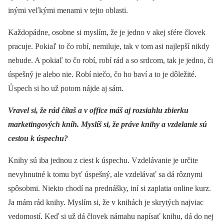
inými veľkými menami v tejto oblasti.
Každopádne, osobne si myslím, že je jedno v akej sfére človek
pracuje. Pokiaľ to čo robí, nemiluje, tak v tom asi najlepší nikdy
nebude. A pokiaľ to čo robí, robí rád a so srdcom, tak je jedno, či
úspešný je alebo nie. Robí niečo, čo ho baví a to je dôležité.
Úspech si ho už potom nájde aj sám.
Vravel si, že rád čítaš a v office máš aj rozsiahlu zbierku
marketingových kníh. Myslíš si, že práve knihy a vzdelanie sú
cestou k úspechu?
Knihy sú iba jednou z ciest k úspechu. Vzdelávanie je určite
nevyhnutné k tomu byť úspešný, ale vzdelávať sa dá rôznymi
spôsobmi. Niekto chodí na prednášky, iní si zaplatia online kurz.
Ja mám rád knihy. Myslím si, že v knihách je skrytých najviac
vedomostí. Keď si už dá človek námahu napísať knihu, dá do nej