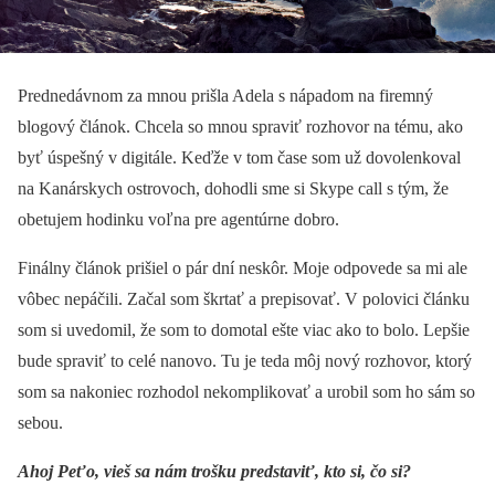
Prednedávnom za mnou prišla Adela s nápadom na firemný
blogový článok. Chcela so mnou spraviť rozhovor na tému, ako
byť úspešný v digitále. Keďže v tom čase som už dovolenkoval
na Kanárskych ostrovoch, dohodli sme si Skype call s tým, že
obetujem hodinku voľna pre agentúrne dobro.
Finálny článok prišiel o pár dní neskôr. Moje odpovede sa mi ale
vôbec nepáčili. Začal som škrtať a prepisovať. V polovici článku
som si uvedomil, že som to domotal ešte viac ako to bolo. Lepšie
bude spraviť to celé nanovo. Tu je teda môj nový rozhovor, ktorý
som sa nakoniec rozhodol nekomplikovať a urobil som ho sám so
sebou.
Ahoj Peťo, vieš sa nám trošku predstaviť, kto si, čo si?