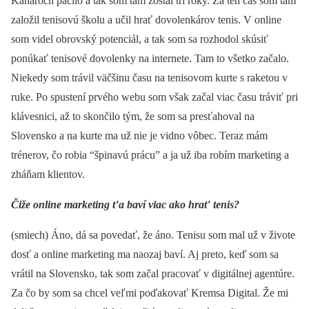
Kanároch páčilo a tak som tam zostal tri roky. Za ten čas som tam
založil tenisovú školu a učil hrať dovolenkárov tenis. V online
som videl obrovský potenciál, a tak som sa rozhodol skúsiť
ponúkať tenisové dovolenky na internete. Tam to všetko začalo.
Niekedy som trávil väčšinu času na tenisovom kurte s raketou v
ruke. Po spustení prvého webu som však začal viac času tráviť pri
klávesnici, až to skončilo tým, že som sa presťahoval na
Slovensko a na kurte ma už nie je vidno vôbec. Teraz mám
trénerov, čo robia “špinavú prácu” a ja už iba robím marketing a
zháňam klientov.
Čiže online marketing ťa baví viac ako hrať tenis?
(smiech) Áno, dá sa povedať, že áno. Tenisu som mal už v živote
dosť a online marketing ma naozaj baví. Aj preto, keď som sa
vrátil na Slovensko, tak som začal pracovať v digitálnej agentúre.
Za čo by som sa chcel veľmi poďakovať Kremsa Digital. Že mi