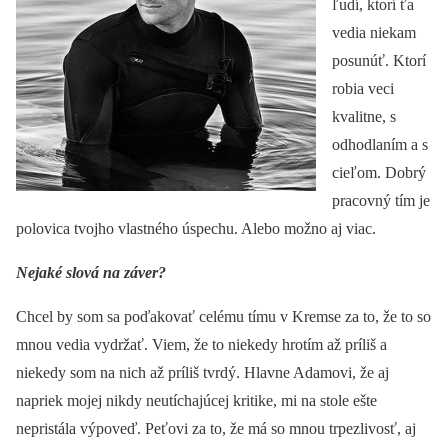
ľudí, ktorí ťa
vedia niekam
posunúť. Ktorí
robia veci
kvalitne, s
odhodlaním a s
cieľom. Dobrý
pracovný tím je
polovica tvojho vlastného úspechu. Alebo možno aj viac.
Nejaké slová na záver?
Chcel by som sa poďakovať celému tímu v Kremse za to, že to so
mnou vedia vydržať. Viem, že to niekedy hrotím až príliš a
niekedy som na nich až príliš tvrdý. Hlavne Adamovi, že aj
napriek mojej nikdy neutíchajúcej kritike, mi na stole ešte
nepristála výpoveď. Peťovi za to, že má so mnou trpezlivosť, aj