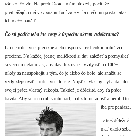
všetko, čo vie. Na prednáškach mám niekedy pocit, že
prednášajúci má viac snahu ľudí zabaviť a niečo im predať ako
ich niečo naučiť.
Čo sú podľa teba iné cesty k úspechu okrem vzdelávania?
Určite robiť veci precízne alebo aspoň s myšlienkou robiť veci
precízne. Na každej jednej maličkosti si dať záležať a premyslieť
si veci do detailu tak, aby dávali zmysel. Vždy ísť na 100% a
nikdy sa neuspokojiť s tým, čo je alebo čo bolo, ale snažiť sa
vždy zlepšovať a robiť veci lepšie. Nájsť si vlastný štýl a dať do
svojej práce vlastný rukopis. Taktiež je dôležité, aby ťa práca
bavila. Aby si to čo robíš robil rád, mal z toho radosť a nerobil to
iba pre peniaze.
Je tiež dôležité
mať okolo seba