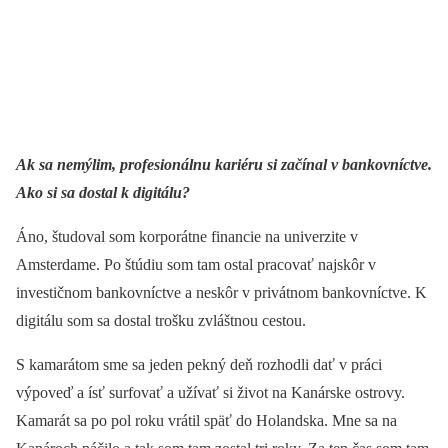
Ak sa nemýlim, profesionálnu kariéru si začínal v bankovníctve.
Ako si sa dostal k digitálu?
Áno, študoval som korporátne financie na univerzite v
Amsterdame. Po štúdiu som tam ostal pracovať najskôr v
investičnom bankovníctve a neskôr v privátnom bankovníctve. K
digitálu som sa dostal trošku zvláštnou cestou.
S kamarátom sme sa jeden pekný deň rozhodli dať v práci
výpoveď a ísť surfovať a užívať si život na Kanárske ostrovy.
Kamarát sa po pol roku vrátil späť do Holandska. Mne sa na