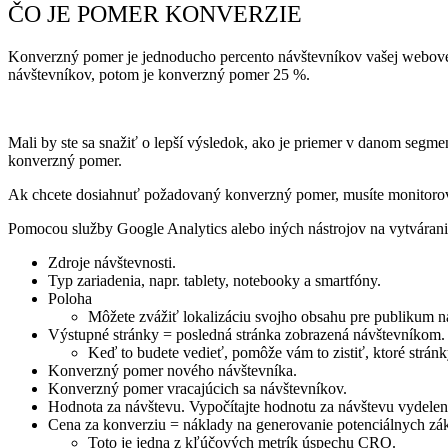
ČO JE POMER KONVERZIE
Konverzný pomer je jednoducho percento návštevníkov vašej webovej s
návštevníkov, potom je konverzný pomer 25 %.
Mali by ste sa snažiť o lepší výsledok, ako je priemer v danom se
konverzný pomer.
Ak chcete dosiahnuť požadovaný konverzný pomer, musíte monitoro
Pomocou služby Google Analytics alebo iných nástrojov na vytvárani
Zdroje návštevnosti.
Typ zariadenia, napr. tablety, notebooky a smartfóny.
Poloha
Môžete zvážiť lokalizáciu svojho obsahu pre publikum n
Výstupné stránky = posledná stránka zobrazená návštevníkom
Keď to budete vedieť, pomôže vám to zistiť, ktoré strán
Konverzný pomer nového návštevníka.
Konverzný pomer vracajúcich sa návštevníkov.
Hodnota za návštevu. Vypočítajte hodnotu za návštevu vydele
Cena za konverziu = náklady na generovanie potenciálnych zá
Toto je jedna z kľúčových metrík úspechu CRO.