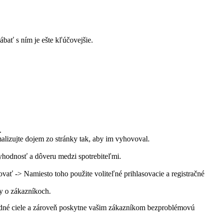
bať s ním je ešte kľúčovejšie.
.
malizujte dojem zo stránky tak, aby im vyhovoval.
ryhodnosť a dôveru medzi spotrebiteľmi.
vať -> Namiesto toho použite voliteľné prihlasovacie a registračné
y o zákazníkoch.
dné ciele a zároveň poskytne vašim zákazníkom bezproblémovú