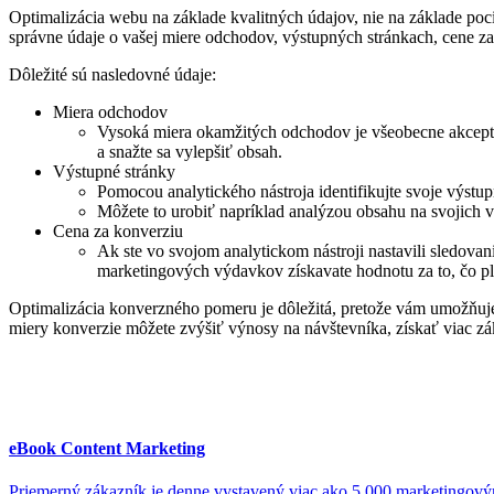
Optimalizácia webu na základe kvalitných údajov, nie na základe poc
správne údaje o vašej miere odchodov, výstupných stránkach, cene za
Dôležité sú nasledovné údaje:
Miera odchodov
Vysoká miera okamžitých odchodov je všeobecne akceptov
a snažte sa vylepšiť obsah.
Výstupné stránky
Pomocou analytického nástroja identifikujte svoje výstupn
Môžete to urobiť napríklad analýzou obsahu na svojich v
Cena za konverziu
Ak ste vo svojom analytickom nástroji nastavili sledova
marketingových výdavkov získavate hodnotu za to, čo pla
Optimalizácia konverzného pomeru je dôležitá, pretože vám umožňuje 
miery konverzie môžete zvýšiť výnosy na návštevníka, získať viac zák
eBook Content Marketing
Priemerný zákazník je denne vystavený viac ako 5 000 marketingov