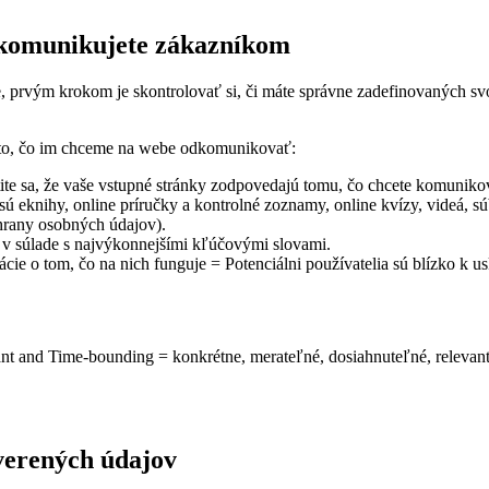
ré komunikujete zákazníkom
, prvým krokom je skontrolovať si, či máte správne zadefinovaných svoj
 to, čo im chceme na webe odkomunikovať:
tite sa, že vaše vstupné stránky zodpovedajú tomu, čo chcete komunik
o sú eknihy, online príručky a kontrolné zoznamy, online kvízy, videá,
chrany osobných údajov).
i v súlade s najvýkonnejšími kľúčovými slovami.
ie o tom, čo na nich funguje = Potenciálni používatelia sú blízko k u
vant and Time-bounding =
konkrétne, merateľné, dosiahnuteľné, relevan
overených údajov