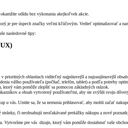
a okamžite odídu bez vykonania akejkoľvek akcie.
orý je pre úspech značky veľmi kľúčovým. Vedieť optimalizovať a nará
še nasledovné tipy:
 (UX)
v prioritných oblastiach viditeľný najpútavejší a najzaujímavejší obsah
denia vášho používateľa (počítač, telefón, tablet) a podľa potreby opti
om, ktorý vám pomôže zlepšiť sa pomocou základných otázok.
zákazníkov a obsah vytvorený používateľmi, aby ste zvýšili svoju dôve
 u vás. Uistite sa, že sa nemusia prihlasovať, aby mohli začať nakupo
né stránky, či neobsahujú neočakávané prekážky nákupu a nové poznatk
su.
Vytvoríme pre vás dizajn, ktorý vám pomôže dosiahnuť vaše obcho