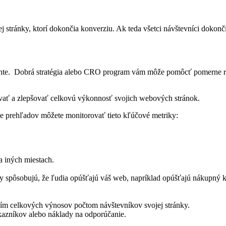
tránky, ktorí dokončia konverziu. Ak teda všetci návštevníci dokončia
gmente. Dobrá stratégia alebo CRO program vám môže pomôcť pomerne rý
vať a zlepšovať celkovú výkonnosť svojich webových stránok.
e prehľadov môžete monitorovať tieto kľúčové metriky:
a iných miestach.
.
ky spôsobujú, že ľudia opúšťajú váš web, napríklad opúšťajú nákupný k
ním celkových výnosov počtom návštevníkov svojej stránky.
kazníkov alebo náklady na odporúčanie.