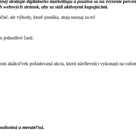
ej stratégie digitálneho marketingu a používa sa na zvýšenie perce
ch webových stránok, aby sa stali aktívnymi kupujúcimi.
né, ale výhody, ktoré ponúka, stoja naozaj za to!
 jednotlivé časti:
nosti akákoľvek požadovaná akcia, ktorú návštevníci vykonajú na vašom
hodnotná a merateľná.