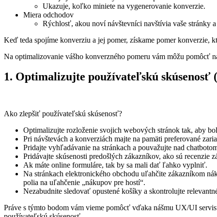
Ukazuje, koľko miniete na vygenerovanie konverzie.
Miera odchodov
Rýchlosť, akou noví návštevníci navštívia vaše stránky 
Keď teda spojíme konverziu a jej pomer, získame pomer konverzie, kt
Na optimalizovanie vášho konverzného pomeru vám môžu pomôcť na
1. Optimalizujte používateľskú skúsenosť
Ako zlepšiť používateľskú skúsenosť?
Optimalizujte rozloženie svojich webových stránok tak, aby bol 
Pri návštevách a konverziách majte na pamäti preferované zaria
Pridajte vyhľadávanie na stránkach a pouvažujte nad chatbot
Pridávajte skúsenosti predošlých zákazníkov, ako sú recenzie 
Ak máte online formuláre, tak by sa mali dať ľahko vyplniť.
Na stránkach elektronického obchodu uľahčite zákazníkom nákup
polia na uľahčenie „nákupov pre hostí“.
Nezabudnite sledovať opustené košíky a skontrolujte relevant
Práve s týmto bodom vám vieme pomôcť vďaka nášmu UX/UI servi
používateľskú skúsenosť.