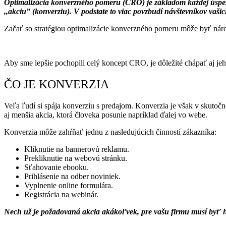
Optimalizácia konverzného pomeru (CRO) je základom každej úspešn
,,akciu” (konverziu). V podstate to viac povzbudí návštevníkov vaši
Začať so stratégiou optimalizácie konverzného pomeru môže byť nároč
Aby sme lepšie pochopili celý koncept CRO, je dôležité chápať aj jeho
ČO JE KONVERZIA
Veľa ľudí si spája konverziu s predajom. Konverzia je však v skutoč
aj menšia akcia, ktorá človeka posunie napríklad ďalej vo webe.
Konverzia môže zahŕňať jednu z nasledujúcich činností zákazníka:
Kliknutie na bannerovú reklamu.
Prekliknutie na webovú stránku.
Sťahovanie ebooku.
Prihlásenie na odber noviniek.
Vyplnenie online formulára.
Registrácia na webinár.
Nech už je požadovaná akcia akákoľvek, pre vašu firmu musí byť 