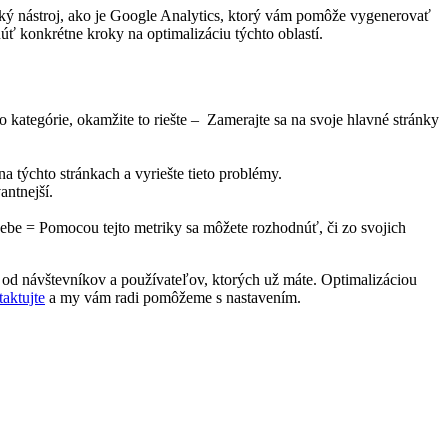
ický nástroj, ako je Google Analytics, ktorý vám pomôže vygenerovať
ť konkrétne kroky na optimalizáciu týchto oblastí.
ategórie, okamžite to riešte – Zamerajte sa na svoje hlavné stránky
na týchto stránkach a vyriešte tieto problémy.
antnejší.
webe = Pomocou tejto metriky sa môžete rozhodnúť, či zo svojich
 od návštevníkov a používateľov, ktorých už máte. Optimalizáciou
taktujte
a my vám radi pomôžeme s nastavením.