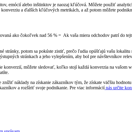
itov, emócií alebo inštinktov je naozaj kľúčová. Môžete použiť analyt
 konverziu a ďalších kľúčových metrikách, a až potom môžete podniknú
aná ako čokoľvek nad 56 % = Ak vaša miera odchodov patrí do tejto k
é stránky, potom sa pokúste zistiť, prečo ľudia opúšťajú vašu lokalitu 
ýstupných stránkach a jeho vylepšením, aby bol pre návštevníkov relev
nie konverzií, môžete sledovať, koľko stojí každá konverzia na vašom 
títe.
znížiť náklady na získanie zákazníkov tým, že získate väčšiu hodnotu
azníkov a rozšíriť svoje podnikanie. Pre viac informácií
nás určite kon
ým správam.