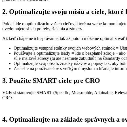
2. Optimalizujte svoju misiu a ciele, kto
Pokiaľ ide o optimalizáciu vašich cieľov, ktoré na webe komunikujete
uvedomujete si ich potreby, želania a zámery.
Až keď chápeme ich správanie, tak až potom môžeme optimalizovať
Optimalizujte vstupné stránky svojich webových stránok = Uis
Používajte a optimalizujte leady = Ide o bezplatné zdroje – ak
sú e-mailové adresy (tu ale nesmiete zabudnúť na štandardy o
Optimalizujte svoj obsah, značky názvov a popisy tak, aby bol
Zacieľte na používateľov s veľkým úmyslom a hľadajte informác
3. Použite SMART ciele pre CRO
Vždy si stanovujte SMART (
Specific, Measurable, Attainable, Rele
CRO.
4. Optimalizujte na základe správnych a 