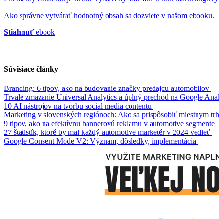
Ako správne vytvárať hodnotný obsah sa dozviete v našom ebooku.
Stiahnuť
ebook
Súvisiace články
Branding: 6 tipov, ako na budovanie značky predajcu automobilov
Trvalé zmazanie Universal Analytics a úplný prechod na Google Analy
10 AI nástrojov na tvorbu social media contentu
Marketing v slovenských regiónoch: Ako sa prispôsobiť miestnym tr
9 tipov, ako na efektívnu bannerovú reklamu v automotive segmente
27 štatistík, ktoré by mal každý automotive marketér v 2024 vedieť
Google Consent Mode V2: Význam, dôsledky, implementácia