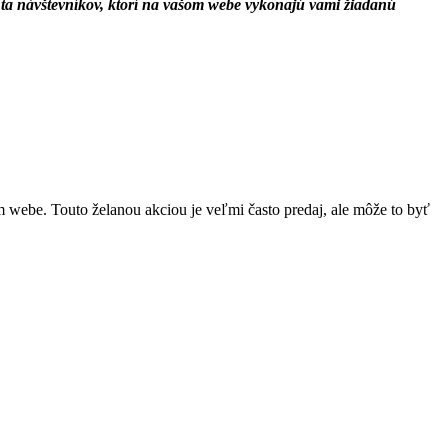
nta návštevníkov, ktorí na vašom webe vykonajú vami žiadanú
 webe. Touto želanou akciou je veľmi často predaj, ale môže to byť