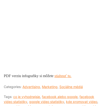
PDF verziu infografiky si môžete
stiahnuť tu.
Categories:
Advertising
,
Marketing
,
Sociálne médiá
Tags:
co je vyhodnejsie
,
facebook alebo google
,
facebook
video statistiky
,
google video statistiky
,
kde promovat video
,