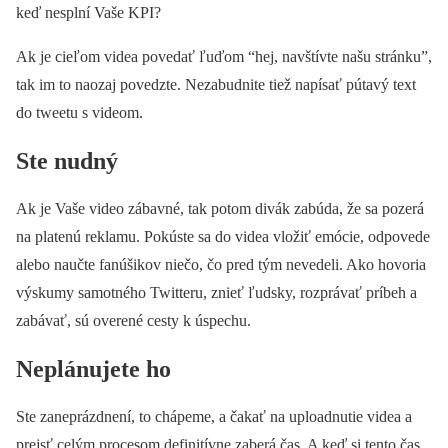
keď nesplní Vaše KPI?
Ak je cieľom videa povedať ľuďom “hej, navštívte našu stránku”,
tak im to naozaj povedzte. Nezabudnite tiež napísať pútavý text
do tweetu s videom.
Ste nudný
Ak je Vaše video zábavné, tak potom divák zabúda, že sa pozerá
na platenú reklamu. Pokúste sa do videa vložiť emócie, odpovede
alebo naučte fanúšikov niečo, čo pred tým nevedeli. Ako hovoria
výskumy samotného Twitteru, znieť ľudsky, rozprávať príbeh a
zabávať, sú overené cesty k úspechu.
Neplánujete ho
Ste zaneprázdnení, to chápeme, a čakať na uploadnutie videa a
prejsť celým procesom definitívne zaberá čas. A keď si tento čas