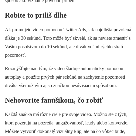
spôsob ako vizuálne povedať príbeh.
Robíte to príliš dlhé
Ak promujete video pomocou Twitter Ads, tak najdlhšia povolená
dĺžka je 30 sekúnd. Toto môže byť skvelé, ak sa neviete zmestiť s
Vašim posolstvom do 10 sekúnd, ale divák veľmi rýchlo stratí
pozornosť.
Rozmýšľajte nad tým, že video štartuje automaticky pomocou
autoplay a použite prvých pár sekúnd na zachytenie pozornosti
diváka všemožným aj so značkou nesúvisiacim spôsobom.
Nehovoríte fanúšikom, čo robiť
Každá značka má rôzne ciele pre svoje video. Možno ste z tých,
ktorí pozerajú na pozretia, angažovanosť, leady alebo konverzie.
Môžete vytvoriť dokonalý vizuálny klip, ale na čo vôbec bude,