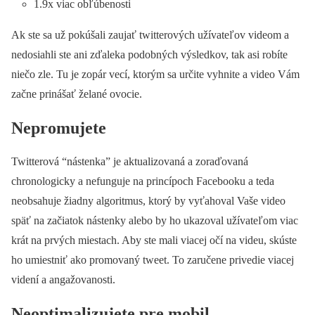
1.9x viac obľúbenosti
Ak ste sa už pokúšali zaujať twitterových užívateľov videom a
nedosiahli ste ani zďaleka podobných výsledkov, tak asi robíte
niečo zle. Tu je zopár vecí, ktorým sa určite vyhnite a video Vám
začne prinášať želané ovocie.
Nepromujete
Twitterová “nástenka” je aktualizovaná a zoraďovaná
chronologicky a nefunguje na princípoch Facebooku a teda
neobsahuje žiadny algoritmus, ktorý by vyťahoval Vaše video
späť na začiatok nástenky alebo by ho ukazoval užívateľom viac
krát na prvých miestach. Aby ste mali viacej očí na videu, skúste
ho umiestniť ako promovaný tweet. To zaručene privedie viacej
videní a angažovanosti.
Neoptimalizujete pre mobil