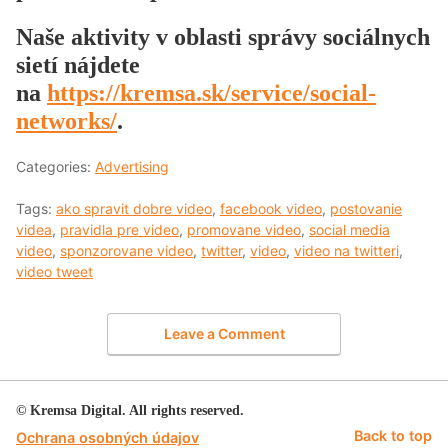
Naše aktivity v oblasti správy sociálnych
sietí nájdete
na
https://kremsa.sk/service/social-
networks/
.
Categories:
Advertising
Tags:
ako spravit dobre video
,
facebook video
,
postovanie
videa
,
pravidla pre video
,
promovane video
,
social media
video
,
sponzorovane video
,
twitter
,
video
,
video na twitteri
,
video tweet
Leave a Comment
© Kremsa Digital. All rights reserved.
Back to top
Ochrana osobných údajov