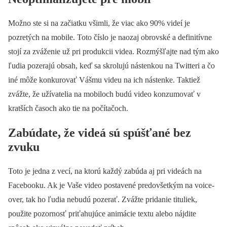
Možno ste si na začiatku všimli, že viac ako 90% videí je
pozretých na mobile. Toto číslo je naozaj obrovské a definitívne
stojí za zváženie už pri produkcii videa. Rozmýšľajte nad tým ako
ľudia pozerajú obsah, keď sa skrolujú nástenkou na Twitteri a čo
iné môže konkurovať Vášmu videu na ich nástenke. Taktiež
zvážte, že užívatelia na mobiloch budú video konzumovať v
kratších časoch ako tie na počítačoch.
Zabúdate, že videá sú spúšťané bez
zvuku
Toto je jedna z vecí, na ktorú každý zabúda aj pri videách na
Facebooku. Ak je Vaše video postavené predovšetkým na voice-
over, tak ho ľudia nebudú pozerať. Zvážte pridanie tituliek,
použite pozornosť priťahujúce animácie textu alebo nájdite