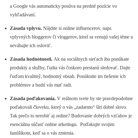
a Google vás automaticky posúva na predné pozície vo
vyhľadávaní.
Zásada vplyvu.
Nájdite si online influencerov, napr.
vplyvných bloggerov či vloggerov, ktorí sa venujú vašej téme a
neváhajte ich osloviť.
Zásada hodnotnosti.
Ak na sociálnych sieťach iba ponúkate
produkty a služby, ľudia vás čoskoro prestanú sledovať. Dajte
ľuďom kvalitný, hodnotný obsah. Ponúknite im riešenie ich
problémov a budú vás mať radi.
Zásada poďakovania.
V reálnom svete by ste pravdepodobne
poďakovali človeku, ktorý o vás „zadarmo“ šíri dobré slovo.
Tak prečo to nerobiť aj online? Budovanie dobrých vzťahov je
esenciálna súčasť online arketingu. Poďakujte svojim
fanúšikom, keď sa o vás zmienia.