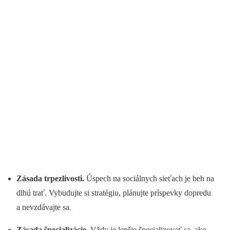
Zásada trpezlivosti.
Úspech na sociálnych sieťach je beh na
dlhú trať. Vybudujte si stratégiu, plánujte príspevky dopredu
a nevzdávajte sa.
Zásada špecializácie.
Vždy je lepšie špecializovať sa, ako