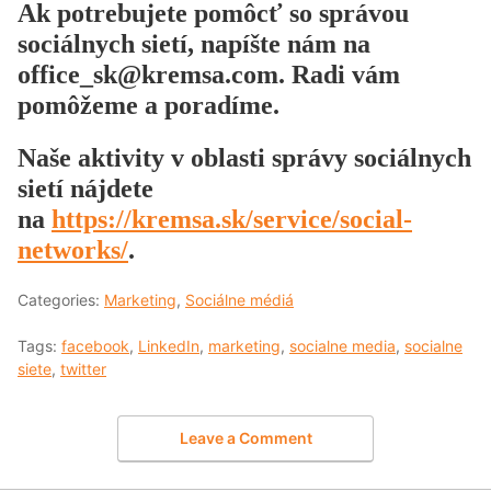
Ak potrebujete pomôcť so správou
sociálnych sietí, napíšte nám na
office_sk@kremsa.com
. Radi vám
pomôžeme a poradíme.
Naše aktivity v oblasti správy sociálnych
sietí nájdete
na
https://kremsa.sk/service/social-
networks/
.
Categories:
Marketing
,
Sociálne médiá
Tags:
facebook
,
LinkedIn
,
marketing
,
socialne media
,
socialne
siete
,
twitter
Leave a Comment