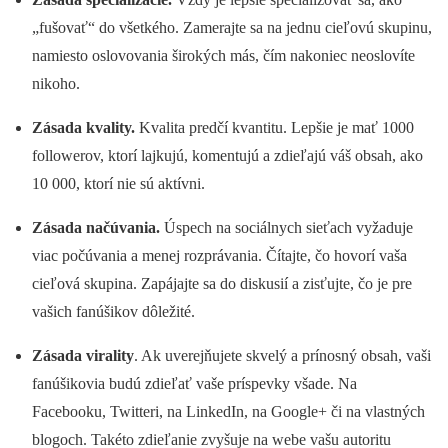
„fušovať“ do všetkého. Zamerajte sa na jednu cieľovú skupinu,
namiesto oslovovania širokých más, čím nakoniec neoslovíte
nikoho.
Zásada kvality.
Kvalita predčí kvantitu. Lepšie je mať 1000
followerov, ktorí lajkujú, komentujú a zdieľajú váš obsah, ako
10 000, ktorí nie sú aktívni.
Zásada načúvania.
Úspech na sociálnych sieťach vyžaduje
viac počúvania a menej rozprávania. Čítajte, čo hovorí vaša
cieľová skupina. Zapájajte sa do diskusií a zisťujte, čo je pre
vašich fanúšikov dôležité.
Zásada virality
. Ak uverejňujete skvelý a prínosný obsah, vaši
fanúšikovia budú zdieľať vaše príspevky všade. Na
Facebooku, Twitteri, na LinkedIn, na Google+ či na vlastných
blogoch. Takéto zdieľanie zvyšuje na webe vašu autoritu