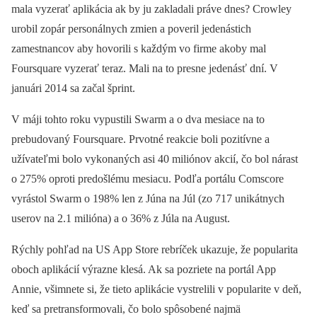
mala vyzerať aplikácia ak by ju zakladali práve dnes? Crowley
urobil zopár personálnych zmien a poveril jedenástich
zamestnancov aby hovorili s každým vo firme akoby mal
Foursquare vyzerať teraz. Mali na to presne jedenásť dní. V
januári 2014 sa začal šprint.
V máji tohto roku vypustili Swarm a o dva mesiace na to
prebudovaný Foursquare. Prvotné reakcie boli pozitívne a
užívateľmi bolo vykonaných asi 40 miliónov akcií, čo bol nárast
o 275% oproti predošlému mesiacu. Podľa portálu Comscore
vyrástol Swarm o 198% len z Júna na Júl (zo 717 unikátnych
userov na 2.1 milióna) a o 36% z Júla na August.
Rýchly pohľad na US App Store rebríček ukazuje, že popularita
oboch aplikácií výrazne klesá. Ak sa pozriete na portál App
Annie, všimnete si, že tieto aplikácie vystrelili v popularite v deň,
keď sa pretransformovali, čo bolo spôsobené najmä