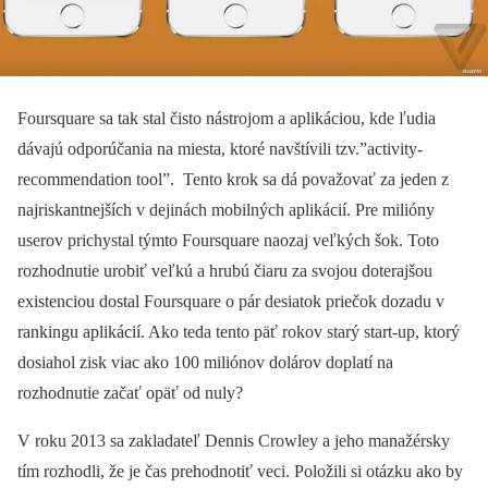
Foursquare sa tak stal čisto nástrojom a aplikáciou, kde ľudia
dávajú odporúčania na miesta, ktoré navštívili tzv.”activity-
recommendation tool”. Tento krok sa dá považovať za jeden z
najriskantnejších v dejinách mobilných aplikácií. Pre milióny
userov prichystal týmto Foursquare naozaj veľkých šok. Toto
rozhodnutie urobiť veľkú a hrubú čiaru za svojou doterajšou
existenciou dostal Foursquare o pár desiatok priečok dozadu v
rankingu aplikácií. Ako teda tento päť rokov starý start-up, ktorý
dosiahol zisk viac ako 100 miliónov dolárov doplatí na
rozhodnutie začať opäť od nuly?
V roku 2013 sa zakladateľ Dennis Crowley a jeho manažérsky
tím rozhodli, že je čas prehodnotiť veci. Položili si otázku ako by