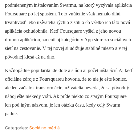
podmieneným inštalovaním Swarmu, na ktorý vyzývala aplikácia
Foursquare po jej spustení. Toto vnútenie však nemalo dlhú
trvanlivosť lebo užívatelia rýchlo zistili o čo všetko ich táto nová
aplikácia ochudobnila. Keď Foursquare vyšiel z jeho novou
druhou aplikáciou, zmenil aj kategóriu v App store zo sociálnych
sietí na cestovanie. V tej novej si udržuje stabilné miesto a v tej
pôvodnej klesá až na dno.
Každopádne popularita ide dole a s ňou aj počet inštalácií. Aj keď
oficiálne zdroje z Foursquareu hovoria, že to nie je ešte koniec,
ale len začiatok transformácie, užívatelia neveria, že sa pôvodný
náboj ešte niekedy vráti. Ak príde niekto zo starým Foursquare
len pod iným názvom, je len otázka času, kedy celý Swarm
padne.
Categories:
Sociálne médiá