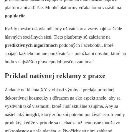
platformami a ďalšie. Mnohé platformy vďaka tomu vzrástli na
popularite
.
Každý mesiac oslovia miliardy užívateľov a vyrovnajú sa škále
hlavných sociálnych sietí. Tieto platformy sú založené na
prediktívnych algoritmoch
podobných Facebooku, ktoré
spájajú každého online používateľa s položkami obsahu, ktoré ho
budú s najväčšou pravdepodobnosťou zaujímať.
Príklad natívnej reklamy z praxe
Zadanie od klienta XY v oblasti výroby a predaja prírodnej
dekoratívnej kozmetiky s dôrazom na eko aspekt znelo, aby sa
vyzdvihli také vlastnosti, ktoré ľudí aktuálne zaujíma. Aby sa
našiel taký
insight
, ktorý zdôrazní potrebu používať eco-friendly
produkty, keďže v prírode sa nachádza už neúnosné množstvo
mikroplastov a naša planéta, aj živočíchy sú nimi zahltené.