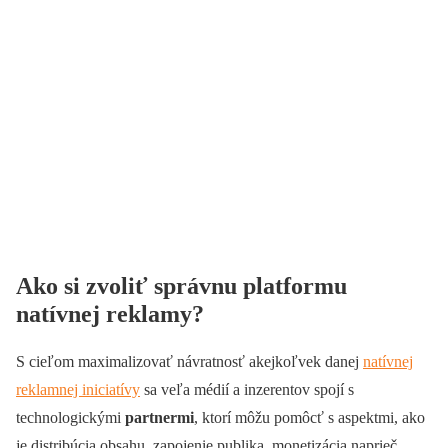
Ako si zvoliť správnu platformu
natívnej reklamy?
S cieľom maximalizovať návratnosť akejkoľvek danej
natívnej
reklamnej iniciatívy
sa veľa médií a inzerentov spojí s
technologickými
partnermi
, ktorí môžu pomôcť s aspektmi, ako
je distribúcia obsahu, zapojenie publika, monetizácia naprieč