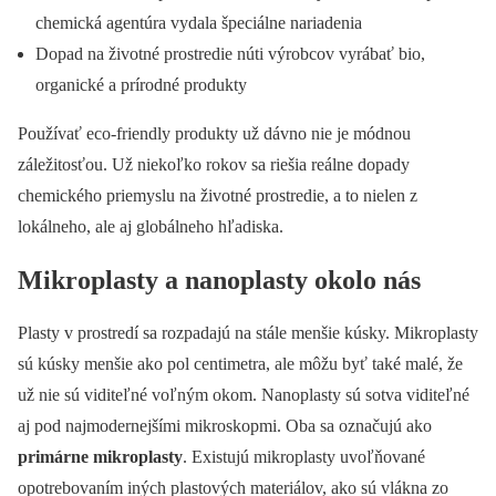
chemická agentúra vydala špeciálne nariadenia
Dopad na životné prostredie núti výrobcov vyrábať bio,
organické a prírodné produkty
Používať eco-friendly produkty už dávno nie je módnou
záležitosťou. Už niekoľko rokov sa riešia reálne dopady
chemického priemyslu na životné prostredie, a to nielen z
lokálneho, ale aj globálneho hľadiska.
Mikroplasty a nanoplasty okolo nás
Plasty v prostredí sa rozpadajú na stále menšie kúsky. Mikroplasty
sú kúsky menšie ako pol centimetra, ale môžu byť také malé, že
už nie sú viditeľné voľným okom. Nanoplasty sú sotva viditeľné
aj pod najmodernejšími mikroskopmi. Oba sa označujú ako
primárne mikroplasty
. Existujú mikroplasty uvoľňované
opotrebovaním iných plastových materiálov, ako sú vlákna zo