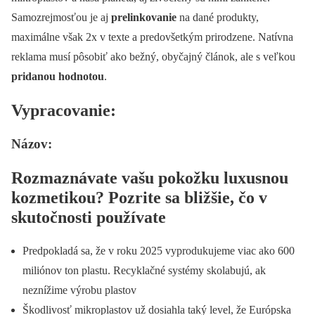
Samozrejmosťou je aj
prelinkovanie
na dané produkty,
maximálne však 2x v texte a predovšetkým prirodzene. Natívna
reklama musí pôsobiť ako bežný, obyčajný článok, ale s veľkou
pridanou hodnotou
.
Vypracovanie:
Názov:
Rozmaznávate vašu pokožku luxusnou
kozmetikou? Pozrite sa bližšie, čo v
skutočnosti používate
Predpokladá sa, že v roku 2025 vyprodukujeme viac ako 600
miliónov ton plastu. Recyklačné systémy skolabujú, ak
neznížime výrobu plastov
Škodlivosť mikroplastov už dosiahla taký level, že Európska