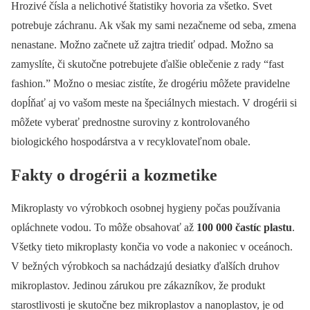
Hrozivé čísla a nelichotivé štatistiky hovoria za všetko. Svet
potrebuje záchranu. Ak však my sami nezačneme od seba, zmena
nenastane. Možno začnete už zajtra triediť odpad. Možno sa
zamyslíte, či skutočne potrebujete ďalšie oblečenie z rady “fast
fashion.” Možno o mesiac zistíte, že drogériu môžete pravidelne
dopĺňať aj vo vašom meste na špeciálnych miestach. V drogérii si
môžete vyberať prednostne suroviny z kontrolovaného
biologického hospodárstva a v recyklovateľnom obale.
Fakty o drogérii a kozmetike
Mikroplasty vo výrobkoch osobnej hygieny počas používania
opláchnete vodou. To môže obsahovať až
100 000 častíc plastu
.
Všetky tieto mikroplasty končia vo vode a nakoniec v oceánoch.
V bežných výrobkoch sa nachádzajú desiatky ďalších druhov
mikroplastov. Jedinou zárukou pre zákazníkov, že produkt
starostlivosti je skutočne bez mikroplastov a nanoplastov, je od