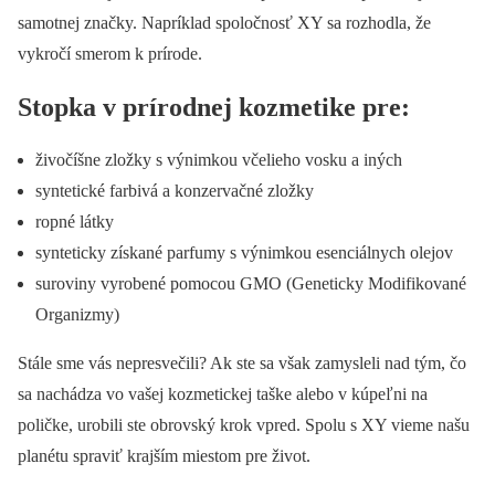
samotnej značky. Napríklad spoločnosť XY sa rozhodla, že
vykročí smerom k prírode.
Stopka v prírodnej kozmetike pre:
živočíšne zložky s výnimkou včelieho vosku a iných
syntetické farbivá a konzervačné zložky
ropné látky
synteticky získané parfumy s výnimkou esenciálnych olejov
suroviny vyrobené pomocou GMO (Geneticky Modifikované
Organizmy)
Stále sme vás nepresvečili? Ak ste sa však zamysleli nad tým, čo
sa nachádza vo vašej kozmetickej taške alebo v kúpeľni na
poličke, urobili ste obrovský krok vpred. Spolu s XY vieme našu
planétu spraviť krajším miestom pre život.