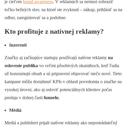
je cieľom
brand awareness
. V reklamách sa nemusí zobraziť
toľko bežných slov, na ktoré ste zvyknutí – nákup, prihlásiť sa na
odber, zaregistrovať sa a podobne.
Kto profituje z natívnej reklamy?
Inzerenti
Značky aj začínajúce startupy používajú natívne reklamy
na
oslovenie publika
vo veľmi pôsobivých okamihoch, keď ľudia
už konzumujú obsah a sú pripravení objavovať niečo nové. Tieto
kampane môžu dosiahnuť KPIs v oblasti povedomia o značke na
vysokej úrovni, ako aj osloviť potenciálnych klientov počas
predaja v dolnej časti
funnelu
.
Médiá
Mediá a publisheri prijali natívne reklamy ako nepostrádateľný