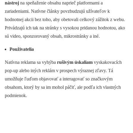
nástroj
na speňaženie obsahu naprieč platformami a
zariadeniami. Natívne články povzbudzujú užívateľov k
hodnotnej akcii bez toho, aby obetovali celkový zážitok z webu.
Privádzajú ich tak na stránky s vysokou pridanou hodnotou, ako
sú video, sponzorovaný obsah, mikrostránky a iné.
Používatelia
Natívna reklama sa vyhýba
rušivým úskaliam
vyskakovacích
pop-up alebo iných reklám v prospech výraznej zľavy. Tá
umožňuje ľuďom objavovať a interagovať so značkovým
obsahom, ktorý by sa im mohol páčiť, ale podľa ich vlastných
podmienok.