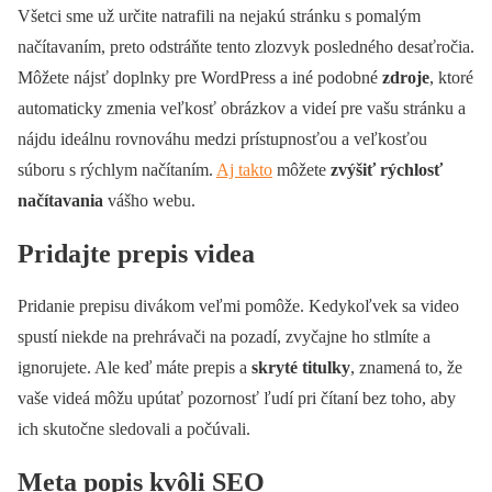
Všetci sme už určite natrafili na nejakú stránku s pomalým
načítavaním, preto odstráňte tento zlozvyk posledného desaťročia.
Môžete nájsť doplnky pre WordPress a iné podobné
zdroje
, ktoré
automaticky zmenia veľkosť obrázkov a videí pre vašu stránku a
nájdu ideálnu rovnováhu medzi prístupnosťou a veľkosťou
súboru s rýchlym načítaním.
Aj takto
môžete
zvýšiť rýchlosť
načítavania
vášho webu.
Pridajte prepis videa
Pridanie prepisu divákom veľmi pomôže. Kedykoľvek sa video
spustí niekde na prehrávači na pozadí, zvyčajne ho stlmíte a
ignorujete. Ale keď máte prepis a
skryté titulky
, znamená to, že
vaše videá môžu upútať pozornosť ľudí pri čítaní bez toho, aby
ich skutočne sledovali a počúvali.
Meta popis kvôli SEO