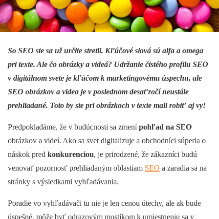
So SEO ste sa už určite stretli. Kľúčové slová sú alfa a omega
pri texte. Ale čo obrázky a videá? Udržanie čistého profilu SEO
v digitálnom svete je kľúčom k marketingovému úspechu, ale
SEO obrázkov a videa je v poslednom desaťročí neustále
prehliadané. Toto by ste pri obrázkoch v texte mali robiť aj vy!
Predpokladáme, že v budúcnosti sa zmení
pohľad na SEO
obrázkov a videí. Ako sa svet digitalizuje a obchodníci súperia o
náskok pred
konkurenciou
, je prirodzené, že zákazníci budú
venovať pozornosť prehliadaným oblastiam
SEO
a zaradia sa na
stránky s výsledkami vyhľadávania.
Poradie vo vyhľadávači tu nie je len cenou útechy, ale ak bude
úspešné, môže byť odrazovým mostíkom k umiestneniu sa v