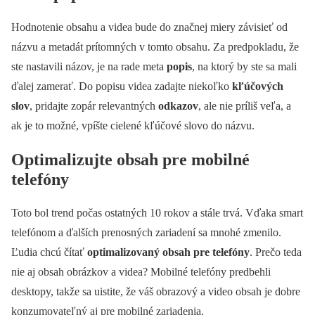
Hodnotenie obsahu a videa bude do značnej miery závisieť od
názvu a metadát prítomných v tomto obsahu. Za predpokladu, že
ste nastavili názov, je na rade meta
popis
, na ktorý by ste sa mali
ďalej zamerať. Do popisu videa zadajte niekoľko
kľúčových
slov
, pridajte zopár relevantných
odkazov
, ale nie príliš veľa, a
ak je to možné, vpíšte cielené kľúčové slovo do názvu.
Optimalizujte obsah pre mobilné
telefóny
Toto bol trend počas ostatných 10 rokov a stále trvá. Vďaka smart
telefónom a ďalších prenosných zariadení sa mnohé zmenilo.
Ľudia chcú čítať
optimalizovaný obsah pre telefóny
. Prečo teda
nie aj obsah obrázkov a videa? Mobilné telefóny predbehli
desktopy, takže sa uistite, že váš obrazový a video obsah je dobre
konzumovateľný aj pre mobilné zariadenia.