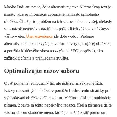
Mnoho ľudí ani nevie, čo je alternatívny text. Alternatívny text je
miesto
, kde sú informácie zobrazené namiesto samotného
obrázka. Či už je to problém na ich strane alebo na vašej, niekedy
sa obrázok nemusí zobraziť, a to poškodí ich zážitok z návštevy
vášho webu.
User experience
ide dole vodou. Pridanie
alternatívneho textu, zvyčajne vo forme vety opisujúcej obrázok,
a použitia kľúčového slova na zvýšenie SEO je spôsob, ako
zážitok
z čítania a prehliadania
zvýšite
.
Optimalizujte názov súboru
Opäť pomerne jednoduchý tip, ale jeden z najzákladnejších.
Názvy relevantných obrázkov pomôžu
hodnoteniu
stránky
pri
vyhľadávaní obrázkov. Obrázok má väčšinou čísla a kombinácie
písmen. Zbavte sa tohto nepekného reťazca čísel a písmen a dajte
vášmu súboru skutočné meno, ktoré je možné zistiť pomocou