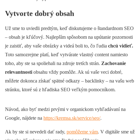
Vytvorte dobrý obsah
Už sme to uviedli predtým, keď diskutujeme o štandardnom SEO
– obsah je kľúčový. Najlepším spôsobom na upútanie pozornosti
je zaistiť, aby vaše obrázky a videá boli to, čo ľudia
chcú vidieť.
Toto samozrejme platí, keď vytvárate vlastný content namiesto
toho, aby ste sa spoliehali na zdroje tretích strán.
Zachovanie
relevantnosti
obsahu vždy pomôže. Ak sú vaše veci dobré,
môžete dokonca získať spätné odkazy – backlinky – na vašu web
stránku, ktoré sú z hľadiska SEO veľkým pomocníkom.
Návod, ako byť medzi prvými v organickom vyhľadávaní na
Google, nájdete na
https://kremsa.sk/service/seo/
.
Ak by ste si nevedeli dať rady,
pomôžeme vám
. V digitále sme už