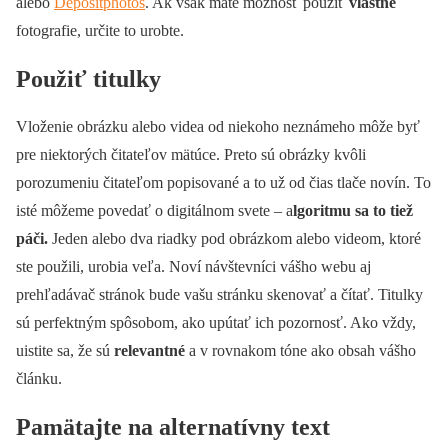
alebo
Depositphotos
. Ak však máte možnosť použiť
vlastné
fotografie, určite to urobte.
Použiť titulky
Vloženie obrázku alebo videa od niekoho neznámeho môže byť
pre niektorých čitateľov mätúce. Preto sú obrázky kvôli
porozumeniu čitateľom popisované a to už od čias tlače novín. To
isté môžeme povedať o digitálnom svete – a
lgoritmu sa to tiež
páči.
Jeden alebo dva riadky pod obrázkom alebo videom, ktoré
ste použili, urobia veľa. Noví návštevníci vášho webu aj
prehľadávač stránok bude vašu stránku skenovať a čítať. Titulky
sú perfektným spôsobom, ako upútať ich pozornosť. Ako vždy,
uistite sa, že sú
relevantné
a v rovnakom tóne ako obsah vášho
článku.
Pamätajte na alternatívny text