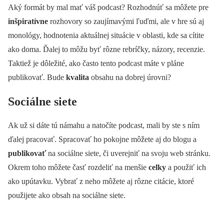
Aký formát by mal mať váš podcast? Rozhodnúť sa môžete pre
inšpiratívne
rozhovory so zaujímavými ľuďmi, ale v hre sú aj
monológy, hodnotenia aktuálnej situácie v oblasti, kde sa cítite
ako doma. Ďalej to môžu byť rôzne rebríčky, názory, recenzie.
Taktiež je dôležité, ako často tento podcast máte v pláne
publikovať. Bude
kvalita
obsahu na dobrej úrovni?
Sociálne siete
Ak už si dáte tú námahu a natočíte podcast, mali by ste s ním
ďalej pracovať. Spracovať ho pokojne môžete aj do blogu a
publikovať
na sociálne siete, či uverejniť na svoju web stránku.
Okrem toho môžete časť rozdeliť na menšie
celky
a použiť ich
ako upútavku. Vybrať z neho môžete aj rôzne citácie, ktoré
použijete ako obsah na sociálne siete.