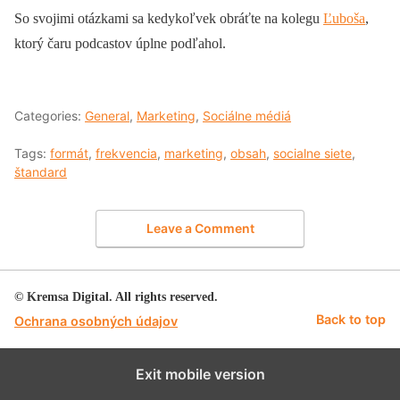
So svojimi otázkami sa
kedykoľvek obráťte na kolegu
Ľuboša
,
ktorý čaru podcastov úplne podľahol.
Categories:
General
,
Marketing
,
Sociálne médiá
Tags:
formát
,
frekvencia
,
marketing
,
obsah
,
socialne siete
,
štandard
Leave a Comment
© Kremsa Digital. All rights reserved.
Back to top
Ochrana osobných údajov
Exit mobile version