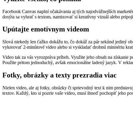
Facebook Canvas naplní očakávania aj tých najodvážnejších marketér
dosýta sa vyhrať s textom, namixovať si kreatívny vizuál alebo pripo
Upútajte emotívnym videom
Slová niekedy len ťažko dokážu to, čo dokáž za pár sekúnd jediný ob
vykreovať 2-minútové video alebo si vyskladať drobnú minisériu kra
Video tak za vás vyrozpráva príbeh. Využite jeho obsah na získanie po
Použite pritom jednoduchý, avšak emocionálne ladený jazyk. V rekla
Fotky, obrázky a texty prezradia viac
Nielen video, ale aj fotky, obrázky či sprievodný text k nim predstavu
textov. Každý, kto si pozrie vaše video, musí ihneď pochopiť jeho pos