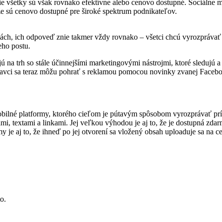
Nie všetky sú však rovnako efektívne alebo cenovo dostupné. Sociálne
e sú cenovo dostupné pre široké spektrum podnikateľov.
ch, ich odpoveď znie takmer vždy rovnako – všetci chcú vyrozprávať 
eho postu.
jú na trh so stále účinnejšími marketingovými nástrojmi, ktoré sledujú a
onikavci sa teraz môžu pohrať s reklamou pomocou novinky zvanej Fac
bilné platformy, ktorého cieľom je pútavým spôsobom vyrozprávať prí
, textami a linkami. Jej veľkou výhodou je aj to, že je dostupná zd
 je aj to, že ihneď po jej otvorení sa vložený obsah uploaduje sa na c
o.