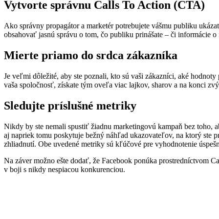
Vytvorte správnu Calls To Action (CTA)
Ako správny propagátor a marketér potrebujete vášmu publiku ukázať
obsahovať jasnú správu o tom, čo publiku prinášate – či informácie 
Mierte priamo do srdca zákazníka
Je veľmi dôležité, aby ste poznali, kto sú vaši zákazníci, aké hodnot
vaša spoločnosť, získate tým oveľa viac lajkov, sharov a na konci zv
Sledujte príslušné metriky
Nikdy by ste nemali spustiť žiadnu marketingovú kampaň bez toho, aby
aj napriek tomu poskytuje bežný náhľad ukazovateľov, na ktorý ste p
zhliadnutí. Obe uvedené metriky sú kľúčové pre vyhodnotenie úspešno
Na záver možno ešte dodať, že Facebook ponúka prostredníctvom Canva
v boji s nikdy nespiacou konkurenciou.