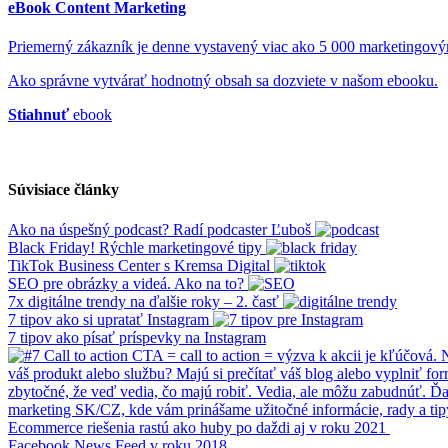
eBook Content Marketing
Priemerný zákazník je denne vystavený viac ako 5 000 marketingov
Ako správne vytvárať hodnotný obsah sa dozviete v našom ebooku.
Stiahnuť
ebook
Súvisiace články
Ako na úspešný podcast? Radí podcaster Ľuboš
Black Friday! Rýchle marketingové tipy
TikTok Business Center s Kremsa Digital
SEO pre obrázky a videá. Ako na to?
7x digitálne trendy na ďalšie roky – 2. časť
7 tipov ako si upratať Instagram
7 tipov ako písať príspevky na Instagram
Ecommerce riešenia rastú ako huby po daždi aj v roku 2021
Facebook News Feed v roku 2018