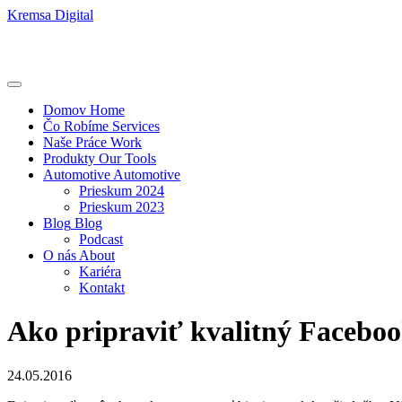
Kremsa Digital
Domov
Home
Čo Robíme
Services
Naše Práce
Work
Produkty
Our Tools
Automotive
Automotive
Prieskum 2024
Prieskum 2023
Blog
Blog
Podcast
O nás
About
Kariéra
Kontakt
Ako pripraviť kvalitný Facebo
24.05.2016