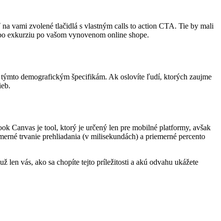
 vami zvolené tlačidlá s vlastným calls to action CTA. Tie by mali
alebo exkurziu po vašom vynovenom online shope.
lamy týmto demografickým špecifikám. Ak oslovíte ľudí, ktorých zaujme
ieb.
ok Canvas je tool, ktorý je určený len pre mobilné platformy, avšak
merné trvanie prehliadania (v milisekundách) a priemerné percento
en vás, ako sa chopíte tejto príležitosti a akú odvahu ukážete