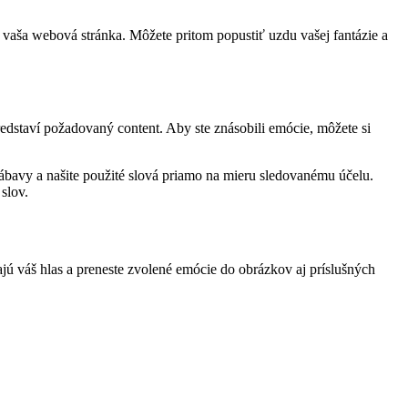
vaša webová stránka. Môžete pritom popustiť uzdu vašej fantázie a
edstaví požadovaný content. Aby ste znásobili emócie, môžete si
 zábavy a našite použité slová priamo na mieru sledovanému účelu.
slov.
žajú váš hlas a preneste zvolené emócie do obrázkov aj príslušných