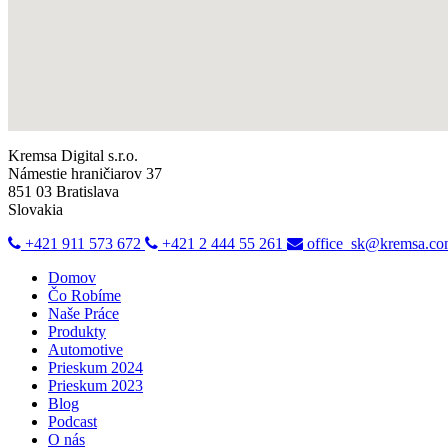
Kremsa Digital s.r.o.
Námestie hraničiarov 37
851 03 Bratislava
Slovakia
+421 911 573 672
+421 2 444 55 261
office_sk@kremsa.c
Domov
Čo Robíme
Naše Práce
Produkty
Automotive
Prieskum 2024
Prieskum 2023
Blog
Podcast
O nás