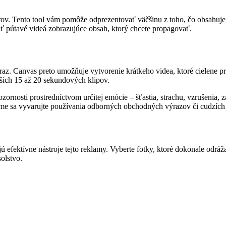
ov. Tento tool vám pomôže odprezentovať väčšinu z toho, čo obsahuje 
jiť pútavé videá zobrazujúce obsah, ktorý chcete propagovať.
raz. Canvas preto umožňuje vytvorenie krátkeho videa, ktoré cielene pr
tších 15 až 20 sekundových klipov.
zornosti prostredníctvom určitej emócie – šťastia, strachu, vzrušenia,
me sa vyvarujte používania odborných obchodných výrazov či cudzích 
jú efektívne nástroje tejto reklamy. Vyberte fotky, ktoré dokonale odrá
olstvo.