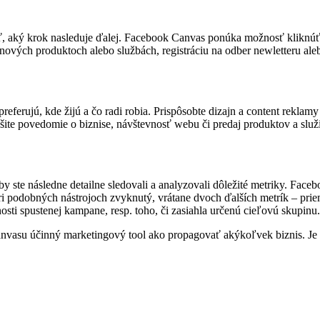
, aký krok nasleduje ďalej. Facebook Canvas ponúka možnosť kliknúť na
o nových produktoch alebo službách, registráciu na odber newletteru 
y preferujú, kde žijú a čo radi robia. Prispôsobte dizajn a content rek
ýšite povedomie o biznise, návštevnosť webu či predaj produktov a služ
 ste následne detailne sledovali a analyzovali dôležité metriky. Facebo
ri podobných nástrojoch zvyknutý, vrátane dvoch ďalších metrík – prie
sti spustenej kampane, resp. toho, či zasiahla určenú cieľovú skupinu.
su účinný marketingový tool ako propagovať akýkoľvek biznis. Je už l