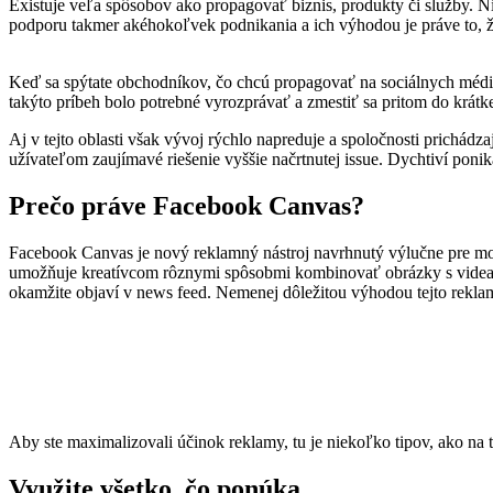
Existuje veľa spôsobov ako propagovať biznis, produkty či služby. 
podporu takmer akéhokoľvek podnikania a ich výhodou je práve to, ž
Keď sa spýtate obchodníkov, čo chcú propagovať na sociálnych médiá
takýto príbeh bolo potrebné vyrozprávať a zmestiť sa pritom do krátk
Aj v tejto oblasti však vývoj rýchlo napreduje a spoločnosti prichádza
užívateľom zaujímavé riešenie vyššie načrtnutej issue. Dychtiví p
Prečo práve Facebook Canvas?
Facebook Canvas je nový reklamný nástroj navrhnutý výlučne pre mo
umožňuje kreatívcom rôznymi spôsobmi kombinovať obrázky s videami
okamžite objaví v news feed. Nemenej dôležitou výhodou tejto reklamy
Aby ste maximalizovali účinok reklamy, tu je niekoľko tipov, ako na t
Využite všetko, čo ponúka