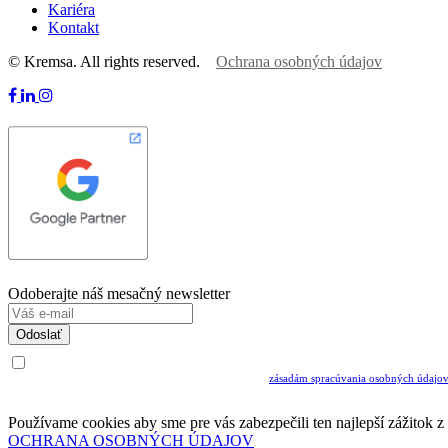
Kariéra
Kontakt
© Kremsa. All rights reserved.
Ochrana osobných údajov
Odoberajte náš mesačný newsletter
Odoslať
Uvedením Vášho emailu a potvrdením ODOSLAŤ súhlasíte s prijímaním Newslettra.
Súčasne potvrdzujete, že ste si prečítali a porozumeli ste
zásadám spracúvania osobných údajo
Musíte súhlasiť so spracovaním osobných údajov ak chcete odoberať newsletter
Používame cookies aby sme pre vás zabezpečili ten najlepší zážitok 
OCHRANA OSOBNÝCH ÚDAJOV