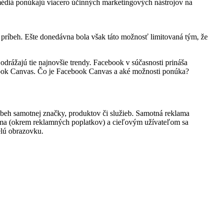
 médiá ponúkajú viacero účinných marketingových nástrojov na
príbeh. Ešte donedávna bola však táto možnosť limitovaná tým, že
 odrážajú tie najnovšie trendy. Facebook v súčasnosti prináša
ebook Canvas. Čo je Facebook Canvas a aké možnosti ponúka?
beh samotnej značky, produktov či služieb. Samotná reklama
arma (okrem reklamných poplatkov) a cieľovým užívateľom sa
elú obrazovku.