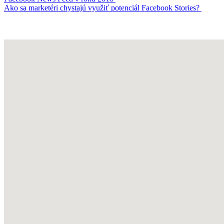
Ako sa marketéri chystajú využiť potenciál Facebook Stories?